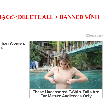
BẠC👉 DELETE ALL + BANNED VĨNH