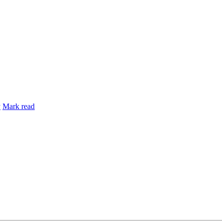
y
Mark read