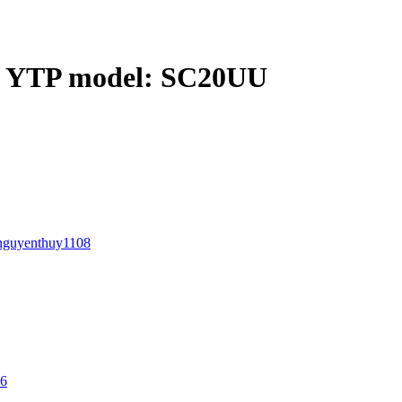
ủa YTP model: SC20UU
nguyenthuy1108
26