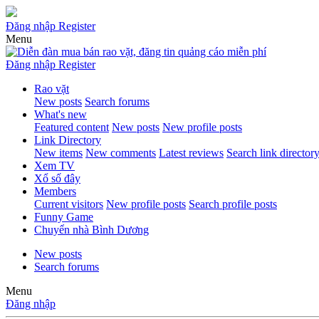
Đăng nhập
Register
Menu
Đăng nhập
Register
Rao vặt
New posts
Search forums
What's new
Featured content
New posts
New profile posts
Link Directory
New items
New comments
Latest reviews
Search link director
Xem TV
Xổ số đây
Members
Current visitors
New profile posts
Search profile posts
Funny Game
Chuyển nhà Bình Dương
New posts
Search forums
Menu
Đăng nhập