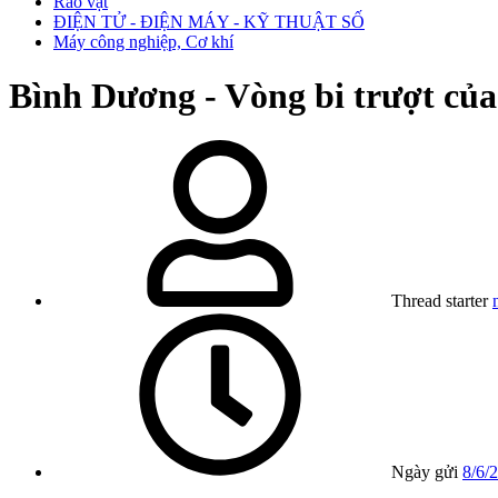
Rao vặt
ĐIỆN TỬ - ĐIỆN MÁY - KỸ THUẬT SỐ
Máy công nghiệp, Cơ khí
Bình Dương - Vòng bi trượt c
Thread starter
Ngày gửi
8/6/