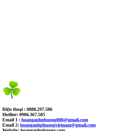
Điện thoại : 0888.297.586
Hotline: 0906.367.585
Email 1 :
hoanganhphuong008@gmail.com
Email 2:
hoanganhphuongvietnam@gmail.com
Website: hoanganhphuong.com