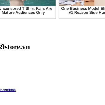
39store.vn
doantribinh