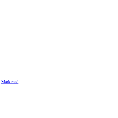
y
Mark read