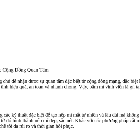
ợc Cộng Đồng Quan Tâm
chủ đề nhận được sự quan tâm đặc biệt từ cộng đồng mạng, đặc biệt l
ính hiệu quả, an toàn và nhanh chóng. Vậy, bấm mí vĩnh viễn là gì, tại
ác kỹ thuật đặc biệt để tạo nếp mí mắt tự nhiên và lâu dài mà không c
, từ đó hình thành nếp mí đẹp, sắc nét. Khác với các phương pháp cắt 
hế tối đa rủi ro và thời gian hồi phục.