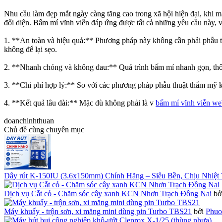
Nhu cầu làm đẹp mắt ngày càng tăng cao trong xã hội hiện đại, khi m
đối diện. Bấm mí vĩnh viễn đáp ứng được tất cả những yêu cầu này, 
1. **An toàn và hiệu quả:** Phương pháp này không cần phải phẫu th
không để lại sẹo.
2. **Nhanh chóng và không đau:** Quá trình bấm mí nhanh gọn, thông 
3. **Chi phí hợp lý:** So với các phương pháp phẫu thuật thẩm mỹ kh
4. **Kết quả lâu dài:** Mặc dù không phải là v
bấm mí vĩnh viễn we
doanchinhthuan
Chủ đề cùng chuyên mục
Dây rút K-150IU (3.6x150mm) Chính Hãng – Siêu Bền, Chịu Nhiệt 
Dịch vụ Cắt cỏ - Chăm sóc cây xanh KCN Nhơn Trạch Đồng Nai
bở
Máy khuấy - trộn sơn, xi măng mini dùng pin Turbo TBS21
bởi
Phuo