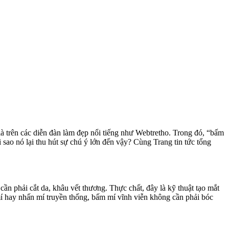
à trên các diễn đàn làm đẹp nổi tiếng như Webtretho. Trong đó, “bấm
 sao nó lại thu hút sự chú ý lớn đến vậy? Cùng Trang tin tức tổng
ần phải cắt da, khâu vết thương. Thực chất, đây là kỹ thuật tạo mắt
mí hay nhấn mí truyền thống, bấm mí vĩnh viễn không cần phải bóc