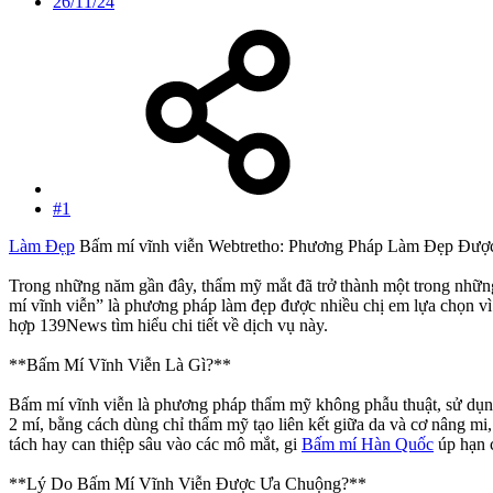
26/11/24
#1
Làm Đẹp
Bấm mí vĩnh viễn Webtretho: Phương Pháp Làm Đẹp Đư
Trong những năm gần đây, thẩm mỹ mắt đã trở thành một trong những 
mí vĩnh viễn” là phương pháp làm đẹp được nhiều chị em lựa chọn vì t
hợp 139News tìm hiểu chi tiết về dịch vụ này.
**Bấm Mí Vĩnh Viễn Là Gì?**
Bấm mí vĩnh viễn là phương pháp thẩm mỹ không phẫu thuật, sử dụng c
2 mí, bằng cách dùng chỉ thẩm mỹ tạo liên kết giữa da và cơ nâng mi
tách hay can thiệp sâu vào các mô mắt, gi
Bấm mí Hàn Quốc
úp hạn c
**Lý Do Bấm Mí Vĩnh Viễn Được Ưa Chuộng?**