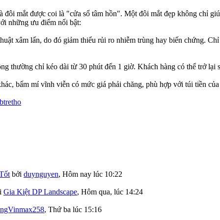
à đôi mắt được coi là "cửa sổ tâm hồn". Một đôi mắt đẹp không chỉ giú
với những ưu điểm nổi bật:
uật xâm lấn, do đó giảm thiểu rủi ro nhiễm trùng hay biến chứng. Chỉ
thường chỉ kéo dài từ 30 phút đến 1 giờ. Khách hàng có thể trở lại si
ác, bấm mí vĩnh viễn có mức giá phải chăng, phù hợp với túi tiền của
btretho
Tốt
bởi
duynguyen
,
Hôm nay lúc 10:22
i
Gia Kiệt DP Landscape
,
Hôm qua, lúc 14:24
ngVinmax258
,
Thứ ba lúc 15:16