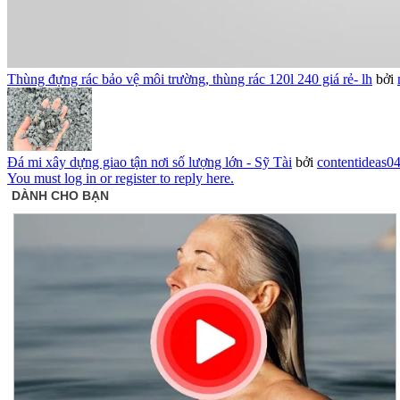
Thùng đựng rác bảo vệ môi trường, thùng rác 120l 240 giá rẻ- lh
bởi
Đá mi xây dựng giao tận nơi số lượng lớn - Sỹ Tài
bởi
contentideas0
You must log in or register to reply here.