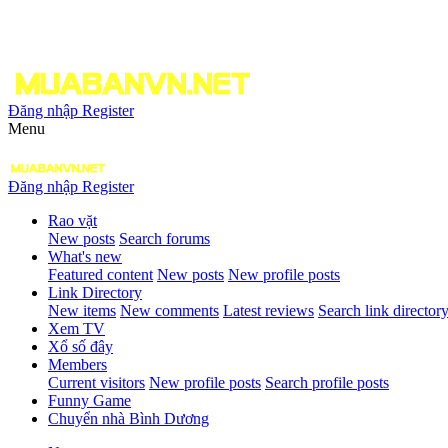
Đăng nhập
Register
Menu
Đăng nhập
Register
Rao vặt
New posts
Search forums
What's new
Featured content
New posts
New profile posts
Link Directory
New items
New comments
Latest reviews
Search link director
Xem TV
Xổ số đây
Members
Current visitors
New profile posts
Search profile posts
Funny Game
Chuyển nhà Bình Dương