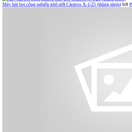
Máy hút bụi công nghiệp khô-ướt Cleprox X-1/25 (thùng nhựa)
bởi
P