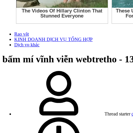
Rao vặt
KINH DOANH DỊCH VỤ TỔNG HỢP
Dịch vụ khác
bấm mí vĩnh viễn webtretho - 1
Thread starter