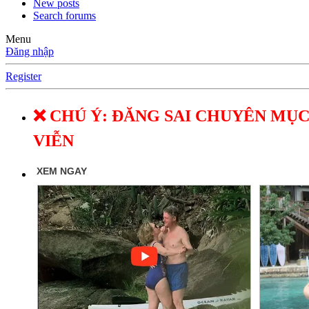
New posts
Search forums
Menu
Đăng nhập
Register
❌ CHÚ Ý: ĐĂNG SAI CHUYÊN MỤC
VIỄN