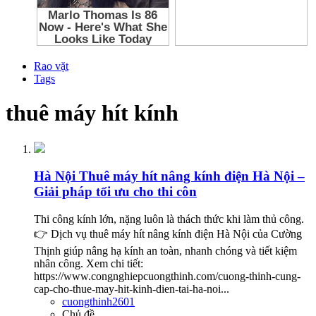
Rao vặt
Tags
thuê máy hít kính
Hà Nội
Thuê máy hít nâng kính điện Hà Nội –
Giải pháp tối ưu cho thi côn
Thi công kính lớn, nặng luôn là thách thức khi làm thủ công.
👉 Dịch vụ thuê máy hít nâng kính điện Hà Nội của Cường
Thịnh giúp nâng hạ kính an toàn, nhanh chóng và tiết kiệm
nhân công. Xem chi tiết:
https://www.congnghiepcuongthinh.com/cuong-thinh-cung-
cap-cho-thue-may-hit-kinh-dien-tai-ha-noi...
cuongthinh2601
Chủ đề