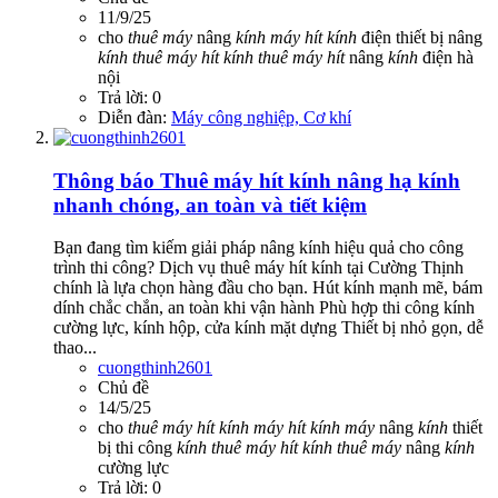
11/9/25
cho
thuê
máy
nâng
kính
máy
hít
kính
điện
thiết bị nâng
kính
thuê
máy
hít
kính
thuê
máy
hít
nâng
kính
điện hà
nội
Trả lời: 0
Diễn đàn:
Máy công nghiệp, Cơ khí
Thông báo
Thuê máy hít kính nâng hạ kính
nhanh chóng, an toàn và tiết kiệm
Bạn đang tìm kiếm giải pháp nâng kính hiệu quả cho công
trình thi công? Dịch vụ thuê máy hít kính tại Cường Thịnh
chính là lựa chọn hàng đầu cho bạn. Hút kính mạnh mẽ, bám
dính chắc chắn, an toàn khi vận hành Phù hợp thi công kính
cường lực, kính hộp, cửa kính mặt dựng Thiết bị nhỏ gọn, dễ
thao...
cuongthinh2601
Chủ đề
14/5/25
cho
thuê
máy
hít
kính
máy
hít
kính
máy
nâng
kính
thiết
bị thi công
kính
thuê
máy
hít
kính
thuê
máy
nâng
kính
cường lực
Trả lời: 0