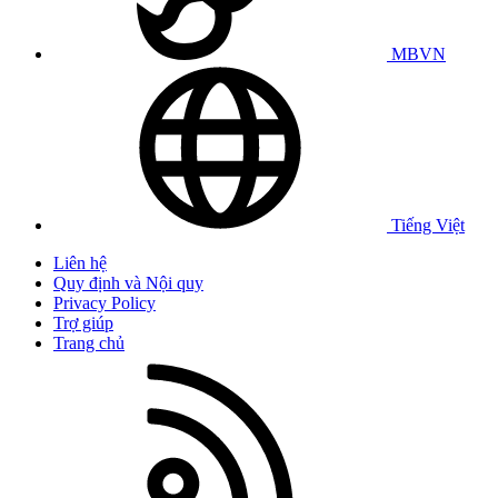
MBVN
Tiếng Việt
Liên hệ
Quy định và Nội quy
Privacy Policy
Trợ giúp
Trang chủ