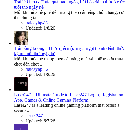
Trái lê ki ma - Thức quà ngọt ngào, bùi béo đánh thức ký ức
tuổi thơ ngày hè
Mỗi khi mùa hè ghé đến mang theo cái nắng chói chang, cơ
thể chúng ta...
traicayhp-12
Updated:
1/8/26
Trái bòng boong - Thức quà mộc mạc, ngọt thanh đánh thức
ký ức tuổi thơ ngày hè
Mỗi khi mùa hè mang theo cái nắng oi ả và những cơn mưa
chợt đến chợt...
traicayhp-12
Updated:
1/8/26
Laser247 – Ultimate Guide to Laser247 Login, Registration,
App, Games & Online Gaming Platform
Laser247 is a leading online gaming platform that offers a
secure...
laseer247
Updated:
6/7/26