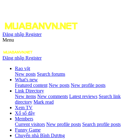
Đăng nhập
Register
Menu
Đăng nhập
Register
Rao vặt
New posts
Search forums
What's new
Featured content
New posts
New profile posts
Link Directory
New items
New comments
Latest reviews
Search link
directory
Mark read
Xem TV
Xổ số đây
Members
Current visitors
New profile posts
Search profile posts
Funny Game
Chuyển nhà Bình Dương