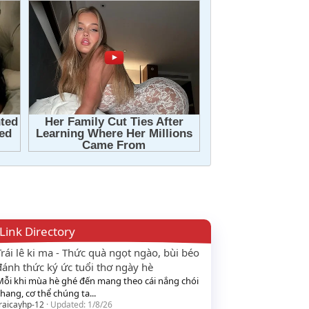
Link Directory
Trái lê ki ma - Thức quà ngọt ngào, bùi béo
đánh thức ký ức tuổi thơ ngày hè
Mỗi khi mùa hè ghé đến mang theo cái nắng chói
hang, cơ thể chúng ta...
raicayhp-12
Updated:
1/8/26