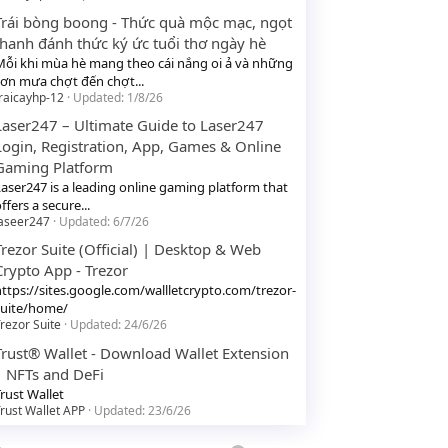
Trái bòng boong - Thức quà mộc mạc, ngọt
thanh đánh thức ký ức tuổi thơ ngày hè
Mỗi khi mùa hè mang theo cái nắng oi ả và những
cơn mưa chợt đến chợt...
raicayhp-12
Updated:
1/8/26
Laser247 – Ultimate Guide to Laser247
Login, Registration, App, Games & Online
Gaming Platform
Laser247 is a leading online gaming platform that
ffers a secure...
laseer247
Updated:
6/7/26
Trezor Suite (Official) | Desktop & Web
Crypto App - Trezor
https://sites.google.com/wallletcrypto.com/trezor-
suite/home/
rezor Suite
Updated:
24/6/26
Trust® Wallet - Download Wallet Extension
| NFTs and DeFi
rust Wallet
rust Wallet APP
Updated:
23/6/26