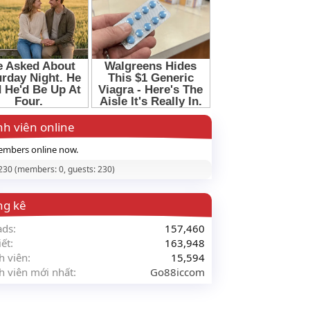
h viên online
mbers online now.
 230 (members: 0, guests: 230)
ng kê
ads
157,460
iết
163,948
h viên
15,594
h viên mới nhất
Go88iccom