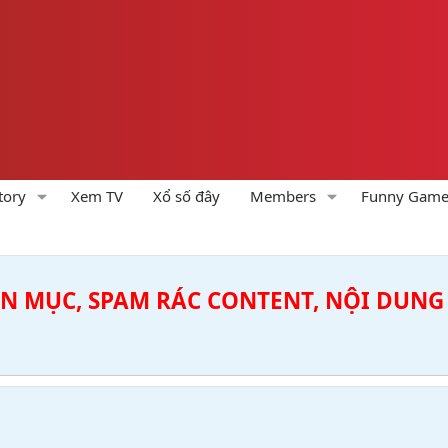
tory
Xem TV
Xổ số đây
Members
Funny Gam
ÊN MỤC, SPAM RÁC CONTENT, NỘI DUNG 