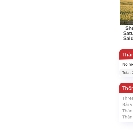
Thàn
No me
Total:
Thố
Thre
Bài v
Thàn
Thàn