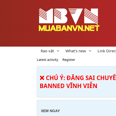
Rao vặt
What's new
Link Direc
Latest activity
Register
❌ CHÚ Ý: ĐĂNG SAI CHUY
BANNED VĨNH VIỄN