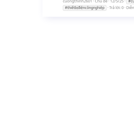
cuongthinh2601
Chủ đề
12/5/25
#c
Trả lời: 0
Diễ
#thiếtbịđiệncôngnghiệp