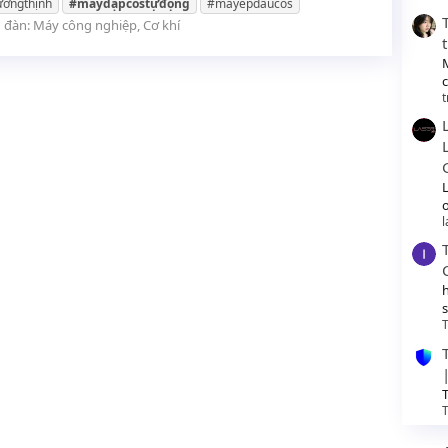
ườngthịnh
#máydậpcostựđộng
#máyépđầucos
n đàn:
Máy công nghiệp, Cơ khí
t
o
T
T
T