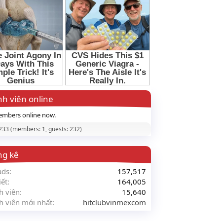
h viên online
mbers online now.
 233 (members: 1, guests: 232)
ng kê
ads
157,517
iết
164,005
h viên
15,640
h viên mới nhất
hitclubvinmexcom