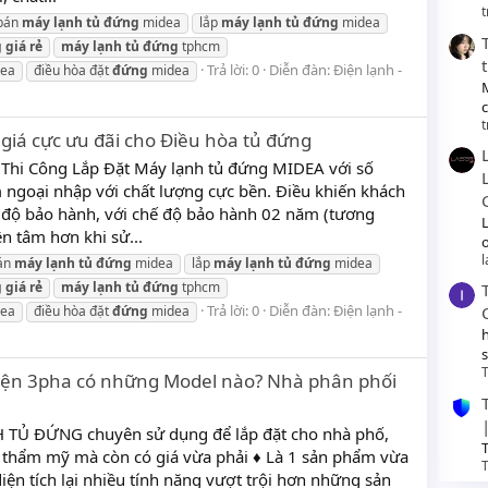
t
bán
máy
lạnh
tủ
đứng
midea
lắp
máy
lạnh
tủ
đứng
midea
g
giá
rẻ
máy
lạnh
tủ
đứng
tphcm
Trả lời: 0
Diễn đàn:
Điện lạnh -
ea
điều hòa đặt
đứng
midea
t
ng giá cực ưu đãi cho Điều hòa tủ đứng
 Thi Công Lắp Đặt Máy lạnh tủ đứng MIDEA với số
m ngoại nhập với chất lượng cực bền. Điều khiến khách
 độ bảo hành, với chế độ bảo hành 02 năm (tương
n tâm hơn khi sử...
o
án
máy
lạnh
tủ
đứng
midea
lắp
máy
lạnh
tủ
đứng
midea
g
giá
rẻ
máy
lạnh
tủ
đứng
tphcm
Trả lời: 0
Diễn đàn:
Điện lạnh -
ea
điều hòa đặt
đứng
midea
T
iện 3pha có những Model nào? Nhà phân phối
 TỦ ĐỨNG chuyên sử dụng để lắp đặt cho nhà phố,
T
ẹp thẩm mỹ mà còn có giá vừa phải ♦ Là 1 sản phẩm vừa
T
ện tích lại nhiều tính năng vượt trội hơn những sản