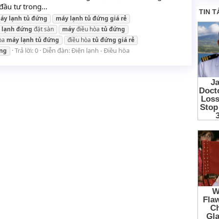
ầu tư trong...
áy
lạnh
tủ
đứng
máy
lạnh
tủ
đứng
giá
rẻ
lạnh
đứng
đặt sàn
máy
điều hòa
tủ
đứng
hòa
máy
lạnh
tủ
đứng
điều hòa
tủ
đứng
giá
rẻ
Trả lời: 0
Diễn đàn:
Điện lạnh - Điều hòa
ng