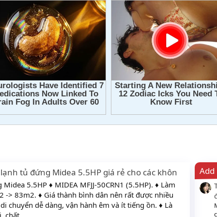
Add 
lạnh tủ đứng Midea 5.5HP giá rẻ cho các khôn
ng Midea 5.5HP ♦ MIDEA MFJJ-50CRN1 (5.5HP). ♦ Làm
m2 -> 83m2. ♦ Giá thành bình dân nên rất được nhiều
di chuyển dễ dàng, vận hành êm và ít tiếng ồn. ♦ Là
c
 chất...