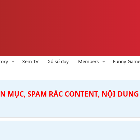
tory
Xem TV
Xổ số đây
Members
Funny Gam
ÊN MỤC, SPAM RÁC CONTENT, NỘI DUNG 