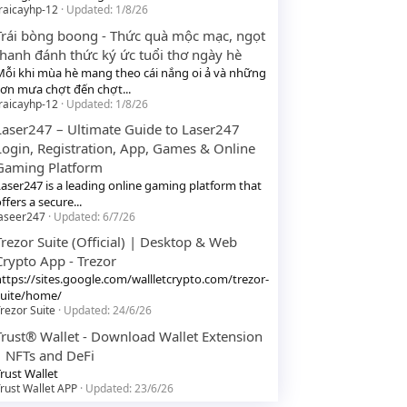
raicayhp-12
Updated:
1/8/26
Trái bòng boong - Thức quà mộc mạc, ngọt
thanh đánh thức ký ức tuổi thơ ngày hè
Mỗi khi mùa hè mang theo cái nắng oi ả và những
cơn mưa chợt đến chợt...
raicayhp-12
Updated:
1/8/26
Laser247 – Ultimate Guide to Laser247
Login, Registration, App, Games & Online
Gaming Platform
Laser247 is a leading online gaming platform that
ffers a secure...
laseer247
Updated:
6/7/26
Trezor Suite (Official) | Desktop & Web
Crypto App - Trezor
https://sites.google.com/wallletcrypto.com/trezor-
suite/home/
rezor Suite
Updated:
24/6/26
Trust® Wallet - Download Wallet Extension
| NFTs and DeFi
rust Wallet
rust Wallet APP
Updated:
23/6/26