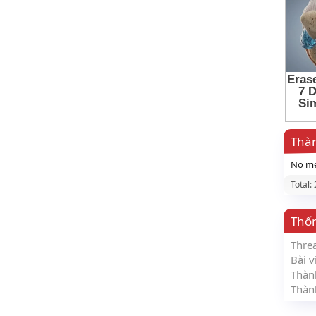
Thàn
No me
Total:
Thố
Thre
Bài v
Thàn
Thàn