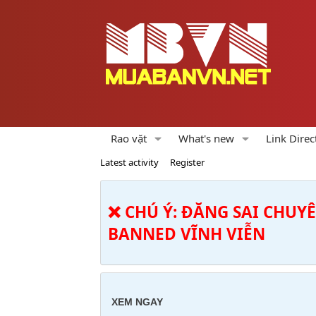
Rao vặt
What's new
Link Direc
Latest activity
Register
❌ CHÚ Ý: ĐĂNG SAI CHUY
BANNED VĨNH VIỄN