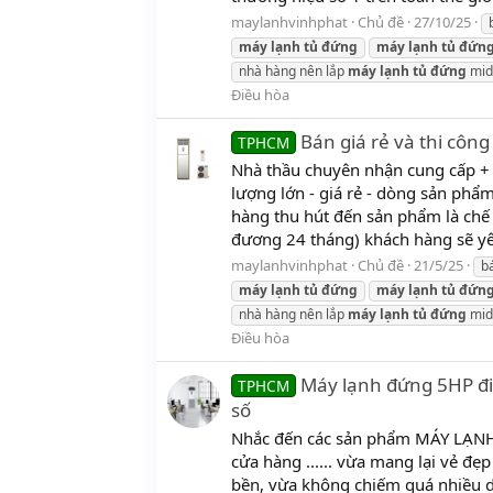
maylanhvinhphat
Chủ đề
27/10/25
máy
lạnh
tủ
đứng
máy
lạnh
tủ
đứn
nhà hàng nên lắp
máy
lạnh
tủ
đứng
mid
Điều hòa
Bán giá rẻ và thi cô
TPHCM
Nhà thầu chuyên nhận cung cấp +
lượng lớn - giá rẻ - dòng sản phẩ
hàng thu hút đến sản phẩm là chế
đương 24 tháng) khách hàng sẽ yê
maylanhvinhphat
Chủ đề
21/5/25
b
máy
lạnh
tủ
đứng
máy
lạnh
tủ
đứn
nhà hàng nên lắp
máy
lạnh
tủ
đứng
mid
Điều hòa
Máy lạnh đứng 5HP đ
TPHCM
số
Nhắc đến các sản phẩm MÁY LẠNH
cửa hàng ...... vừa mang lại vẻ đ
bền, vừa không chiếm quá nhiều di