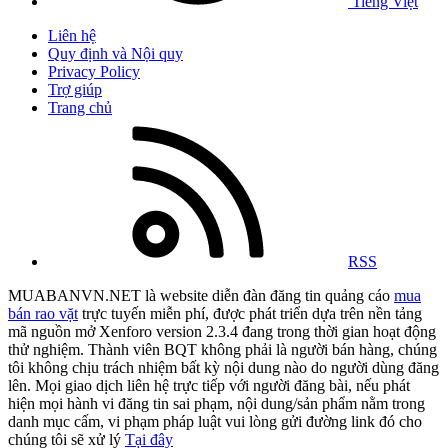
Tiếng Việt
Liên hệ
Quy định và Nội quy
Privacy Policy
Trợ giúp
Trang chủ
RSS
MUABANVN.NET là website diễn đàn đăng tin quảng cáo
mua
bán rao vặt
trực tuyến miễn phí, được phát triển dựa trên nền tảng
mã nguồn mở Xenforo version 2.3.4 đang trong thời gian hoạt động
thử nghiệm. Thành viên BQT không phải là người bán hàng, chúng
tôi không chịu trách nhiệm bất kỳ nội dung nào do người dùng đăng
lên. Mọi giao dịch liên hệ trực tiếp với người đăng bài, nếu phát
hiện mọi hành vi đăng tin sai phạm, nội dung/sản phẩm nằm trong
danh mục cấm, vi phạm pháp luật vui lòng gửi đường link đó cho
chúng tôi sẽ xử lý
Tại đây