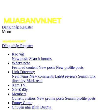
Đăng nhập
Register
Menu
Đăng nhập
Register
Rao vặt
New posts
Search forums
What's new
Featured content
New posts
New profile posts
Link Directory
New items
New comments
Latest reviews
Search link
directory
Mark read
Xem TV
Xổ số đây
Members
Current visitors
New profile posts
Search profile posts
Funny Game
Chuyển nhà Bình Dương