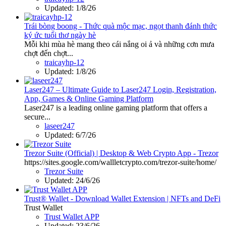
Updated:
1/8/26
Trái bòng boong - Thức quà mộc mạc, ngọt thanh đánh thức
ký ức tuổi thơ ngày hè
Mỗi khi mùa hè mang theo cái nắng oi ả và những cơn mưa
chợt đến chợt...
traicayhp-12
Updated:
1/8/26
Laser247 – Ultimate Guide to Laser247 Login, Registration,
App, Games & Online Gaming Platform
Laser247 is a leading online gaming platform that offers a
secure...
laseer247
Updated:
6/7/26
Trezor Suite (Official) | Desktop & Web Crypto App - Trezor
https://sites.google.com/wallletcrypto.com/trezor-suite/home/
Trezor Suite
Updated:
24/6/26
Trust® Wallet - Download Wallet Extension | NFTs and DeFi
Trust Wallet
Trust Wallet APP
Updated:
23/6/26