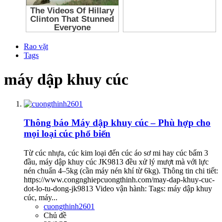
Rao vặt
Tags
máy dập khuy cúc
Thông báo
Máy dập khuy cúc – Phù hợp cho
mọi loại cúc phổ biến
Từ cúc nhựa, cúc kim loại đến cúc áo sơ mi hay cúc bấm 3
đầu, máy dập khuy cúc JK9813 đều xử lý mượt mà với lực
nén chuẩn 4–5kg (cần máy nén khí từ 6kg). Thông tin chi tiết:
https://www.congnghiepcuongthinh.com/may-dap-khuy-cuc-
dot-lo-tu-dong-jk9813 Video vận hành: Tags: máy dập khuy
cúc, máy...
cuongthinh2601
Chủ đề