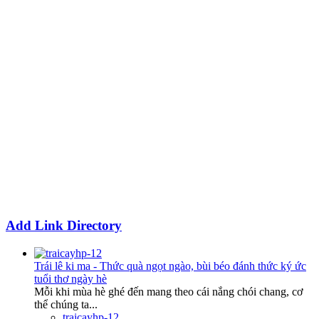
Add Link Directory
Trái lê ki ma - Thức quà ngọt ngào, bùi béo đánh thức ký ức
tuổi thơ ngày hè
Mỗi khi mùa hè ghé đến mang theo cái nắng chói chang, cơ
thể chúng ta...
traicayhp-12