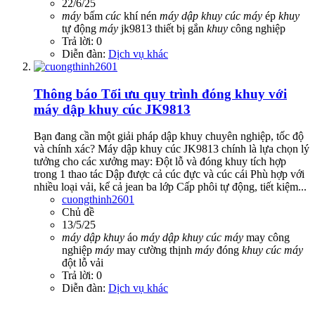
22/6/25
máy
bấm
cúc
khí nén
máy
dập
khuy
cúc
máy
ép
khuy
tự động
máy
jk9813
thiết bị gắn
khuy
công nghiệp
Trả lời: 0
Diễn đàn:
Dịch vụ khác
Thông báo
Tối ưu quy trình đóng khuy với
máy dập khuy cúc JK9813
Bạn đang cần một giải pháp dập khuy chuyên nghiệp, tốc độ
và chính xác? Máy dập khuy cúc JK9813 chính là lựa chọn lý
tưởng cho các xưởng may: Đột lỗ và đóng khuy tích hợp
trong 1 thao tác Dập được cả cúc đực và cúc cái Phù hợp với
nhiều loại vải, kể cả jean ba lớp Cấp phôi tự động, tiết kiệm...
cuongthinh2601
Chủ đề
13/5/25
máy
dập
khuy
áo
máy
dập
khuy
cúc
máy
may công
nghiệp
máy
may cường thịnh
máy
đóng
khuy
cúc
máy
đột lỗ vải
Trả lời: 0
Diễn đàn:
Dịch vụ khác