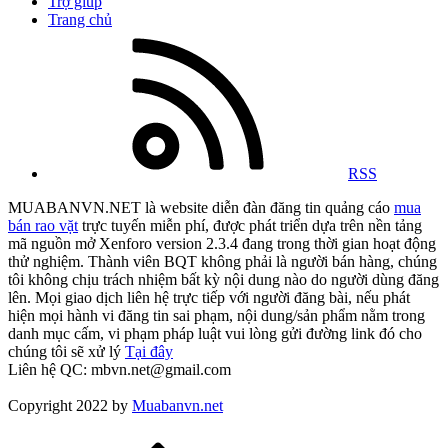
Trợ giúp
Trang chủ
RSS
MUABANVN.NET là website diễn đàn đăng tin quảng cáo
mua
bán rao vặt
trực tuyến miễn phí, được phát triển dựa trên nền tảng
mã nguồn mở Xenforo version 2.3.4 đang trong thời gian hoạt động
thử nghiệm. Thành viên BQT không phải là người bán hàng, chúng
tôi không chịu trách nhiệm bất kỳ nội dung nào do người dùng đăng
lên. Mọi giao dịch liên hệ trực tiếp với người đăng bài, nếu phát
hiện mọi hành vi đăng tin sai phạm, nội dung/sản phẩm nằm trong
danh mục cấm, vi phạm pháp luật vui lòng gửi đường link đó cho
chúng tôi sẽ xử lý
Tại đây
Liên hệ QC: mbvn.net@gmail.com
Copyright 2022 by
Muabanvn.net