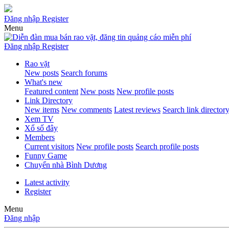
Đăng nhập
Register
Menu
Đăng nhập
Register
Rao vặt
New posts
Search forums
What's new
Featured content
New posts
New profile posts
Link Directory
New items
New comments
Latest reviews
Search link director
Xem TV
Xổ số đây
Members
Current visitors
New profile posts
Search profile posts
Funny Game
Chuyển nhà Bình Dương
Latest activity
Register
Menu
Đăng nhập