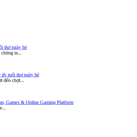
ổi thơ ngày hè
chúng ta...
 ức tuổi thơ ngày hè
 đến chợt...
 App, Games & Online Gaming Platform
e...