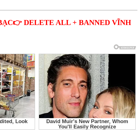
BẠC👉 DELETE ALL + BANNED VĨNH