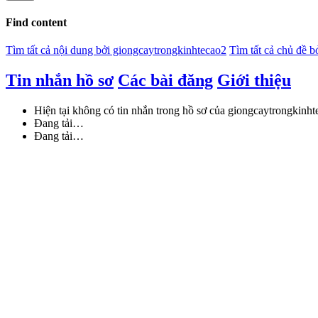
Find content
Tìm tất cả nội dung bởi giongcaytrongkinhtecao2
Tìm tất cả chủ đề 
Tin nhắn hồ sơ
Các bài đăng
Giới thiệu
Hiện tại không có tin nhắn trong hồ sơ của giongcaytrongkinht
Đang tải…
Đang tải…