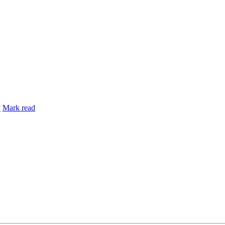
y
Mark read