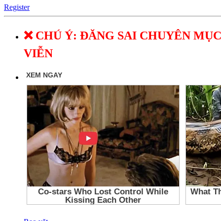
Register
❌ CHÚ Ý: ĐĂNG SAI CHUYÊN MỤC
VIỄN