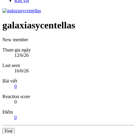
Rao vặt
galaxiasycentellas
New member
Tham gia ngày
12/6/26
Last seen
16/6/26
Bài viết
0
Reaction score
0
Điểm
0
Find