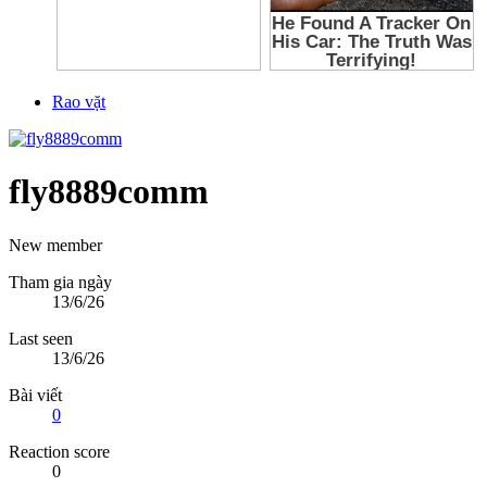
Rao vặt
fly8889comm
New member
Tham gia ngày
13/6/26
Last seen
13/6/26
Bài viết
0
Reaction score
0