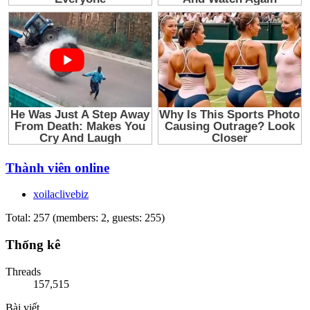
Thành viên online
xoilaclivebiz
Total: 257 (members: 2, guests: 255)
Thống kê
Threads
157,515
Bài viết