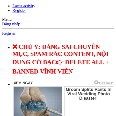
Latest activity
Register
Menu
Đăng nhập
Register
❌ CHÚ Ý: ĐĂNG SAI CHUYÊN
MỤC, SPAM RÁC CONTENT, NỘI
DUNG CỜ BẠC👉 DELETE ALL +
BANNED VĨNH VIỄN