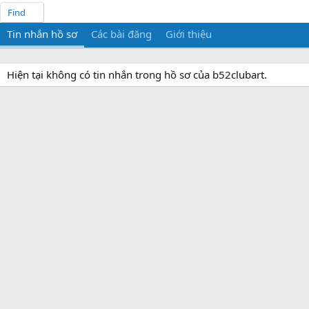
Find
Tin nhắn hồ sơ
Các bài đăng
Giới thiệu
Hiện tại không có tin nhắn trong hồ sơ của b52clubart.