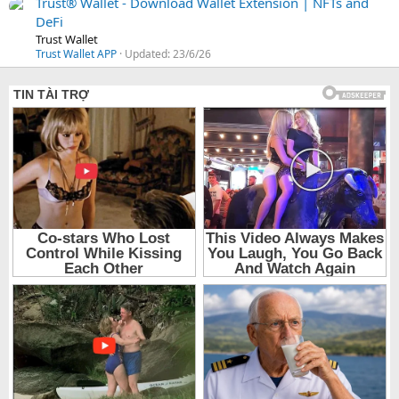
Trust® Wallet - Download Wallet Extension | NFTs and
DeFi
Trust Wallet
Trust Wallet APP
Updated:
23/6/26