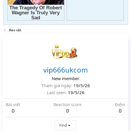
Rao vặt
vip666ukcom
New member
Tham gia ngày
19/5/26
Last seen
19/5/26
Bài viết
Reaction score
Điểm
0
0
0
Find