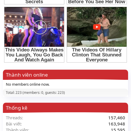
Thành viên online
No members online now.
Total: 223 (members: 0, guests: 223)
Thống kê
Threads
157,460
Bài viết
163,948
Thành viên
15,595