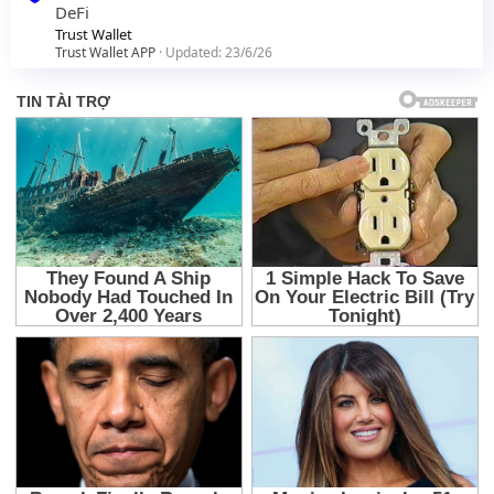
DeFi
Trust Wallet
Trust Wallet APP
Updated:
23/6/26