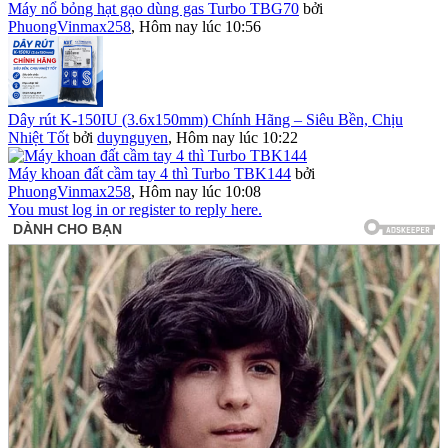
Máy nổ bỏng hạt gạo dùng gas Turbo TBG70
bởi
PhuongVinmax258
,
Hôm nay lúc 10:56
Dây rút K-150IU (3.6x150mm) Chính Hãng – Siêu Bền, Chịu
Nhiệt Tốt
bởi
duynguyen
,
Hôm nay lúc 10:22
Máy khoan đất cầm tay 4 thì Turbo TBK144
bởi
PhuongVinmax258
,
Hôm nay lúc 10:08
You must log in or register to reply here.