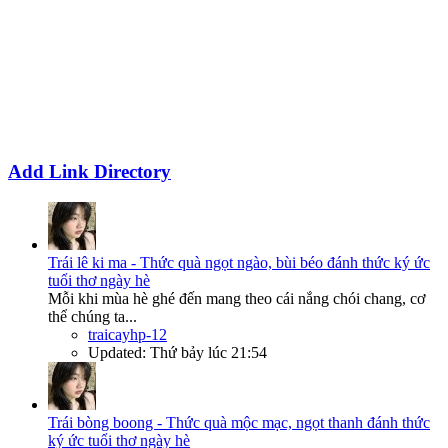
Add Link Directory
Trái lê ki ma - Thức quà ngọt ngào, bùi béo đánh thức ký ức
tuổi thơ ngày hè
Mỗi khi mùa hè ghé đến mang theo cái nắng chói chang, cơ
thể chúng ta...
traicayhp-12
Updated:
Thứ bảy lúc 21:54
Trái bòng boong - Thức quà mộc mạc, ngọt thanh đánh thức
ký ức tuổi thơ ngày hè