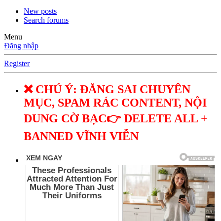
New posts
Search forums
Menu
Đăng nhập
Register
❌ CHÚ Ý: ĐĂNG SAI CHUYÊN
MỤC, SPAM RÁC CONTENT, NỘI
DUNG CỜ BẠC👉 DELETE ALL +
BANNED VĨNH VIỄN