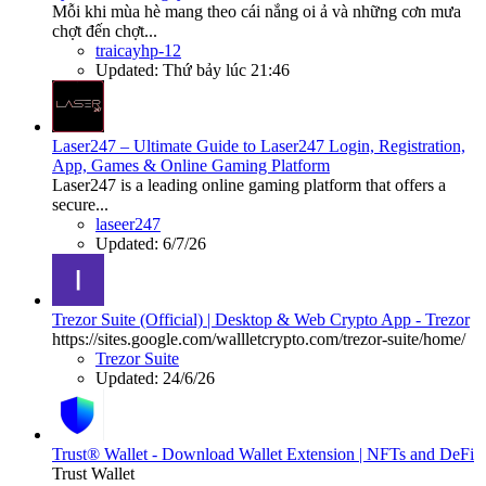
Mỗi khi mùa hè mang theo cái nắng oi ả và những cơn mưa
chợt đến chợt...
traicayhp-12
Updated:
Thứ bảy lúc 21:46
Laser247 – Ultimate Guide to Laser247 Login, Registration,
App, Games & Online Gaming Platform
Laser247 is a leading online gaming platform that offers a
secure...
laseer247
Updated:
6/7/26
Trezor Suite (Official) | Desktop & Web Crypto App - Trezor
https://sites.google.com/wallletcrypto.com/trezor-suite/home/
Trezor Suite
Updated:
24/6/26
Trust® Wallet - Download Wallet Extension | NFTs and DeFi
Trust Wallet