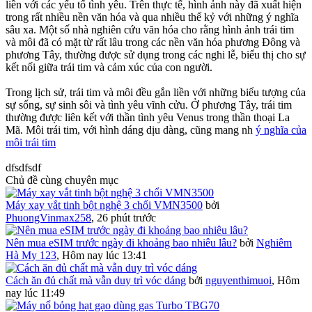
liền với các yếu tố tình yêu. Trên thực tế, hình ảnh này đã xuất hiện
trong rất nhiều nền văn hóa và qua nhiều thế kỷ với những ý nghĩa
sâu xa. Một số nhà nghiên cứu văn hóa cho rằng hình ảnh trái tim
và môi đã có mặt từ rất lâu trong các nền văn hóa phương Đông và
phương Tây, thường được sử dụng trong các nghi lễ, biểu thị cho sự
kết nối giữa trái tim và cảm xúc của con người.
Trong lịch sử, trái tim và môi đều gắn liền với những biểu tượng của
sự sống, sự sinh sôi và tình yêu vĩnh cửu. Ở phương Tây, trái tim
thường được liên kết với thần tình yêu Venus trong thần thoại La
Mã. Môi trái tim, với hình dáng dịu dàng, cũng mang nh
ý nghĩa của
môi trái tim
dfsdfsdf
Chủ đề cùng chuyên mục
Máy xay vắt tinh bột nghệ 3 chổi VMN3500
bởi
PhuongVinmax258
,
26 phút trước
Nên mua eSIM trước ngày đi khoảng bao nhiêu lâu?
bởi
Nghiêm
Hà My 123
,
Hôm nay lúc 13:41
Cách ăn đủ chất mà vẫn duy trì vóc dáng
bởi
nguyenthimuoi
,
Hôm
nay lúc 11:49