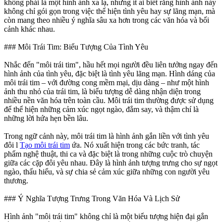
không phải là một hình ảnh xa lạ, nhưng ít ai biết rằng hình ảnh này
không chỉ gói gọn trong việc thể hiện tình yêu hay sự lãng mạn, mà
còn mang theo nhiều ý nghĩa sâu xa hơn trong các văn hóa và bối
cảnh khác nhau.
### Môi Trái Tim: Biểu Tượng Của Tình Yêu
Nhắc đến "môi trái tim", hầu hết mọi người đều liên tưởng ngay đến
hình ảnh của tình yêu, đặc biệt là tình yêu lãng mạn. Hình dáng của
môi trái tim – với đường cong mềm mại, dịu dàng – như một hình
ảnh thu nhỏ của trái tim, là biểu tượng dễ dàng nhận diện trong
nhiều nền văn hóa trên toàn cầu. Môi trái tim thường được sử dụng
để thể hiện những cảm xúc ngọt ngào, đắm say, và thậm chí là
những lời hứa hẹn bền lâu.
Trong ngữ cảnh này, môi trái tim là hình ảnh gắn liền với tình yêu
đôi l
Tạo môi trái tim
ứa. Nó xuất hiện trong các bức tranh, tác
phẩm nghệ thuật, thi ca và đặc biệt là trong những cuộc trò chuyện
giữa các cặp đôi yêu nhau. Đây là hình ảnh tượng trưng cho sự ngọt
ngào, thấu hiểu, và sự chia sẻ cảm xúc giữa những con người yêu
thương.
### Ý Nghĩa Tượng Trưng Trong Văn Hóa Và Lịch Sử
Hình ảnh "môi trái tim" không chỉ là một biểu tượng hiện đại gắn