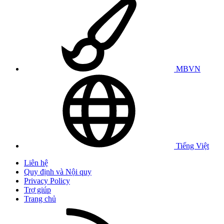
MBVN
Tiếng Việt
Liên hệ
Quy định và Nội quy
Privacy Policy
Trợ giúp
Trang chủ