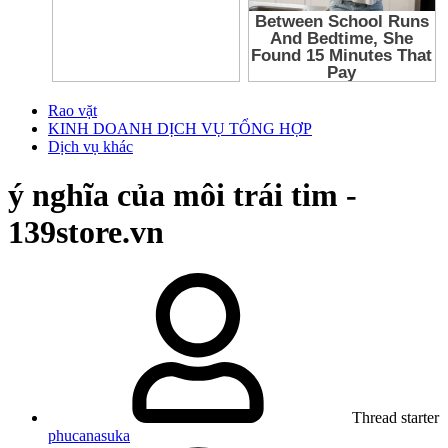
Rao vặt
KINH DOANH DỊCH VỤ TỔNG HỢP
Dịch vụ khác
ý nghĩa của môi trái tim -
139store.vn
Thread starter
phucanasuka