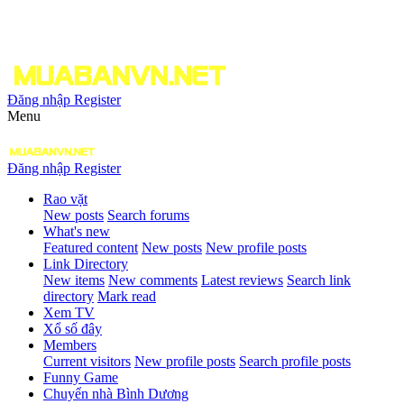
Đăng nhập
Register
Menu
Đăng nhập
Register
Rao vặt
New posts
Search forums
What's new
Featured content
New posts
New profile posts
Link Directory
New items
New comments
Latest reviews
Search link
directory
Mark read
Xem TV
Xổ số đây
Members
Current visitors
New profile posts
Search profile posts
Funny Game
Chuyển nhà Bình Dương