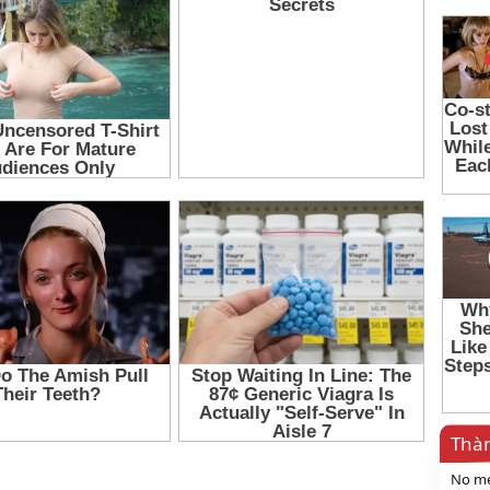
Thàn
hatsApp
Email
Link
No me