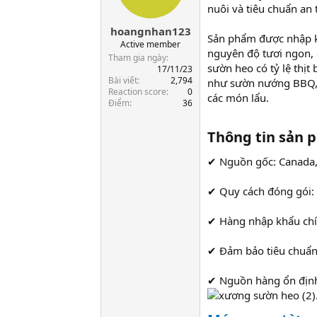
nuôi và tiêu chuẩn an
a
r
hoangnhan123
t
Sản phẩm được nhập k
Active member
e
nguyên độ tươi ngon, đ
Tham gia ngày
r
sườn heo có tỷ lệ thị
17/11/23
Bài viết
2,794
như sườn nướng BBQ, 
Reaction score
0
các món lẩu.
Điểm
36
Thông tin sản 
✔ Nguồn gốc: Canada, 
✔ Quy cách đóng gói:
✔ Hàng nhập khẩu chín
✔ Đảm bảo tiêu chuẩn
✔ Nguồn hàng ổn định,