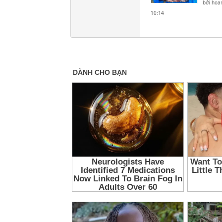
bởi
hoa
10:14