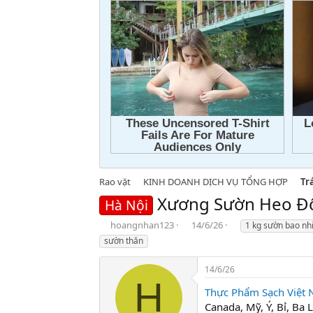
Rao vặt
KINH DOANH DỊCH VỤ TỔNG HỢP
Tr
Xương Sườn Heo Đ
Hà Nội
T
N
T
hoangnhan123
14/6/26
1 kg sườn bao nhi
h
g
a
sườn thăn
r
à
g
e
y
s
14/6/26
a
g
H
d
ử
Thực Phẩm Sạch Việt
s
i
Canada, Mỹ, Ý, Bỉ, Ba 
t