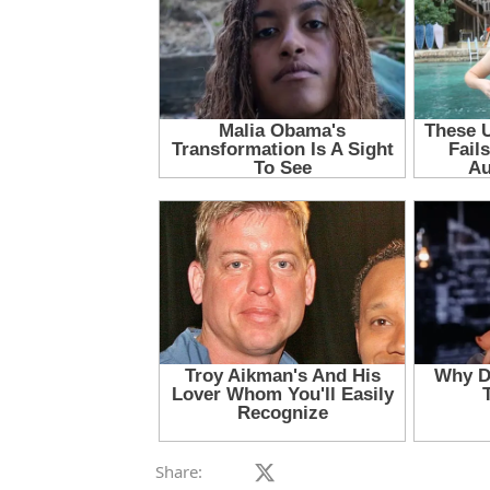
Facebook
X (Twitter)
LinkedIn
Reddit
Pinterest
Tumblr
W
Share: