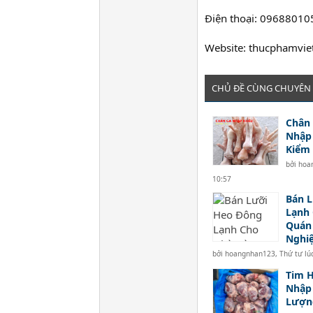
Điện thoại: 0968801
Website: thucphamvi
CHỦ ĐỀ CÙNG CHUYÊN
Chân 
Nhập 
Kiểm 
bởi
hoa
10:57
Bán 
Lạnh
Quán
Nghi
bởi
hoangnhan123
,
Thứ tư lú
Tim 
Nhập 
Lượng