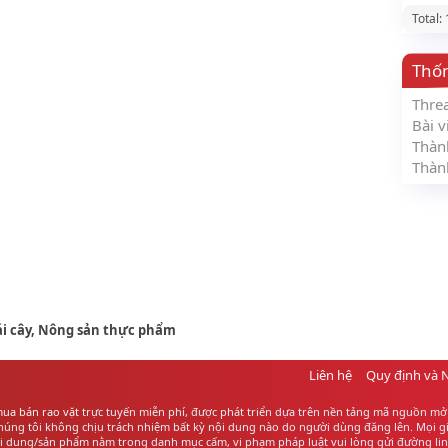
Total:
Thố
Thre
Bài v
Thàn
Thàn
ái cây, Nông sản thực phẩm
Liên hệ
Quy định và 
ua bán rao vặt
trực tuyến miễn phí, được phát triển dựa trên nền tảng mã nguồn mở 
ng tôi không chịu trách nhiệm bất kỳ nội dung nào do người dùng đăng lên. Mọi giao
ội dung/sản phẩm nằm trong danh mục cấm, vi phạm pháp luật vui lòng gửi đường link