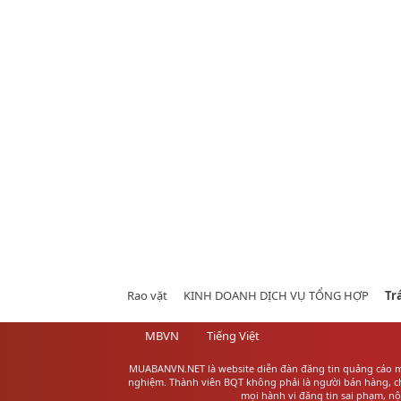
Rao vặt
KINH DOANH DỊCH VỤ TỔNG HỢP
Tr
MBVN
Tiếng Việt
MUABANVN.NET là website diễn đàn đăng tin quảng cáo
m
nghiệm. Thành viên BQT không phải là người bán hàng, chú
mọi hành vi đăng tin sai phạm, n