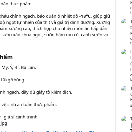
 toàn thực phẩm.
c
t
hẩu chính ngạch, bảo quản ở nhiệt độ
-18°C
, giúp giữ
ộ ngọt tự nhiên của thịt và giá trị dinh dưỡng. Xương
t bám xương cao, thích hợp cho nhiều món ăn hấp dẫn
sườn xào chua ngọt, sườn hầm rau củ, canh sườn và
t
phẩm​
Mỹ, Ý, Bỉ, Ba Lan.
o
 10kg/thùng.
h ngạch, đầy đủ giấy tờ kiểm dịch.
 vệ sinh an toàn thực phẩm.
T
 giá sỉ cạnh tranh.
T