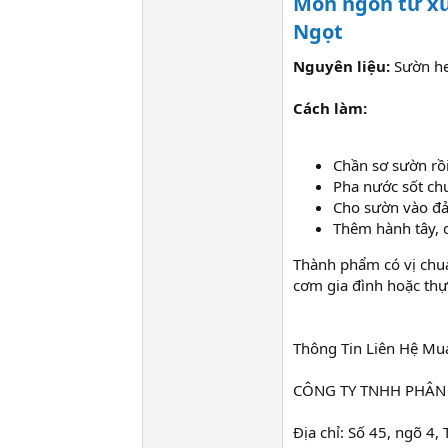
Món ngon từ x
Ngọt
Nguyên liệu:
Sườn heo
Cách làm:
Chần sơ sườn rồi
Pha nước sốt ch
Cho sườn vào đả
Thêm hành tây, 
Thành phẩm có vị chua
cơm gia đình hoặc th
Thông Tin Liên Hệ Mu
CÔNG TY TNHH PHÂN
Địa chỉ: Số 45, ngõ 4