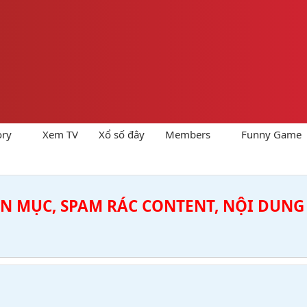
ory
Xem TV
Xổ số đây
Members
Funny Game
ÊN MỤC, SPAM RÁC CONTENT, NỘI DUNG 