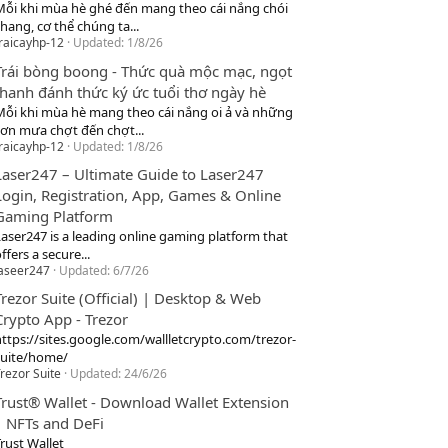
Mỗi khi mùa hè ghé đến mang theo cái nắng chói
hang, cơ thể chúng ta...
raicayhp-12
Updated:
1/8/26
Trái bòng boong - Thức quà mộc mạc, ngọt
thanh đánh thức ký ức tuổi thơ ngày hè
Mỗi khi mùa hè mang theo cái nắng oi ả và những
cơn mưa chợt đến chợt...
raicayhp-12
Updated:
1/8/26
Laser247 – Ultimate Guide to Laser247
Login, Registration, App, Games & Online
Gaming Platform
Laser247 is a leading online gaming platform that
ffers a secure...
laseer247
Updated:
6/7/26
Trezor Suite (Official) | Desktop & Web
Crypto App - Trezor
https://sites.google.com/wallletcrypto.com/trezor-
suite/home/
rezor Suite
Updated:
24/6/26
Trust® Wallet - Download Wallet Extension
| NFTs and DeFi
rust Wallet