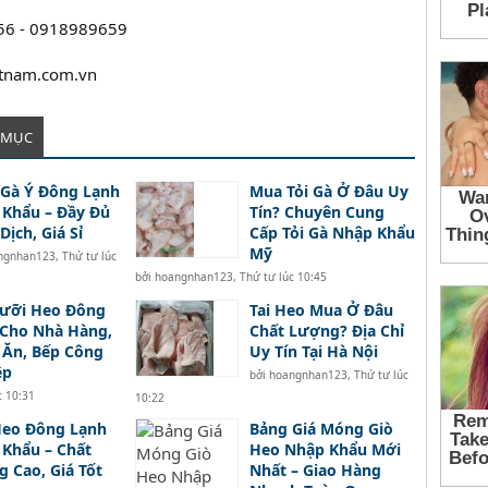
056 - 0918989659
etnam.com.vn
 MỤC
Gà Ý Đông Lạnh
Mua Tỏi Gà Ở Đâu Uy
Khẩu – Đầy Đủ
Tín? Chuyên Cung
Dịch, Giá Sỉ
Cấp Tỏi Gà Nhập Khẩu
Mỹ
ngnhan123
,
Thứ tư lúc
bởi
hoangnhan123
,
Thứ tư lúc 10:45
Lưỡi Heo Đông
Tai Heo Mua Ở Đâu
 Cho Nhà Hàng,
Chất Lượng? Địa Chỉ
 Ăn, Bếp Công
Uy Tín Tại Hà Nội
ệp
bởi
hoangnhan123
,
Thứ tư lúc
c 10:31
10:22
Heo Đông Lạnh
Bảng Giá Móng Giò
Khẩu – Chất
Heo Nhập Khẩu Mới
 Cao, Giá Tốt
Nhất – Giao Hàng