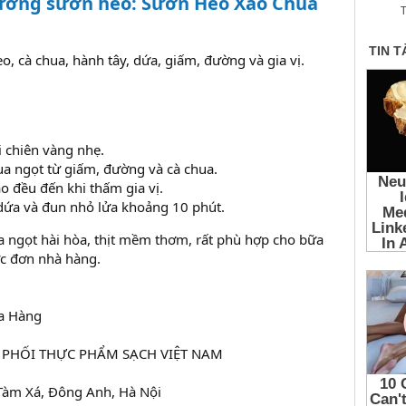
ương sườn heo: Sườn Heo Xào Chua
T
, cà chua, hành tây, dứa, giấm, đường và gia vị.
 chiên vàng nhẹ.
ua ngọt từ giấm, đường và cà chua.
o đều đến khi thấm gia vị.
dứa và đun nhỏ lửa khoảng 10 phút.
 ngọt hài hòa, thịt mềm thơm, rất phù hợp cho bữa
ực đơn nhà hàng.
a Hàng
 PHỐI THỰC PHẨM SẠCH VIỆT NAM
, Tàm Xá, Đông Anh, Hà Nội