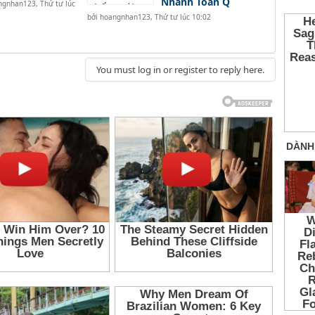
Nhanh Toàn Q
ngnhan123
,
Thứ tư lúc
bởi
hoangnhan123
,
Thứ tư lúc 10:02
You must log in or register to reply here.