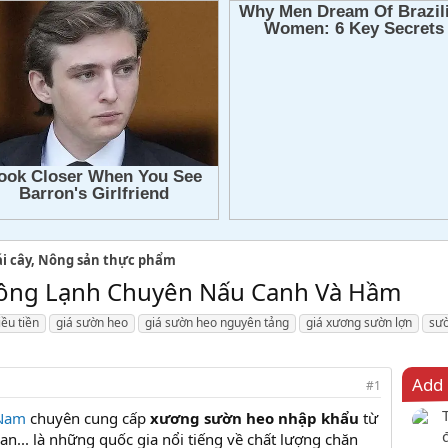
ái cây, Nông sản thực phẩm
ông Lạnh Chuyên Nấu Canh Và Hầm
ều tiền
giá sườn heo
giá sườn heo nguyên tảng
giá xương sườn lợn
sư
Add 
#1
 Nam
chuyên cung cấp
xương sườn heo nhập khẩu
từ
Lan... là những quốc gia nổi tiếng về chất lượng chăn