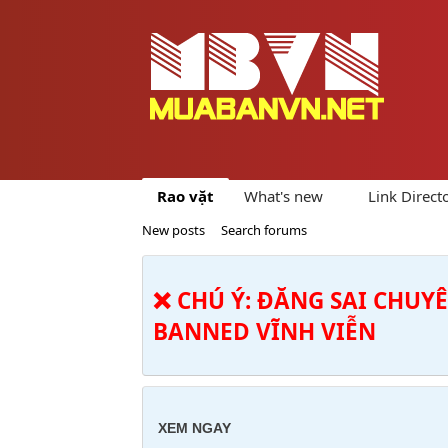
Rao vặt
What's new
Link Direct
New posts
Search forums
❌ CHÚ Ý: ĐĂNG SAI CHUY
BANNED VĨNH VIỄN