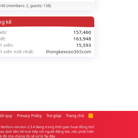
 140 (members: 2, guests: 138)
ng kê
ads
157,460
iết
163,948
h viên
15,593
h viên mới nhất
thongkexoso365com
Nội quy
Privacy Policy
Trợ giúp
Trang chủ
R
S
S
Xenforo version 2.3.4 đang trong thời gian hoạt động thử
 dịch liên hệ trực tiếp với người đăng bài, nếu phát hiện
 đó cho chúng tôi sẽ xử lý
Tại đây