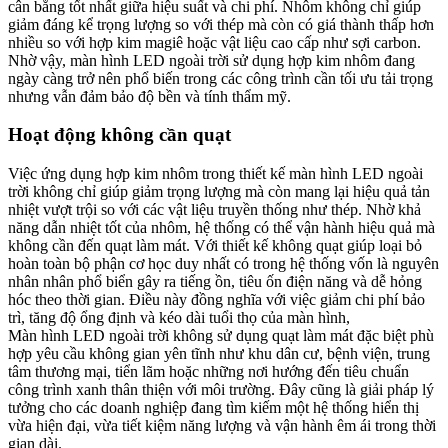
cân bằng tốt nhất giữa hiệu suất và chi phí. Nhôm không chỉ giúp
giảm đáng kể trọng lượng so với thép mà còn có giá thành thấp hơn
nhiều so với hợp kim magiê hoặc vật liệu cao cấp như sợi carbon.
Nhờ vậy, màn hình LED ngoài trời sử dụng hợp kim nhôm đang
ngày càng trở nên phổ biến trong các công trình cần tối ưu tải trọng
nhưng vẫn đảm bảo độ bền và tính thẩm mỹ.
Hoạt động không cần quạt​
Việc ứng dụng hợp kim nhôm trong thiết kế màn hình LED ngoài
trời không chỉ giúp giảm trọng lượng mà còn mang lại hiệu quả tản
nhiệt vượt trội so với các vật liệu truyền thống như thép. Nhờ khả
năng dẫn nhiệt tốt của nhôm, hệ thống có thể vận hành hiệu quả mà
không cần đến quạt làm mát. Với thiết kế không quạt giúp loại bỏ
hoàn toàn bộ phận cơ học duy nhất có trong hệ thống vốn là nguyên
nhân nhân phổ biển gây ra tiếng ồn, tiêu ốn điện năng và dễ hỏng
hóc theo thời gian. Điều này đồng nghĩa với việc giảm chi phí bảo
trì, tăng độ ổng định và kéo dài tuổi thọ của màn hình,
Màn hình LED ngoài trời không sử dụng quạt làm mát đặc biệt phù
hợp yêu cầu không gian yên tĩnh như khu dân cư, bệnh viện, trung
tâm thương mại, tiển lãm hoặc những nơi hướng đến tiêu chuẩn
công trình xanh thân thiện với môi trường. Đây cũng là giải pháp lý
tưởng cho các doanh nghiệp đang tìm kiếm một hệ thống hiển thị
vừa hiện đại, vừa tiết kiệm năng lượng và vận hành êm ái trong thời
gian dài.