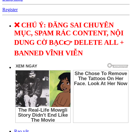
Register
❌ CHÚ Ý: ĐĂNG SAI CHUYÊN
MỤC, SPAM RÁC CONTENT, NỘI
DUNG CỜ BẠC👉 DELETE ALL +
BANNED VĨNH VIỄN
Rao vặt