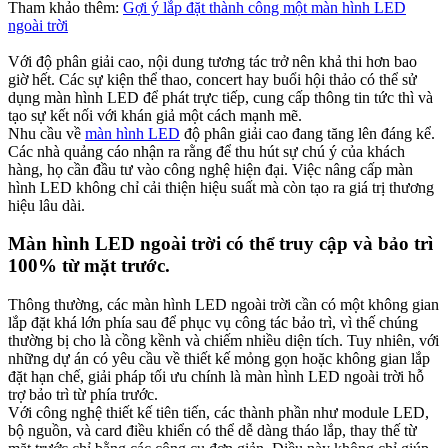
Tham khảo thêm:
Gợi ý lắp đặt thành công một màn hình LED
ngoài trời
Với độ phân giải cao, nội dung tương tác trở nên khả thi hơn bao
giờ hết. Các sự kiện thể thao, concert hay buổi hội thảo có thể sử
dụng màn hình LED để phát trực tiếp, cung cấp thông tin tức thì và
tạo sự kết nối với khán giả một cách mạnh mẽ.
Nhu cầu về
màn hình LED
độ phân giải cao đang tăng lên đáng kể.
Các nhà quảng cáo nhận ra rằng để thu hút sự chú ý của khách
hàng, họ cần đầu tư vào công nghệ hiện đại. Việc nâng cấp màn
hình LED không chỉ cải thiện hiệu suất mà còn tạo ra giá trị thương
hiệu lâu dài.
Màn hình LED ngoài trời có thể truy cập và bảo trì
100% từ mặt trước.​
Thông thường, các màn hình LED ngoài trời cần có một không gian
lắp đặt khá lớn phía sau để phục vụ công tác bảo trì, vì thế chúng
thường bị cho là cồng kềnh và chiếm nhiều diện tích. Tuy nhiên, với
những dự án có yêu cầu về thiết kế mỏng gọn hoặc không gian lắp
đặt hạn chế, giải pháp tối ưu chính là màn hình LED ngoài trời hỗ
trợ bảo trì từ phía trước.
Với công nghệ thiết kế tiên tiến, các thành phần như module LED,
bộ nguồn, và card điều khiển có thể dễ dàng tháo lắp, thay thế từ