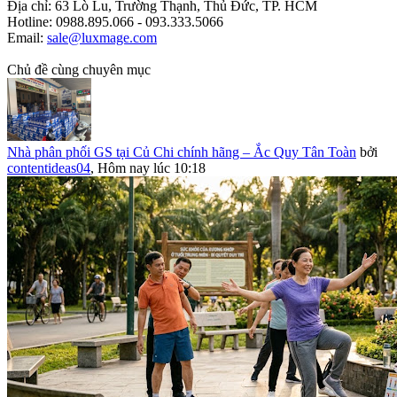
Địa chỉ: 63 Lò Lu, Trường Thạnh, Thủ Đức, TP. HCM
Hotline: 0988.895.066 - 093.333.5066
Email:
sale@luxmage.com
Chủ đề cùng chuyên mục
Nhà phân phối GS tại Củ Chi chính hãng – Ắc Quy Tân Toàn
bởi
contentideas04
,
Hôm nay lúc 10:18