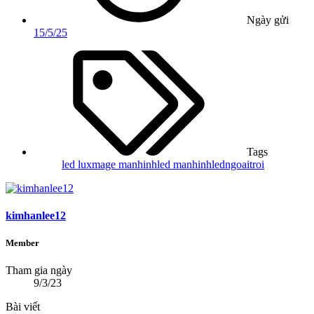
Ngày gửi
15/5/25
Tags
led
luxmage
manhinhled
manhinhledngoaitroi
kimhanlee12
Member
Tham gia ngày
9/3/23
Bài viết