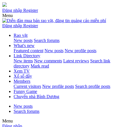
Đăng nhập
Register
Menu
Đăng nhập
Register
Rao vặt
New posts
Search forums
What's new
Featured content
New posts
New profile posts
Link Directory
New items
New comments
Latest reviews
Search link
directory
Mark read
Xem TV
Xổ số đây
Members
Current visitors
New profile posts
Search profile posts
Funny Game
Chuyển nhà Bình Dương
New posts
Search forums
Menu
Đăng nhập