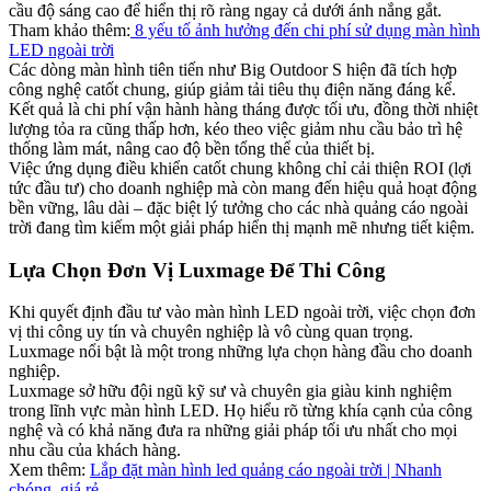
cầu độ sáng cao để hiển thị rõ ràng ngay cả dưới ánh nắng gắt.
Tham khảo thêm:
8 yếu tố ảnh hưởng đến chi phí sử dụng màn hình
LED ngoài trời
Các dòng màn hình tiên tiến như Big Outdoor S hiện đã tích hợp
công nghệ catốt chung, giúp giảm tải tiêu thụ điện năng đáng kể.
Kết quả là chi phí vận hành hàng tháng được tối ưu, đồng thời nhiệt
lượng tỏa ra cũng thấp hơn, kéo theo việc giảm nhu cầu bảo trì hệ
thống làm mát, nâng cao độ bền tổng thể của thiết bị.
Việc ứng dụng điều khiển catốt chung không chỉ cải thiện ROI (lợi
tức đầu tư) cho doanh nghiệp mà còn mang đến hiệu quả hoạt động
bền vững, lâu dài – đặc biệt lý tưởng cho các nhà quảng cáo ngoài
trời đang tìm kiếm một giải pháp hiển thị mạnh mẽ nhưng tiết kiệm.
Lựa Chọn Đơn Vị Luxmage Để Thi Công​
Khi quyết định đầu tư vào màn hình LED ngoài trời, việc chọn đơn
vị thi công uy tín và chuyên nghiệp là vô cùng quan trọng.
Luxmage nổi bật là một trong những lựa chọn hàng đầu cho doanh
nghiệp.
Luxmage sở hữu đội ngũ kỹ sư và chuyên gia giàu kinh nghiệm
trong lĩnh vực màn hình LED. Họ hiểu rõ từng khía cạnh của công
nghệ và có khả năng đưa ra những giải pháp tối ưu nhất cho mọi
nhu cầu của khách hàng.
Xem thêm:
Lắp đặt màn hình led quảng cáo ngoài trời | Nhanh
chóng, giá rẻ