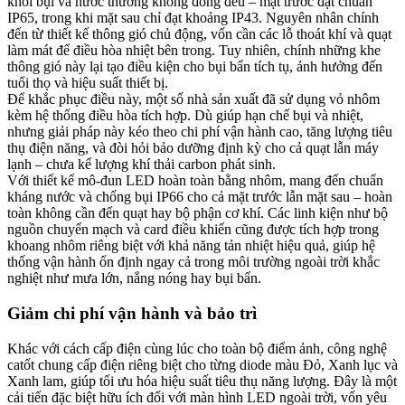
khỏi bụi và nước thường không đồng đều – mặt trước đạt chuẩn
IP65, trong khi mặt sau chỉ đạt khoảng IP43. Nguyên nhân chính
đến từ thiết kế thông gió chủ động, vốn cần các lỗ thoát khí và quạt
làm mát để điều hòa nhiệt bên trong. Tuy nhiên, chính những khe
thông gió này lại tạo điều kiện cho bụi bẩn tích tụ, ảnh hưởng đến
tuổi thọ và hiệu suất thiết bị.
Để khắc phục điều này, một số nhà sản xuất đã sử dụng vỏ nhôm
kèm hệ thống điều hòa tích hợp. Dù giúp hạn chế bụi và nhiệt,
nhưng giải pháp này kéo theo chi phí vận hành cao, tăng lượng tiêu
thụ điện năng, và đòi hỏi bảo dưỡng định kỳ cho cả quạt lẫn máy
lạnh – chưa kể lượng khí thải carbon phát sinh.
Với thiết kế mô-đun LED hoàn toàn bằng nhôm, mang đến chuẩn
kháng nước và chống bụi IP66 cho cả mặt trước lẫn mặt sau – hoàn
toàn không cần đến quạt hay bộ phận cơ khí. Các linh kiện như bộ
nguồn chuyển mạch và card điều khiển cũng được tích hợp trong
khoang nhôm riêng biệt với khả năng tản nhiệt hiệu quả, giúp hệ
thống vận hành ổn định ngay cả trong môi trường ngoài trời khắc
nghiệt như mưa lớn, nắng nóng hay bụi bẩn.
Giảm chi phí vận hành và bảo trì​
Khác với cách cấp điện cùng lúc cho toàn bộ điểm ảnh, công nghệ
catốt chung cấp điện riêng biệt cho từng diode màu Đỏ, Xanh lục và
Xanh lam, giúp tối ưu hóa hiệu suất tiêu thụ năng lượng. Đây là một
cải tiến đặc biệt hữu ích đối với màn hình LED ngoài trời, vốn yêu