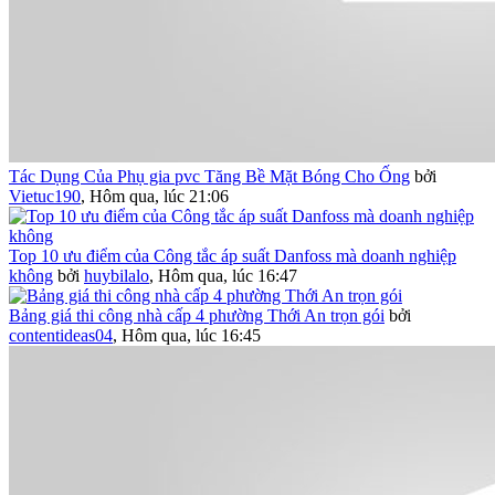
Tác Dụng Của Phụ gia pvc Tăng Bề Mặt Bóng Cho Ống
bởi
Vietuc190
,
Hôm qua, lúc 21:06
Top 10 ưu điểm của Công tắc áp suất Danfoss mà doanh nghiệp
không
bởi
huybilalo
,
Hôm qua, lúc 16:47
Bảng giá thi công nhà cấp 4 phường Thới An trọn gói
bởi
contentideas04
,
Hôm qua, lúc 16:45