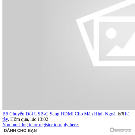
Bộ Chuyển Đổi USB-C Sang HDMI Cho Màn Hình Ngoài
bởi
hà
tây
,
Hôm qua, lúc 13:02
You must log in or register to reply here.