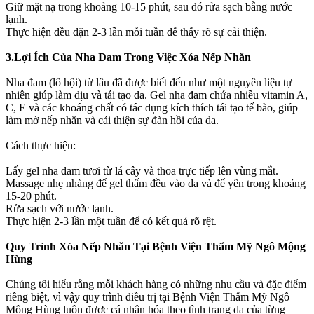
Giữ mặt nạ trong khoảng 10-15 phút, sau đó rửa sạch bằng nước
lạnh.
Thực hiện đều đặn 2-3 lần mỗi tuần để thấy rõ sự cải thiện.
3.Lợi Ích Của Nha Đam Trong Việc Xóa Nếp Nhăn
Nha đam (lô hội) từ lâu đã được biết đến như một nguyên liệu tự
nhiên giúp làm dịu và tái tạo da. Gel nha đam chứa nhiều vitamin A,
C, E và các khoáng chất có tác dụng kích thích tái tạo tế bào, giúp
làm mờ nếp nhăn và cải thiện sự đàn hồi của da.
Cách thực hiện:
Lấy gel nha đam tươi từ lá cây và thoa trực tiếp lên vùng mắt.
Massage nhẹ nhàng để gel thấm đều vào da và để yên trong khoảng
15-20 phút.
Rửa sạch với nước lạnh.
Thực hiện 2-3 lần một tuần để có kết quả rõ rệt.
Quy Trình Xóa Nếp Nhăn Tại Bệnh Viện Thẩm Mỹ Ngô Mộng
Hùng
Chúng tôi hiểu rằng mỗi khách hàng có những nhu cầu và đặc điểm
riêng biệt, vì vậy quy trình điều trị tại Bệnh Viện Thẩm Mỹ Ngô
Mộng Hùng luôn được cá nhân hóa theo tình trạng da của từng