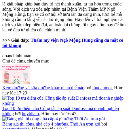
là giải pháp giúp bạn duy trì nét thanh xuân, tự tin hơn trong cuộc
sống. Với dịch vụ xóa nếp nhăn tại Bệnh Viện Thẩm Mỹ Ngô
Mộng Hùng, bạn sẽ có cơ hội sở hữu làn da căng mịn, tươi trẻ mà
không cần lo lắng về các tác dụng phụ. Hãy đến và trải nghiệm các
dịch vụ làm đẹp hiện đại, an toàn tại chúng tôi ngay hôm nay để tìm
lại vẻ đẹp tự nhiên của chính mình!
>>> Giải đáp:
Thẩm mỹ viện Ngô Mộng Hùng căng da mặt có
tốt không
doanchinhthuan
Chủ đề cùng chuyên mục
Kem dưỡng và sữa dưỡng khác nhau thế nào
bởi
thudaumot
,
Hôm
nay lúc 17:23
Top 10 ưu điểm của Công tắc áp suất Danfoss mà doanh nghiệp
không
bởi
huybilalo
,
Hôm nay lúc 16:47
Bảng giá thi công nhà cấp 4 phường Thới An trọn gói
bởi