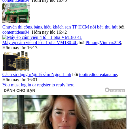
contentideas04
,
Hôm nay lúc 16:45
Chuyên thi công bảng hiệu khách sạn TP HCM nổi bật, thu hút
bởi
contentideas04
,
Hôm nay lúc 16:42
Máy ép cám viên 4 lô - 1 pha VM180-4L
bởi
PhuongVinmax258
,
Hôm nay lúc 16:13
Cách sử dụng rượu lá sâm Ngọc Linh
bởi
tootiredtocreataname
,
Hôm nay lúc 16:01
You must log in or register to reply here.