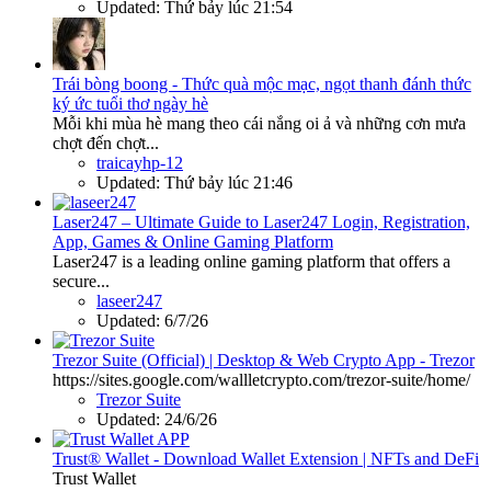
Updated:
Thứ bảy lúc 21:54
Trái bòng boong - Thức quà mộc mạc, ngọt thanh đánh thức
ký ức tuổi thơ ngày hè
Mỗi khi mùa hè mang theo cái nắng oi ả và những cơn mưa
chợt đến chợt...
traicayhp-12
Updated:
Thứ bảy lúc 21:46
Laser247 – Ultimate Guide to Laser247 Login, Registration,
App, Games & Online Gaming Platform
Laser247 is a leading online gaming platform that offers a
secure...
laseer247
Updated:
6/7/26
Trezor Suite (Official) | Desktop & Web Crypto App - Trezor
https://sites.google.com/wallletcrypto.com/trezor-suite/home/
Trezor Suite
Updated:
24/6/26
Trust® Wallet - Download Wallet Extension | NFTs and DeFi
Trust Wallet