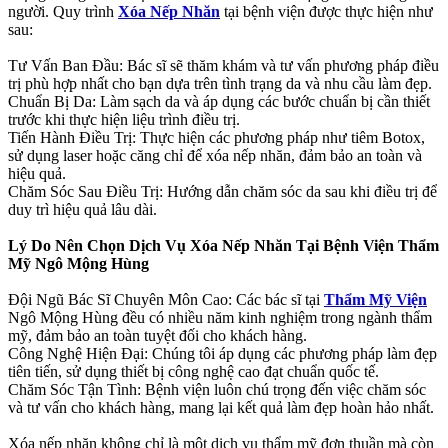
người. Quy trình
Xóa Nếp Nhăn
tại bệnh viện được thực hiện như
sau:
Tư Vấn Ban Đầu: Bác sĩ sẽ thăm khám và tư vấn phương pháp điều
trị phù hợp nhất cho bạn dựa trên tình trạng da và nhu cầu làm đẹp.
Chuẩn Bị Da: Làm sạch da và áp dụng các bước chuẩn bị cần thiết
trước khi thực hiện liệu trình điều trị.
Tiến Hành Điều Trị: Thực hiện các phương pháp như tiêm Botox,
sử dụng laser hoặc căng chỉ để xóa nếp nhăn, đảm bảo an toàn và
hiệu quả.
Chăm Sóc Sau Điều Trị: Hướng dẫn chăm sóc da sau khi điều trị để
duy trì hiệu quả lâu dài.
Lý Do Nên Chọn Dịch Vụ Xóa Nếp Nhăn Tại Bệnh Viện Thẩm
Mỹ Ngô Mộng Hùng
Đội Ngũ Bác Sĩ Chuyên Môn Cao: Các bác sĩ tại
Thẩm Mỹ Viện
Ngô Mộng Hùng đều có nhiều năm kinh nghiệm trong ngành thẩm
mỹ, đảm bảo an toàn tuyệt đối cho khách hàng.
Công Nghệ Hiện Đại: Chúng tôi áp dụng các phương pháp làm đẹp
tiên tiến, sử dụng thiết bị công nghệ cao đạt chuẩn quốc tế.
Chăm Sóc Tận Tình: Bệnh viện luôn chú trọng đến việc chăm sóc
và tư vấn cho khách hàng, mang lại kết quả làm đẹp hoàn hảo nhất.
Xóa nếp nhăn không chỉ là một dịch vụ thẩm mỹ đơn thuần mà còn