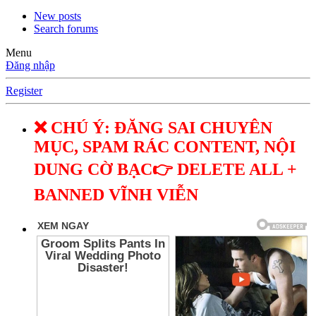
New posts
Search forums
Menu
Đăng nhập
Register
❌ CHÚ Ý: ĐĂNG SAI CHUYÊN
MỤC, SPAM RÁC CONTENT, NỘI
DUNG CỜ BẠC👉 DELETE ALL +
BANNED VĨNH VIỄN