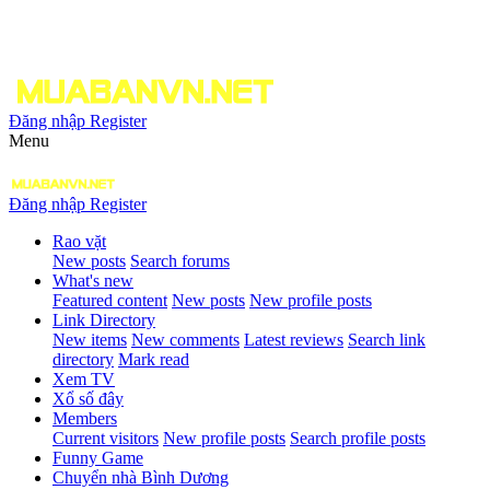
Đăng nhập
Register
Menu
Đăng nhập
Register
Rao vặt
New posts
Search forums
What's new
Featured content
New posts
New profile posts
Link Directory
New items
New comments
Latest reviews
Search link
directory
Mark read
Xem TV
Xổ số đây
Members
Current visitors
New profile posts
Search profile posts
Funny Game
Chuyển nhà Bình Dương