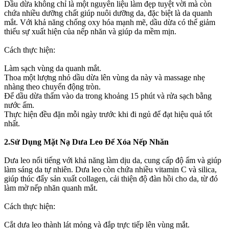
Dầu dừa không chỉ là một nguyên liệu làm đẹp tuyệt vời mà còn
chứa nhiều dưỡng chất giúp nuôi dưỡng da, đặc biệt là da quanh
mắt. Với khả năng chống oxy hóa mạnh mẽ, dầu dừa có thể giảm
thiểu sự xuất hiện của nếp nhăn và giúp da mềm mịn.
Cách thực hiện:
Làm sạch vùng da quanh mắt.
Thoa một lượng nhỏ dầu dừa lên vùng da này và massage nhẹ
nhàng theo chuyển động tròn.
Để dầu dừa thấm vào da trong khoảng 15 phút và rửa sạch bằng
nước ấm.
Thực hiện đều đặn mỗi ngày trước khi đi ngủ để đạt hiệu quả tốt
nhất.
2.Sử Dụng Mặt Nạ Dưa Leo Để Xóa Nếp Nhăn
Dưa leo nổi tiếng với khả năng làm dịu da, cung cấp độ ẩm và giúp
làm sáng da tự nhiên. Dưa leo còn chứa nhiều vitamin C và silica,
giúp thúc đẩy sản xuất collagen, cải thiện độ đàn hồi cho da, từ đó
làm mờ nếp nhăn quanh mắt.
Cách thực hiện:
Cắt dưa leo thành lát mỏng và đắp trực tiếp lên vùng mắt.