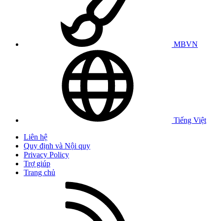
MBVN
Tiếng Việt
Liên hệ
Quy định và Nội quy
Privacy Policy
Trợ giúp
Trang chủ