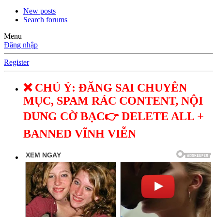
New posts
Search forums
Menu
Đăng nhập
Register
❌ CHÚ Ý: ĐĂNG SAI CHUYÊN
MỤC, SPAM RÁC CONTENT, NỘI
DUNG CỜ BẠC👉 DELETE ALL +
BANNED VĨNH VIỄN