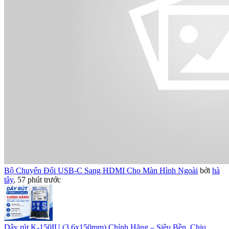
Bộ Chuyển Đổi USB-C Sang HDMI Cho Màn Hình Ngoài
bởi
hà
tây
,
57 phút trước
Dây rút K-150IU (3.6x150mm) Chính Hãng – Siêu Bền, Chịu