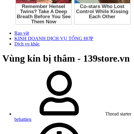
Rao vặt
KINH DOANH DỊCH VỤ TỔNG HỢP
Dịch vụ khác
Vùng kín bị thâm - 139store.vn
Thread starter
behattieu