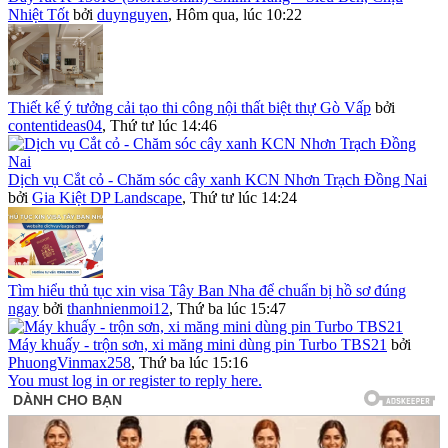
Nhiệt Tốt
bởi
duynguyen
,
Hôm qua, lúc 10:22
Thiết kế ý tưởng cải tạo thi công nội thất biệt thự Gò Vấp
bởi
contentideas04
,
Thứ tư lúc 14:46
Dịch vụ Cắt cỏ - Chăm sóc cây xanh KCN Nhơn Trạch Đồng Nai
bởi
Gia Kiệt DP Landscape
,
Thứ tư lúc 14:24
Tìm hiểu thủ tục xin visa Tây Ban Nha để chuẩn bị hồ sơ đúng
ngay
bởi
thanhnienmoi12
,
Thứ ba lúc 15:47
Máy khuấy - trộn sơn, xi măng mini dùng pin Turbo TBS21
bởi
PhuongVinmax258
,
Thứ ba lúc 15:16
You must log in or register to reply here.