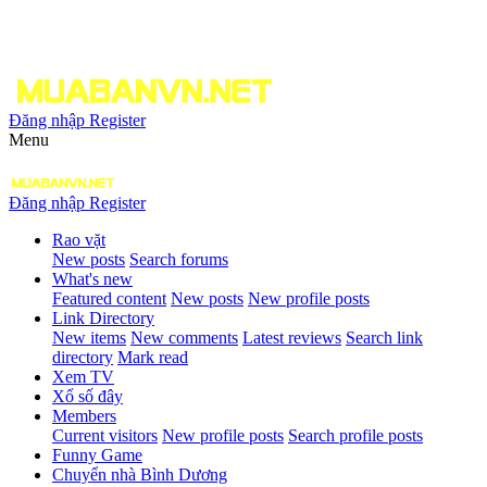
Đăng nhập
Register
Menu
Đăng nhập
Register
Rao vặt
New posts
Search forums
What's new
Featured content
New posts
New profile posts
Link Directory
New items
New comments
Latest reviews
Search link
directory
Mark read
Xem TV
Xổ số đây
Members
Current visitors
New profile posts
Search profile posts
Funny Game
Chuyển nhà Bình Dương