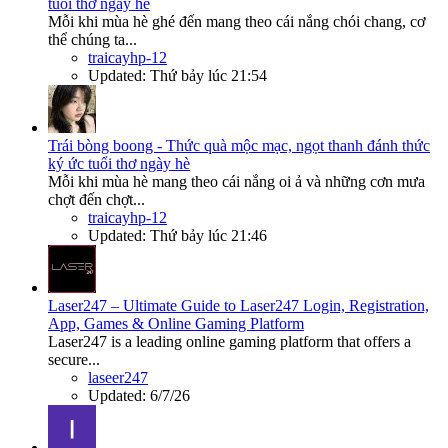
tuổi thơ ngày hè
Mỗi khi mùa hè ghé đến mang theo cái nắng chói chang, cơ
thể chúng ta...
traicayhp-12
Updated:
Thứ bảy lúc 21:54
Trái bòng boong - Thức quà mộc mạc, ngọt thanh đánh thức
ký ức tuổi thơ ngày hè
Mỗi khi mùa hè mang theo cái nắng oi ả và những cơn mưa
chợt đến chợt...
traicayhp-12
Updated:
Thứ bảy lúc 21:46
Laser247 – Ultimate Guide to Laser247 Login, Registration,
App, Games & Online Gaming Platform
Laser247 is a leading online gaming platform that offers a
secure...
laseer247
Updated:
6/7/26