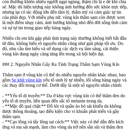
còn thường khiến nhiều người ngại ngùng, thậm chí là e dè khi chia
sẻ. Mặc dù hiện tượng này không ảnh hưởng đến sức khỏe trực tiếp,
nhưng lại có tác động lớn đến tâm lý, thẩm mỹ và cảm giác tự tin
của phái đẹp. Với nhiều phụ nữ, vùng kín thâm sạm còn được xem
là một điểm nhạy cảm, ảnh hưởng không nhỏ đến đời sống tình cảm
và sự tự tin trong giao tiếp hàng ngày.
Nhiều chị em khi gặp phải tình trạng này thường không biết bắt đầu
từ đâu, không hiểu rõ nguyên nhân cũng như giải pháp tối ưu. Do
đó, nhu cầu tìm hiểu và sử dụng các dịch vụ làm sáng, cải thiện
vùng kín đang ngày càng tăng lên trong xã hội hiện đại.
### 2. Nguyên Nhân Gây Ra Tình Trạng Thâm Sạm Vùng Kín
Thâm sạm ở vùng kín có thể do nhiều nguyên nhân khác nhau, bao
gồm
Se khít vùng kín
yếu tố sinh lý tự nhiên, lối sống hàng ngày và
các thay đổi trong cơ thể. Dưới đây là một số nguyên nhân chính:
- **Yếu tố di truyền:** Da ở khu vực vùng kín có thể thâm đen do
yếu tố di truyền, liên quan đến sắc tố melanin trong da.
- **Mặc đồ quá chật:** Đồ lót và quần áo bó sát khiến da không
được thông thoáng, tạo điều kiện cho vi khuẩn phát triển và gây
thâm sạm.
- **Cạo lông và tẩy lông sai cách:** Việc này có thể dẫn đến kích
ứng và ma sát mạnh, làm cho vùng da trở nên sần sùi và thâm đen