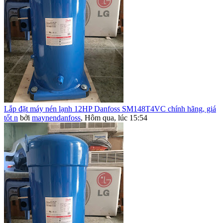
Lắp đặt máy nén lạnh 12HP Danfoss SM148T4VC chính hãng, giá
tốt n
bởi
maynendanfoss
,
Hôm qua, lúc 15:54