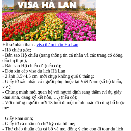
Hồ sơ nhân thân -
visa thăm thân Hà Lan
:
- Hộ chiếu gốc;
- Bản sao Hộ chiếu (trang thông tin cá nhân và các trang có đóng
dấu thị thực);
- Bản sao Hộ chiếu cũ (nếu có);
- Đơn xin cấp visa du lịch Hà Lan
- 2 ảnh 3,5×4,5 cm, mới chụp không quá 6 tháng;
- Giấy tờ xác nhận có người phụ thuộc tại Việt Nam (sổ hộ khẩu,
v.v.);
- Chứng minh mối quan hệ với người định sang thăm (ví dụ giấy
khai sinh, đăng ký kết hôn, …) (nếu có);
- Với những người dưới 18 tuổi đi một mình hoặc đi cùng bố hoặc
mẹ:
- Giấy khai sinh;
- Giấy tờ cá nhân có chữ ký của bố mẹ;
- Thư chấp thuận của cả bố và mẹ, đồng ý cho con đi tour du lịch