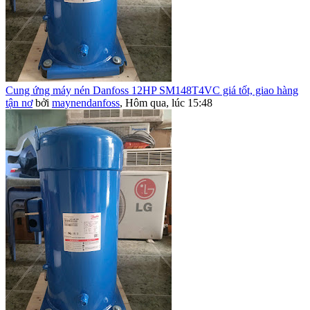
Cung ứng máy nén Danfoss 12HP SM148T4VC giá tốt, giao hàng
tận nơ
bởi
maynendanfoss
,
Hôm qua, lúc 15:48