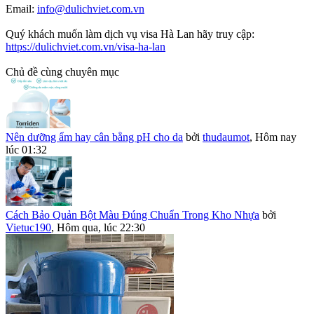
Email:
info@dulichviet.com.vn
Quý khách muốn làm dịch vụ visa Hà Lan hãy truy cập:
https://dulichviet.com.vn/visa-ha-lan
Chủ đề cùng chuyên mục
Nên dưỡng ẩm hay cân bằng pH cho da
bởi
thudaumot
,
Hôm nay
lúc 01:32
Cách Bảo Quản Bột Màu Đúng Chuẩn Trong Kho Nhựa
bởi
Vietuc190
,
Hôm qua, lúc 22:30