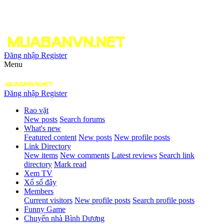
Đăng nhập
Register
Menu
Đăng nhập
Register
Rao vặt
New posts
Search forums
What's new
Featured content
New posts
New profile posts
Link Directory
New items
New comments
Latest reviews
Search link
directory
Mark read
Xem TV
Xổ số đây
Members
Current visitors
New profile posts
Search profile posts
Funny Game
Chuyển nhà Bình Dương