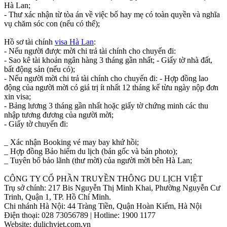
Hà Lan;
- Thư xác nhận từ tòa án về việc bố hay mẹ có toàn quyền và nghĩa
vụ chăm sóc con (nếu có thể);
Hồ sơ tài chính
visa Hà Lan
:
- Nếu người được mời chi trả tài chính cho chuyến đi:
- Sao kê tài khoản ngân hàng 3 tháng gần nhất; - Giấy tờ nhà đất,
bất động sản (nếu có);
- Nếu người mời chi trả tài chính cho chuyến đi: - Hợp đồng lao
động của người mời có giá trị ít nhất 12 tháng kể từu ngày nộp đơn
xin visa;
- Bảng lương 3 tháng gần nhất hoặc giấy tờ chứng minh các thu
nhập tương đương của người mời;
- Giấy tờ chuyến đi:
_ Xác nhận Booking vé may bay khứ hồi;
_ Hợp đồng Bảo hiểm du lịch (bản gốc và bản photo);
_ Tuyên bố bảo lãnh (thư mời) của người mời bên Hà Lan;
CÔNG TY CỔ PHẦN TRUYỀN THÔNG DU LỊCH VIỆT
Trụ sở chính: 217 Bis Nguyễn Thị Minh Khai, Phường Nguyễn Cư
Trinh, Quận 1, TP. Hồ Chí Minh.
Chi nhánh Hà Nội: 44 Tràng Tiền, Quận Hoàn Kiếm, Hà Nội
Điện thoại: 028 73056789 | Hotline: 1900 1177
Website: dulichviet.com.vn