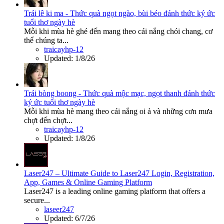
Trái lê ki ma - Thức quà ngọt ngào, bùi béo đánh thức ký ức
tuổi thơ ngày hè
Mỗi khi mùa hè ghé đến mang theo cái nắng chói chang, cơ
thể chúng ta...
traicayhp-12
Updated:
1/8/26
Trái bòng boong - Thức quà mộc mạc, ngọt thanh đánh thức
ký ức tuổi thơ ngày hè
Mỗi khi mùa hè mang theo cái nắng oi ả và những cơn mưa
chợt đến chợt...
traicayhp-12
Updated:
1/8/26
Laser247 – Ultimate Guide to Laser247 Login, Registration,
App, Games & Online Gaming Platform
Laser247 is a leading online gaming platform that offers a
secure...
laseer247
Updated:
6/7/26