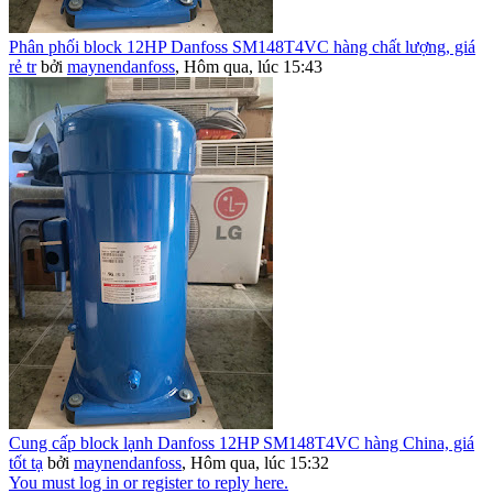
Phân phối block 12HP Danfoss SM148T4VC hàng chất lượng, giá
rẻ tr
bởi
maynendanfoss
,
Hôm qua, lúc 15:43
Cung cấp block lạnh Danfoss 12HP SM148T4VC hàng China, giá
tốt tạ
bởi
maynendanfoss
,
Hôm qua, lúc 15:32
You must log in or register to reply here.