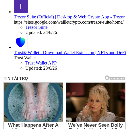
Trezor Suite (Official) | Desktop & Web Crypto App - Trezor
https://sites.google.com/wallletcrypto.com/trezor-suite/home/
Trezor Suite
Updated:
24/6/26
Trust® Wallet - Download Wallet Extension | NFTs and DeFi
Trust Wallet
Trust Wallet APP
Updated:
23/6/26