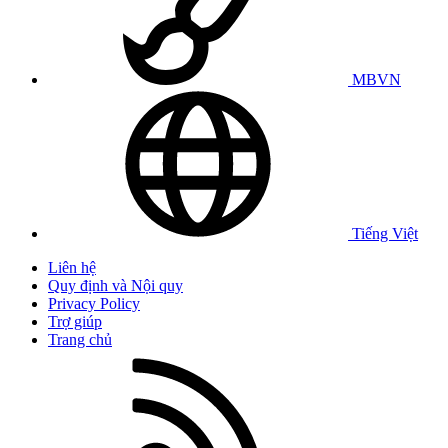
MBVN
Tiếng Việt
Liên hệ
Quy định và Nội quy
Privacy Policy
Trợ giúp
Trang chủ