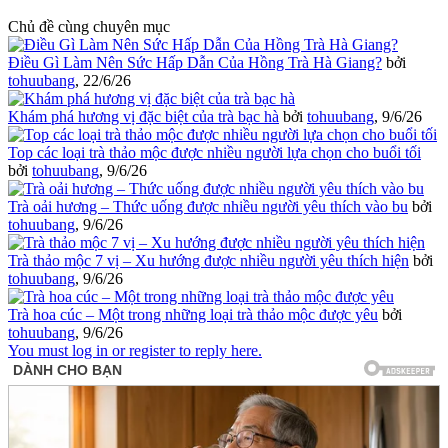
Chủ đề cùng chuyên mục
Điều Gì Làm Nên Sức Hấp Dẫn Của Hồng Trà Hà Giang?
bởi
tohuubang
,
22/6/26
Khám phá hương vị đặc biệt của trà bạc hà
bởi
tohuubang
,
9/6/26
Top các loại trà thảo mộc được nhiều người lựa chọn cho buổi tối
bởi
tohuubang
,
9/6/26
Trà oải hương – Thức uống được nhiều người yêu thích vào bu
bởi
tohuubang
,
9/6/26
Trà thảo mộc 7 vị – Xu hướng được nhiều người yêu thích hiện
bởi
tohuubang
,
9/6/26
Trà hoa cúc – Một trong những loại trà thảo mộc được yêu
bởi
tohuubang
,
9/6/26
You must log in or register to reply here.