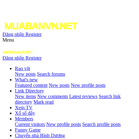
Đăng nhập
Register
Menu
Đăng nhập
Register
Rao vặt
New posts
Search forums
What's new
Featured content
New posts
New profile posts
Link Directory
New items
New comments
Latest reviews
Search link
directory
Mark read
Xem TV
Xổ số đây
Members
Current visitors
New profile posts
Search profile posts
Funny Game
Chuyển nhà Bình Dương