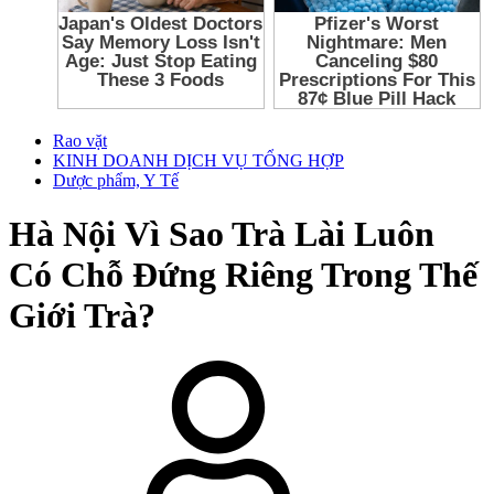
Rao vặt
KINH DOANH DỊCH VỤ TỔNG HỢP
Dược phẩm, Y Tế
Hà Nội
Vì Sao Trà Lài Luôn
Có Chỗ Đứng Riêng Trong Thế
Giới Trà?