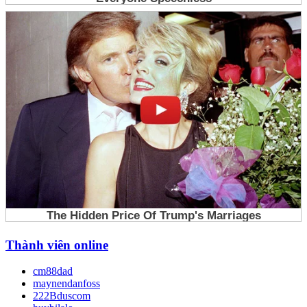
Thành viên online
cm88dad
maynendanfoss
222Bduscom