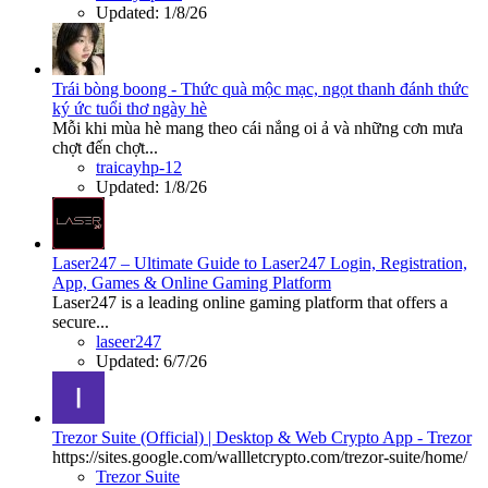
Updated:
1/8/26
Trái bòng boong - Thức quà mộc mạc, ngọt thanh đánh thức
ký ức tuổi thơ ngày hè
Mỗi khi mùa hè mang theo cái nắng oi ả và những cơn mưa
chợt đến chợt...
traicayhp-12
Updated:
1/8/26
Laser247 – Ultimate Guide to Laser247 Login, Registration,
App, Games & Online Gaming Platform
Laser247 is a leading online gaming platform that offers a
secure...
laseer247
Updated:
6/7/26
Trezor Suite (Official) | Desktop & Web Crypto App - Trezor
https://sites.google.com/wallletcrypto.com/trezor-suite/home/
Trezor Suite