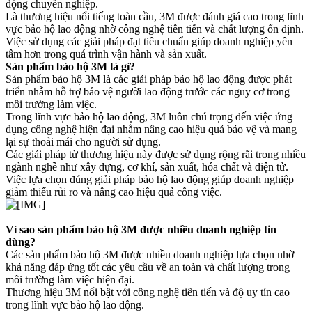
động chuyên nghiệp.
Là thương hiệu nổi tiếng toàn cầu, 3M được đánh giá cao trong lĩnh
vực bảo hộ lao động nhờ công nghệ tiên tiến và chất lượng ổn định.
Việc sử dụng các giải pháp đạt tiêu chuẩn giúp doanh nghiệp yên
tâm hơn trong quá trình vận hành và sản xuất.
Sản phẩm bảo hộ 3M là gì?
Sản phẩm bảo hộ 3M là các giải pháp bảo hộ lao động được phát
triển nhằm hỗ trợ bảo vệ người lao động trước các nguy cơ trong
môi trường làm việc.
Trong lĩnh vực bảo hộ lao động, 3M luôn chú trọng đến việc ứng
dụng công nghệ hiện đại nhằm nâng cao hiệu quả bảo vệ và mang
lại sự thoải mái cho người sử dụng.
Các giải pháp từ thương hiệu này được sử dụng rộng rãi trong nhiều
ngành nghề như xây dựng, cơ khí, sản xuất, hóa chất và điện tử.
Việc lựa chọn đúng giải pháp bảo hộ lao động giúp doanh nghiệp
giảm thiểu rủi ro và nâng cao hiệu quả công việc.
Vì sao sản phẩm bảo hộ 3M được nhiều doanh nghiệp tin
dùng?
Các sản phẩm bảo hộ 3M được nhiều doanh nghiệp lựa chọn nhờ
khả năng đáp ứng tốt các yêu cầu về an toàn và chất lượng trong
môi trường làm việc hiện đại.
Thương hiệu 3M nổi bật với công nghệ tiên tiến và độ uy tín cao
trong lĩnh vực bảo hộ lao động.