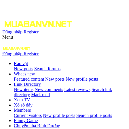
Đăng nhập
Register
Menu
Đăng nhập
Register
Rao vặt
New posts
Search forums
What's new
Featured content
New posts
New profile posts
Link Directory
New items
New comments
Latest reviews
Search link
directory
Mark read
Xem TV
Xổ số đây
Members
Current visitors
New profile posts
Search profile posts
Funny Game
Chuyển nhà Bình Dương