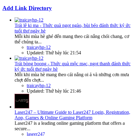
Add Link Directory
Trái lê ki ma - Thức quà ngọt ngào, bùi béo đánh thức ký ức
tuổi thơ ngày hè
Mỗi khi mùa hè ghé đến mang theo cái nắng chói chang, cơ
thể chúng ta...
traicayhp-12
Updated:
Thứ bảy lúc 21:54
Trái bòng boong - Thức quà mộc mạc, ngọt thanh đánh thức
ký ức tuổi thơ ngày hè
Mỗi khi mùa hè mang theo cái nắng oi ả và những cơn mưa
chợt đến chợt...
traicayhp-12
Updated:
Thứ bảy lúc 21:46
Laser247 – Ultimate Guide to Laser247 Login, Registration,
App, Games & Online Gaming Platform
Laser247 is a leading online gaming platform that offers a
secure...
laseer247