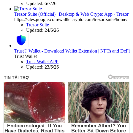
Updated:
6/7/26
Trezor Suite (Official) | Desktop & Web Crypto App - Trezor
https://sites.google.com/wallletcrypto.com/trezor-suite/home/
Trezor Suite
Updated:
24/6/26
Trust® Wallet - Download Wallet Extension | NFTs and DeFi
Trust Wallet
Trust Wallet APP
Updated:
23/6/26