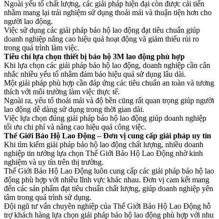
Ngoài yếu tố chất lượng, các giải pháp hiện đại còn được cải tiến
nhằm mang lại trải nghiệm sử dụng thoải mái và thuận tiện hơn cho
người lao động.
Việc sử dụng các giải pháp bảo hộ lao động đạt tiêu chuẩn giúp
doanh nghiệp nâng cao hiệu quả hoạt động và giảm thiểu rủi ro
trong quá trình làm việc.
Tiêu chí lựa chọn thiết bị bảo hộ 3M lao động phù hợp
Khi lựa chọn các giải pháp bảo hộ lao động, doanh nghiệp cần cân
nhắc nhiều yếu tố nhằm đảm bảo hiệu quả sử dụng lâu dài.
Một giải pháp phù hợp cần đáp ứng các tiêu chuẩn an toàn và tương
thích với môi trường làm việc thực tế.
Ngoài ra, yếu tố thoải mái và độ bền cũng rất quan trọng giúp người
lao động dễ dàng sử dụng trong thời gian dài.
Việc lựa chọn đúng giải pháp bảo hộ lao động giúp doanh nghiệp
tối ưu chi phí và nâng cao hiệu quả công việc.
Thế Giới Bảo Hộ Lao Động – Đơn vị cung cấp giải pháp uy tín
Khi tìm kiếm giải pháp bảo hộ lao động chất lượng, nhiều doanh
nghiệp tin tưởng lựa chọn Thế Giới Bảo Hộ Lao Động nhờ kinh
nghiệm và uy tín trên thị trường.
Thế Giới Bảo Hộ Lao Động luôn cung cấp các giải pháp bảo hộ lao
động phù hợp với nhiều lĩnh vực khác nhau. Đơn vị cam kết mang
đến các sản phẩm đạt tiêu chuẩn chất lượng, giúp doanh nghiệp yên
tâm trong quá trình sử dụng.
Đội ngũ tư vấn chuyên nghiệp của Thế Giới Bảo Hộ Lao Động hỗ
trợ khách hàng lựa chọn giải pháp bảo hộ lao động phù hợp với nhu