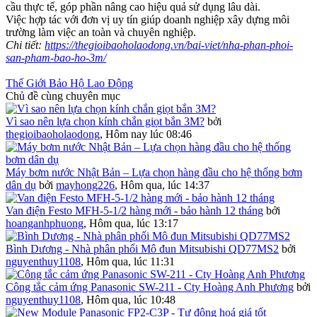
cầu thực tế, góp phần nâng cao hiệu quả sử dụng lâu dài.
Việc hợp tác với đơn vị uy tín giúp doanh nghiệp xây dựng môi
trường làm việc an toàn và chuyên nghiệp.
Chi tiết:
https://thegioibaoholaodong.vn/bai-viet/nha-phan-phoi-
san-pham-bao-ho-3m/
Thế Giới Bảo Hộ Lao Động
Chủ đề cùng chuyên mục
Vì sao nên lựa chọn kính chắn giọt bắn 3M?
bởi
thegioibaoholaodong
,
Hôm nay lúc 08:46
Máy bơm nước Nhật Bản – Lựa chọn hàng đầu cho hệ thống bơm
dân dụ
bởi
mayhong226
,
Hôm qua, lúc 14:37
Van điện Festo MFH-5-1/2 hàng mới - bảo hành 12 tháng
bởi
hoanganhphuong
,
Hôm qua, lúc 13:17
Bình Dương - Nhà phân phối Mô đun Mitsubishi QD77MS2
bởi
nguyenthuy1108
,
Hôm qua, lúc 11:31
Công tắc cảm ứng Panasonic SW-211 - Cty Hoàng Anh Phương
bởi
nguyenthuy1108
,
Hôm qua, lúc 10:48