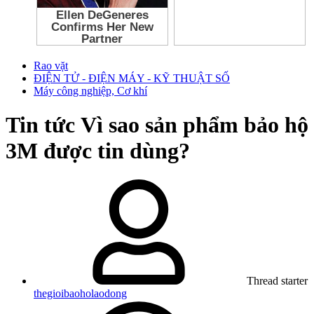
Rao vặt
ĐIỆN TỬ - ĐIỆN MÁY - KỸ THUẬT SỐ
Máy công nghiệp, Cơ khí
Tin tức
Vì sao sản phẩm bảo hộ
3M được tin dùng?
Thread starter
thegioibaoholaodong