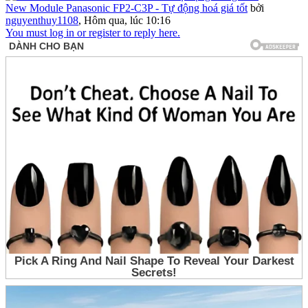
New Module Panasonic FP2-C3P - Tự động hoá giá tốt
bởi
nguyenthuy1108
,
Hôm qua, lúc 10:16
You must log in or register to reply here.