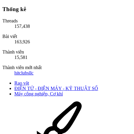
Thống kê
Threads
157,438
Bài viết
163,926
Thành viên
15,581
Thành viên mới nhất
hitclubsllc
Rao vặt
ĐIỆN TỬ - ĐIỆN MÁY - KỸ THUẬT SỐ
Máy công nghiệp, Cơ khí