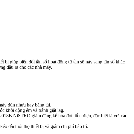
 bị giúp biến đổi tần số hoạt động từ tần số này sang tần số khác
ợng đầu ra cho các nhà máy.
 máy đùn nhựa hay băng tải.
c khởi động êm và tránh giật lag.
3-018B NiSTRO giảm đáng kể hóa đơn tiền điện, đặc biệt là với các
ài tuổi thọ thiết bị và giảm chi phí bảo trì.