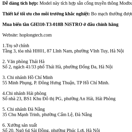
Dễ dàng tích hợp:
Model này tích hợp sẵn cổng truyền thông Modbu
Thiết kế tối ưu cho môi trường khắc nghiệt:
Bo mạch thường được p
Mua biến tần GH310-T3-018B NiSTRO ở đâu chính hãng
Website: hoplongtech.com
1.Trụ sở chính
Tầng 3, tòa nhà HH01, 87 Lĩnh Nam, phường Vĩnh Tuy, Hà Nội
2. Văn phòng Thái Hà
Số 2, ngách 41/33 phố Thái Hà, phường Đống Đa, Hà Nội
3. Chi nhánh Hồ Chí Minh
55 Minh Phụng, P. Đông Hưng Thuận, TP Hồ Chí Minh.
4.Chi nhánh Hải phòng
Số nhà 23, BS1 Khu Đô thị PG, phường An Hải, Hải Phòng
5. Chi nhánh Đà Nẵng
35 Chu Mạnh Trinh, phường Cẩm Lệ, Đà Nẵng
6. Xưởng sản xuất
Số 20, Ngõ 64 Sài Đồng, phường Phúc Lợi, Hà Nội