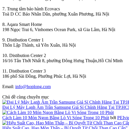
7. Trung tâm bảo hành Ecovacs
Toà D CC Báo Nhân Dân, phường Xuân Phương, Hà Nội
8. Aqara Smart Home
198 Ngọc Trai 6, Vinhomes Ocean Park, xã Gia Lâm, Hà Nội
9. Distibution Center 1
Thôn Lập Thành, xã Yên Xuân, Hà Nội
10. Distibution Center 2
16/16 Tân Thới Nhất 8, phường Đông Hưng Thuận,Hồ Chí Minh
11. Distibution Center 3
186 phố Sài Đồng, Phường Phúc Lợi, Hà Nội
Email:
info@hoplong.com
Chủ đề cùng chuyên mục
Đại Lý Máy Lạnh Âm Trần Samsung Giá Sỉ Chính Hãng Tại TP.H
Cách Làm 10 Món Ngon Bằng Lò Vi Sóng Trong 10 Phút
bởi
PEIvi
Hiệu Suất Cao, Hao Mòn Thấp – Bí Quyết Từ Chổi Than Cao Cấp”