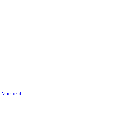
y
Mark read