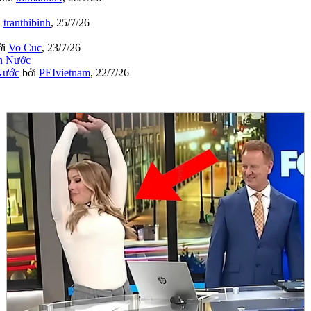
i
tranthibinh
,
25/7/26
ởi
Vo Cuc
,
23/7/26
Nước
bởi
PEIvietnam
,
22/7/26