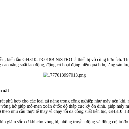
iều, biến tần GH310-T3-018B NiSTRO là thiết bị vô cùng hữu ích. Thiết
g cao năng suất lao động, động cơ hoạt động hiệu quả hơn, tăng sản lư
 xuất
t rất phù hợp cho các loại tải nặng trong công nghiệp như máy nén khí,
vòng hở giúp mô-men xoắn ở tốc độ thấp cực kỳ ổn định, giúp máy mó
 theo nhu cầu thực tế thay vì chạy tối đa công suất liên tục, GH310-T
iảm sốc cơ khí cho vòng bi, nhông truyền động và động cơ, từ đó kéo d