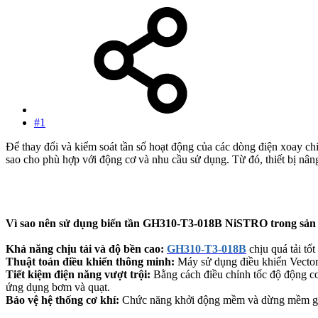
#1
Để thay đổi và kiểm soát tần số hoạt động của các dòng điện xoay ch
sao cho phù hợp với động cơ và nhu cầu sử dụng. Từ đó, thiết bị nân
Vì sao nên sử dụng biến tần GH310-T3-018B NiSTRO trong sản
Khả năng chịu tải và độ bền cao:
GH310-T3-018B
chịu quá tải tố
Thuật toán điều khiển thông minh:
Máy sử dụng điều khiển Vector 
Tiết kiệm điện năng vượt trội:
Bằng cách điều chỉnh tốc độ động cơ
ứng dụng bơm và quạt.
Bảo vệ hệ thống cơ khí:
Chức năng khởi động mềm và dừng mềm giúp g