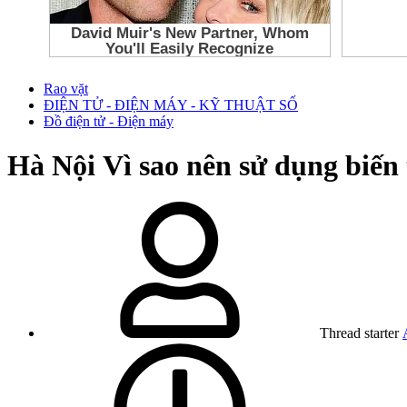
Rao vặt
ĐIỆN TỬ - ĐIỆN MÁY - KỸ THUẬT SỐ
Đồ điện tử - Điện máy
Hà Nội
Vì sao nên sử dụng biế
Thread starter