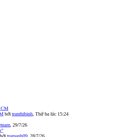
CM
bởi
tranthibinh
,
Thứ ba lúc 15:24
etnam
,
29/7/26
bởi
tramanh09
,
28/7/26