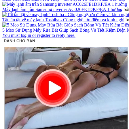
Máy lạnh âm trần Samsung inverter AC026FE1DKF/EA 1 hướng
bở
Tất tần tật về máy lạnh Toshiba - Công nghệ, ưu điểm và kinh nghi
b
5 Mẹo Sử Dụng Máy Rửa Bát Giúp Sạch Bóng Và Tiết Kiệm Điện 
You must log in or register to reply here.