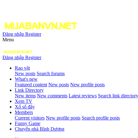
Đăng nhập
Register
Menu
Đăng nhập
Register
Rao vặt
New posts
Search forums
What's new
Featured content
New posts
New profile posts
Link Directory
New items
New comments
Latest reviews
Search link director
Xem TV
Xổ số đây
Members
Current visitors
New profile posts
Search profile posts
Funny Game
Chuyển nhà Bình Dương