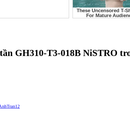
n tần GH310-T3-018B NiSTRO tro
AnhTran12