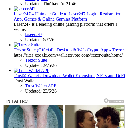
Updated:
Thứ bảy lúc 21:46
Laser247 – Ultimate Guide to Laser247 Login, Registration,
App, Games & Online Gaming Platform
Laser247 is a leading online gaming platform that offers a
secure...
laseer247
Updated:
6/7/26
Trezor Suite (Official) | Desktop & Web Crypto App - Trezor
https://sites.google.com/wallletcrypto.com/trezor-suite/home/
Trezor Suite
Updated:
24/6/26
Trust® Wallet - Download Wallet Extension | NFTs and DeFi
Trust Wallet
Trust Wallet APP
Updated:
23/6/26