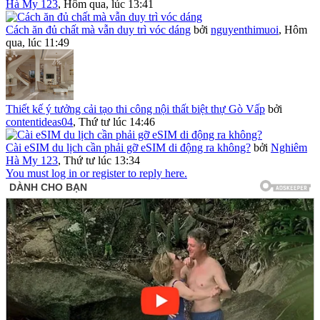
Hà My 123
,
Hôm qua, lúc 13:41
Cách ăn đủ chất mà vẫn duy trì vóc dáng
bởi
nguyenthimuoi
,
Hôm
qua, lúc 11:49
Thiết kế ý tưởng cải tạo thi công nội thất biệt thự Gò Vấp
bởi
contentideas04
,
Thứ tư lúc 14:46
Cài eSIM du lịch cần phải gỡ eSIM di động ra không?
bởi
Nghiêm
Hà My 123
,
Thứ tư lúc 13:34
You must log in or register to reply here.