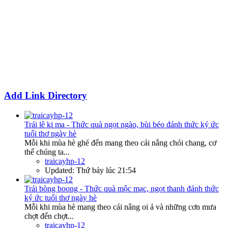
Add Link Directory
Trái lê ki ma - Thức quà ngọt ngào, bùi béo đánh thức ký ức
tuổi thơ ngày hè
Mỗi khi mùa hè ghé đến mang theo cái nắng chói chang, cơ
thể chúng ta...
traicayhp-12
Updated:
Thứ bảy lúc 21:54
Trái bòng boong - Thức quà mộc mạc, ngọt thanh đánh thức
ký ức tuổi thơ ngày hè
Mỗi khi mùa hè mang theo cái nắng oi ả và những cơn mưa
chợt đến chợt...
traicayhp-12