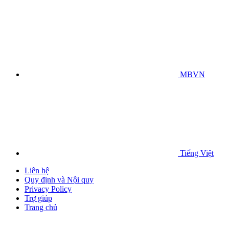
MBVN
Tiếng Việt
Liên hệ
Quy định và Nội quy
Privacy Policy
Trợ giúp
Trang chủ