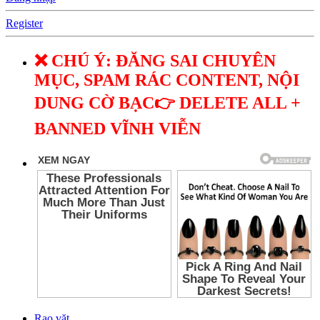
Register
❌ CHÚ Ý: ĐĂNG SAI CHUYÊN
MỤC, SPAM RÁC CONTENT, NỘI
DUNG CỜ BẠC👉 DELETE ALL +
BANNED VĨNH VIỄN
Rao vặt