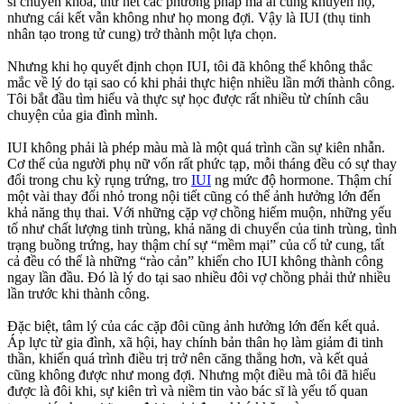
sĩ chuyên khoa, thử hết các phương pháp mà ai cũng khuyên họ,
nhưng cái kết vẫn không như họ mong đợi. Vậy là IUI (thụ tinh
nhân tạo trong tử cung) trở thành một lựa chọn.
Nhưng khi họ quyết định chọn IUI, tôi đã không thể không thắc
mắc về lý do tại sao có khi phải thực hiện nhiều lần mới thành công.
Tôi bắt đầu tìm hiểu và thực sự học được rất nhiều từ chính câu
chuyện của gia đình mình.
IUI không phải là phép màu mà là một quá trình cần sự kiên nhẫn.
Cơ thể của người phụ nữ vốn rất phức tạp, mỗi tháng đều có sự thay
đổi trong chu kỳ rụng trứng, tro
IUI
ng mức độ hormone. Thậm chí
một vài thay đổi nhỏ trong nội tiết cũng có thể ảnh hưởng lớn đến
khả năng thụ thai. Với những cặp vợ chồng hiếm muộn, những yếu
tố như chất lượng tinh trùng, khả năng di chuyển của tinh trùng, tình
trạng buồng trứng, hay thậm chí sự “mềm mại” của cổ tử cung, tất
cả đều có thể là những “rào cản” khiến cho IUI không thành công
ngay lần đầu. Đó là lý do tại sao nhiều đôi vợ chồng phải thử nhiều
lần trước khi thành công.
Đặc biệt, tâm lý của các cặp đôi cũng ảnh hưởng lớn đến kết quả.
Áp lực từ gia đình, xã hội, hay chính bản thân họ làm giảm đi tinh
thần, khiến quá trình điều trị trở nên căng thẳng hơn, và kết quả
cũng không được như mong đợi. Nhưng một điều mà tôi đã hiểu
được là đôi khi, sự kiên trì và niềm tin vào bác sĩ là yếu tố quan