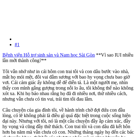
#1
Bệnh viện Hỗ trợ sinh sản và Nam học Sài Gòn
**Vì sao IUI nhiều
lần mới thành công?**
Tôi vẫn nhớ như in cái hôm con trai tôi và con dâu bước vào nhà,
mắt họ mỏi mệt, đôi vai đẫm sương với bao hy vọng chưa bao giờ
vơi. Cái cảm giác ấy không dễ để diễn tả. Là một người mẹ, nhìn
thấy con mình gắng gượng trong nỗi lo âu, tôi không thể nào không
xót xa. Khi họ bảo nhau rằng họ đã đi nhiều nơi, thử nhiều cách,
nhưng vẫn chưa có tin vui, trái tim tôi đau lắm.
Câu chuyện của gia đình tôi, về hành trình chờ đợi đứa con đầu
lòng, có lẽ không phải là điều gì quá đặc biệt trong cuộc sống hiện
đại này. Nhưng với tôi, nó là một câu chuyện đầy ắp cảm xúc, đầy
hy vọng và cũng đầy thử thách. Con trai tôi và con dâu đã kết hôn
hơn ba năm mà vẫn chưa có con. Những tháng ngày họ đến các bác