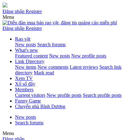
Đăng nhập
Register
Menu
Đăng nhập
Register
Rao vặt
New posts
Search forums
What's new
Featured content
New posts
New profile posts
Link Directory
New items
New comments
Latest reviews
Search link
directory
Mark read
Xem TV
Xổ số đây
Members
Current visitors
New profile posts
Search profile posts
Funny Game
Chuyển nhà Bình Dương
New posts
Search forums
Menu
Đăng nhập