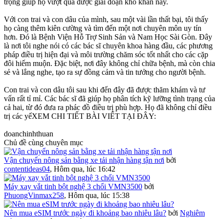
trọng giúp họ vượt qua được giai đoạn khó khăn này.
Với con trai và con dâu của mình, sau một vài lần thất bại, tôi thấy
họ càng thêm kiên cường và tìm đến một nơi chuyên môn uy tín
hơn. Đó là Bệnh Viện Hỗ Trợ Sinh Sản và Nam Học Sài Gòn. Đây
là nơi tôi nghe nói có các bác sĩ chuyên khoa hàng đầu, các phương
pháp điều trị hiện đại và môi trường chăm sóc tốt nhất cho các cặp
đôi hiếm muộn. Đặc biệt, nơi đây không chỉ chữa bệnh, mà còn chia
sẻ và lắng nghe, tạo ra sự đồng cảm và tin tưởng cho người bệnh.
Con trai và con dâu tôi sau khi đến đây đã được thăm khám và tư
vấn rất tỉ mỉ. Các bác sĩ đã giúp họ phân tích kỹ lưỡng tình trạng của
cả hai, từ đó đưa ra phác đồ điều trị phù hợp. Họ đã không chỉ điều
trị các yếXEM CHI TIẾT BÀI VIẾT TẠI ĐÂY:
doanchinhthuan
Chủ đề cùng chuyên mục
Vận chuyển nông sản bằng xe tải nhận hàng tận nơi
bởi
contentideas04
,
Hôm qua, lúc 16:42
Máy xay vắt tinh bột nghệ 3 chổi VMN3500
bởi
PhuongVinmax258
,
Hôm qua, lúc 15:38
Nên mua eSIM trước ngày đi khoảng bao nhiêu lâu?
bởi
Nghiêm