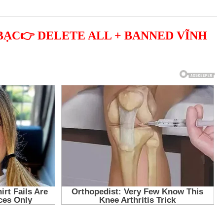
BẠC👉 DELETE ALL + BANNED VĨNH