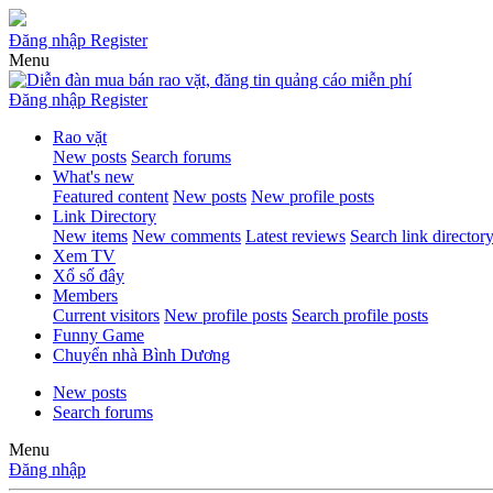
Đăng nhập
Register
Menu
Đăng nhập
Register
Rao vặt
New posts
Search forums
What's new
Featured content
New posts
New profile posts
Link Directory
New items
New comments
Latest reviews
Search link director
Xem TV
Xổ số đây
Members
Current visitors
New profile posts
Search profile posts
Funny Game
Chuyển nhà Bình Dương
New posts
Search forums
Menu
Đăng nhập