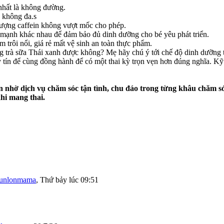
nhất là không đường.
 không đa.s
lượng caffein không vượt mốc cho phép.
 mạnh khác nhau để đảm bảo đủ dinh dưỡng cho bé yêu phát triển.
 trôi nổi, giá rẻ mất vệ sinh an toàn thực phẩm.
g trà sữa Thái xanh được không? Mẹ hãy chú ý tới chế độ dinh dưỡng t
y tín để cùng đồng hành để có một thai kỳ trọn vẹn hơn đúng nghĩa. K
 nhờ dịch vụ chăm sóc tận tình, chu đáo trong từng khâu chăm s
khi mang thai.
unlonmama
,
Thứ bảy lúc 09:51