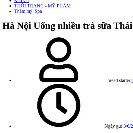
Rao vặt
THỜI TRANG - MỸ PHẨM
Thẫm mỹ, Spa
Hà Nội
Uống nhiều trà sữa Thái
Thread starter
Ngày gửi
3/6/