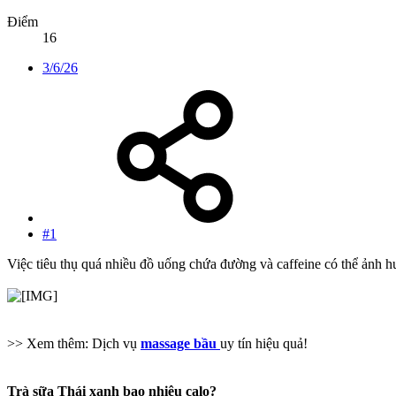
Điểm
16
3/6/26
#1
Việc tiêu thụ quá nhiều đồ uống chứa đường và caffeine có thể ảnh h
>> Xem thêm: Dịch vụ
massage bầu
uy tín hiệu quả!
Trà sữa Thái xanh bao nhiêu calo?