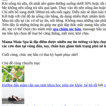
Khi uống trà sữa, tốt nhất nên giảm đường xuống dưới 30% hoặc tốt 
Mẹ không nên uống trà sữa quá lạnh. Thay vào đó nên uống ấm hoặc
Chỉ nên bổ sung dưới 500ml trà sữa mỗi ngày. Điều này sẽ đảm bảo 
Kết hợp với chế độ ăn uống cân bằng, đa dạng nhiều thực phẩm lành
Mua trà sữa tại các cơ sở uy tín, nổi tiếng. Không mua những sản phẩm
Trên đây là những thông tin giúp mẹ giải đáp thắc mắc mang bầu uốn
đó, mẹ có thể chọn cho mình một
spa chăm sóc bầu
, massage bầu u
mẹ bầu lựa chọn để loại bỏ căng thẳng, mệt mỏi, khó chịu.
Mama Maia Spa là địa điểm được nhiều mẹ tin tưởng và lựa chọn
các cơn đau tại vùng đầu, tay, chân hay giảm tình trạng phù nề 
Cuối cùng, chúc mẹ bầu có thai kỳ hạnh phục nhé!
Chủ đề cùng chuyên mục
Hướng dẫn giảm cân sau sinh khoa học giúp mẹ khỏe, bé bú tốt
bởi
c