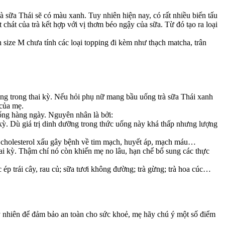
à sữa Thái sẽ có màu xanh. Tuy nhiên hiện nay, có rất nhiều biến tấu
chát của trà kết hợp với vị thơm béo ngậy của sữa. Từ đó tạo ra loại
size M chưa tính các loại topping đi kèm như thạch matcha, trân
ng trong thai kỳ. Nếu hỏi phụ nữ mang bầu uống trà sữa Thái xanh
 của mẹ.
ống hàng ngày. Nguyên nhân là bởi:
 kỳ. Dù giá trị dinh dưỡng trong thức uống này khá thấp nhưng lượng
g cholesterol xấu gây bệnh về tim mạch, huyết áp, mạch máu…
hai kỳ. Thậm chí nó còn khiến mẹ no lâu, hạn chế bổ sung các thực
ép trái cây, rau củ; sữa tươi không đường; trà gừng; trà hoa cúc…
y nhiên để đảm bảo an toàn cho sức khoẻ, mẹ hãy chú ý một số điểm