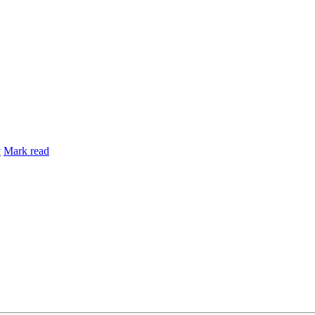
y
Mark read