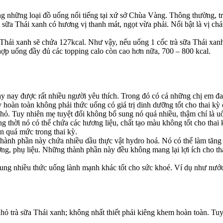
ng những loại đồ uống nổi tiếng tại xứ sở Chùa Vàng. Thông thường, tr
ữa Thái xanh có hương vị thanh mát, ngọt vừa phải. Nổi bật là vị chát 
hái xanh sẽ chứa 127kcal. Như vậy, nếu uống 1 cốc trà sữa Thái xanh 
hợp uống đầy đủ các topping calo còn cao hơn nữa, 700 – 800 kcal.
y nay được rất nhiều người yêu thích. Trong đó có cả những chị em đa
 hoàn toàn không phải thức uống có giá trị dinh dưỡng tốt cho thai kỳ
hỏ. Tuy nhiên mẹ tuyệt đối không bổ sung nó quá nhiều, thậm chí là u
ng thời nó có thể chứa các hương liệu, chất tạo màu không tốt cho thai
ân quá mức trong thai kỳ.
Thành phần này chứa nhiều dầu thực vật hydro hoá. Nó có thể làm tăn
ường, phụ liệu. Những thành phần này đều không mang lại lợi ích cho t
 sung nhiều thức uống lành mạnh khác tốt cho sức khoẻ. Ví dụ như nước 
hỏ trà sữa Thái xanh; không nhất thiết phải kiêng khem hoàn toàn. Tu