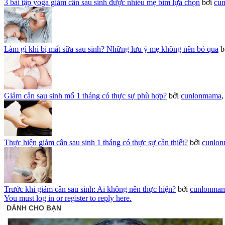
3 bài tập yoga giảm cân sau sinh được nhiều mẹ bỉm lựa chọn
bởi
cu
Làm gì khi bị mất sữa sau sinh? Những lưu ý mẹ không nên bỏ qua
b
Giảm cân sau sinh mổ 1 tháng có thực sự phù hợp?
bởi
cunlonmama
Thực hiện giảm cân sau sinh 1 tháng có thực sự cần thiết?
bởi
cunlo
Trước khi giảm cân sau sinh: Ai không nên thực hiện?
bởi
cunlonma
You must log in or register to reply here.