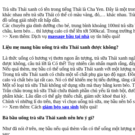
Trà sữa Thái xanh có tên trong tiếng Thái là Cha Yen. Đây là một tro
khác nhau nên trà sữa Thái có thể có màu vàng, đỏ,… khác nhau. Trà s
đồ uống giải nhiệt rất hấp dẫn.
Các chuyên gia dinh dưỡng cho bé, trung bình khoảng 100ml trà sữa T
châu, kem béo… thì lượng calo có thể lên tới 500kcal. Trong trường 
>> Xem thêm: Dịch vụ
massage bầu tại nhà
uy tín hiệu quả!
Liệu mẹ mang bầu uống trà sữa Thái xanh được không?
Là thức uống có hương vị thơm ngon ấn tượng, trà sữa Thái xanh ngà
được không, câu trả lời là Có thể! Tuy nhiên cần nhấn mạnh rằng, đây
Nếu quá thèm, mẹ bầu có thể uống trà sữa Thái xanh với một lượng n
Trong trà sữa Thái xanh có chứa một số chất phụ gia tạo độ ngọt. Đồ
calo và chất béo lại rất cao. Nó có thể khiến mẹ bị tiểu đường, tăng c
Một số loại trà sữa Thái không sử dụng sữa mà thay bằng kem béo. 
Trân châu trong trà sữa Thái chứa thành phần chủ yếu là tinh bột, đ
phẩm khác. Lâu dần có thể gây thiếu chất, giảm sức khoẻ thai kỳ.
Chính vì những lí do trên, thay vì chọn uống trà sữa, mẹ bầu nên bổ
>> Xem thêm: Cách
giảm béo sau sinh
hiệu quả!
Bà bầu uống trà sữa Thái xanh nên lưu ý gì?
Như đã nói ở trên, mẹ bầu nếu quá thèm vẫn có thể uống một lượng n
sau: