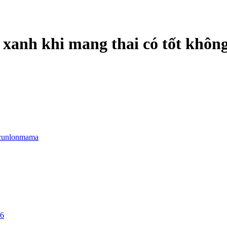
 xanh khi mang thai có tốt khôn
cunlonmama
26