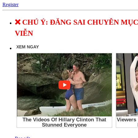
Register
❌ CHÚ Ý: ĐĂNG SAI CHUYÊN MỤC
VIỄN