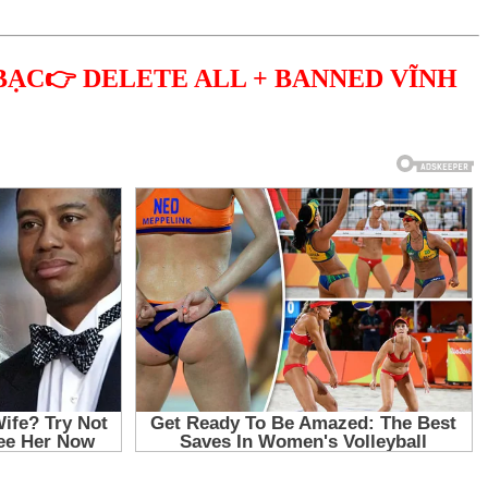
BẠC👉 DELETE ALL + BANNED VĨNH