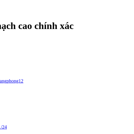
hạch cao chính xác
langphong12
1/24