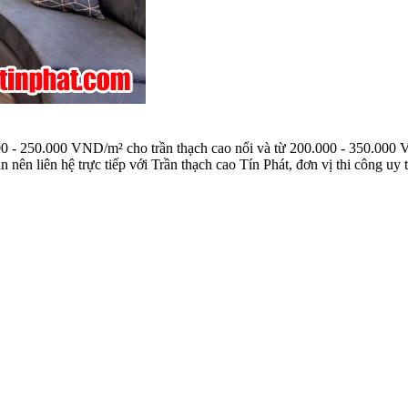
00 - 250.000 VND/m² cho trần thạch cao nổi và từ 200.000 - 350.000 V
n nên liên hệ trực tiếp với Trần thạch cao Tín Phát, đơn vị thi công uy