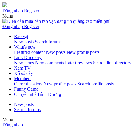
Đăng nhập
Register
Menu
Đăng nhập
Register
Rao vặt
New posts
Search forums
What's new
Featured content
New posts
New profile posts
Link Directory
New items
New comments
Latest reviews
Search link director
Xem TV
Xổ số đây
Members
Current visitors
New profile posts
Search profile posts
Funny Game
Chuyển nhà Bình Dương
New posts
Search forums
Menu
Đăng nhập