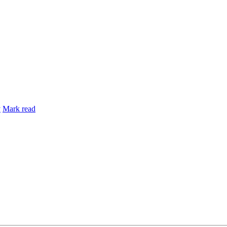
y
Mark read