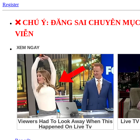
Register
❌ CHÚ Ý: ĐĂNG SAI CHUYÊN MỤC
VIỄN