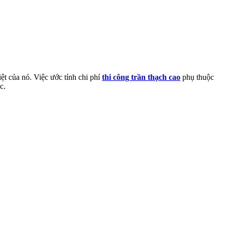
ệt của nó. Việc ước tính chi phí
thi công trần thạch cao
phụ thuộc
c.