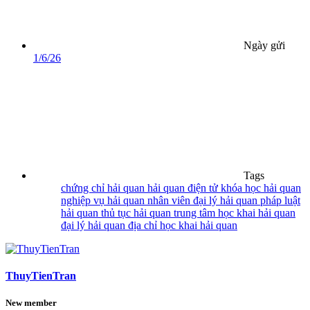
Ngày gửi
1/6/26
Tags
chứng chỉ hải quan
hải quan điện tử
khóa học hải quan
nghiệp vụ hải quan
nhân viên đại lý hải quan
pháp luật
hải quan
thủ tục hải quan
trung tâm học khai hải quan
đại lý hải quan
địa chỉ học khai hải quan
ThuyTienTran
New member