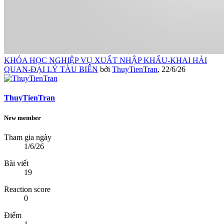
KHÓA HỌC NGHIỆP VỤ XUẤT NHẬP KHẨU-KHAI HẢI
QUAN-ĐẠI LÝ TÀU BIỂN
bởi
ThuyTienTran
,
22/6/26
ThuyTienTran
New member
Tham gia ngày
1/6/26
Bài viết
19
Reaction score
0
Điểm