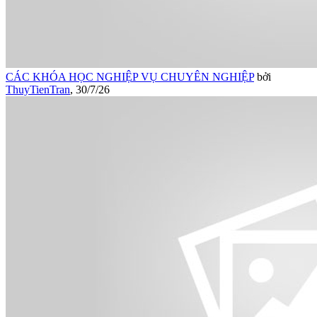
CÁC KHÓA HỌC NGHIỆP VỤ CHUYÊN NGHIỆP
bởi
ThuyTienTran
,
30/7/26