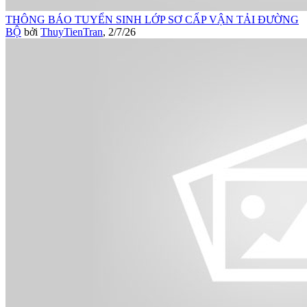
THÔNG BÁO TUYỂN SINH LỚP SƠ CẤP VẬN TẢI ĐƯỜNG
BỘ
bởi
ThuyTienTran
,
2/7/26