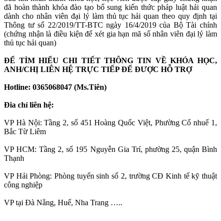
đã hoàn thành khóa đào tạo bổ sung kiến thức pháp luật hải quan
dành cho nhân viên đại lý làm thủ tục hải quan theo quy định tại
Thông tư số 22/2019/TT-BTC ngày 16/4/2019 của Bộ Tài chính
(chứng nhận là điều kiện để xét gia hạn mã số nhân viên đại lý làm
thủ tục hải quan)
ĐỂ TÌM HIỂU CHI TIẾT THÔNG TIN VỀ KHÓA HỌC,
ANH/CHỊ LIÊN HỆ TRỰC TIẾP ĐỂ ĐƯỢC HỖ TRỢ
Hotline: 0365068047 (Ms.Tiên)
Đia chỉ liên hệ:
VP Hà Nội: Tầng 2, số 451 Hoàng Quốc Việt, Phường Cổ nhuế 1,
Bắc Từ Liêm
VP HCM: Tầng 2, số 195 Nguyễn Gia Trí, phường 25, quận Bình
Thạnh
VP Hải Phòng: Phòng tuyển sinh số 2, trường CĐ Kinh tế kỹ thuật
công nghiệp
VP tại Đà Nẵng, Huế, Nha Trang …..