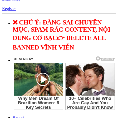
Register
❌ CHÚ Ý: ĐĂNG SAI CHUYÊN
MỤC, SPAM RÁC CONTENT, NỘI
DUNG CỜ BẠC👉 DELETE ALL +
BANNED VĨNH VIỄN
Rao vặt