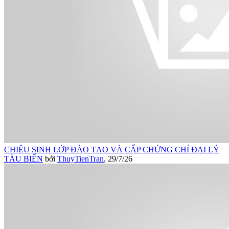
CHIÊU SINH LỚP ĐÀO TẠO VÀ CẤP CHỨNG CHỈ ĐẠI LÝ
TÀU BIỂN
bởi
ThuyTienTran
,
29/7/26