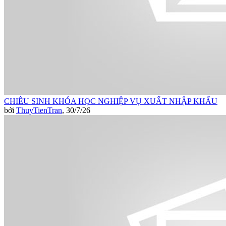
CHIÊU SINH KHÓA HỌC NGHIỆP VỤ XUẤT NHẬP KHẨU
bởi
ThuyTienTran
,
30/7/26