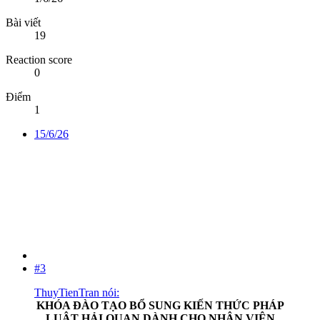
Bài viết
19
Reaction score
0
Điểm
1
15/6/26
#3
ThuyTienTran nói:
KHÓA ĐÀO TẠO BỔ SUNG KIẾN THỨC PHÁP
LUẬT HẢI QUAN DÀNH CHO NHÂN VIÊN