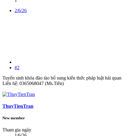
1
2/6/26
#2
Tuyển sinh khóa đào tào bổ sung kiến thức pháp luật hải quan
Liên hệ: 0365068047 (Ms.Tiên)
ThuyTienTran
New member
Tham gia ngày
1/6/26