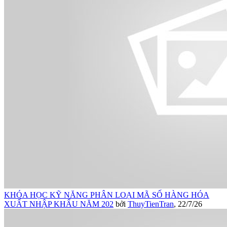
KHÓA HỌC KỸ NĂNG PHÂN LOẠI MÃ SỐ HÀNG HÓA
XUẤT NHẬP KHẨU NĂM 202
bởi
ThuyTienTran
,
22/7/26