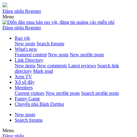
Đăng nhập
Register
Menu
Đăng nhập
Register
Rao vặt
New posts
Search forums
What's new
Featured content
New posts
New profile posts
Link Directory
New items
New comments
Latest reviews
Search link
directory
Mark read
Xem TV
Xổ số đây
Members
Current visitors
New profile posts
Search profile posts
Funny Game
Chuyển nhà Bình Dương
New posts
Search forums
Menu
Đăng nhập