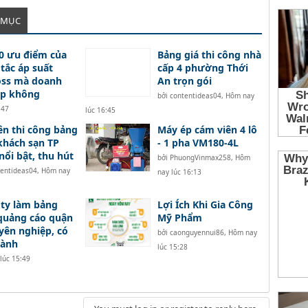
 MỤC
0 ưu điểm của
Bảng giá thi công nhà
tắc áp suất
cấp 4 phường Thới
oss mà doanh
An trọn gói
ệp không
bởi
contentideas04
,
Hôm nay
:47
lúc 16:45
n thi công bảng
Máy ép cám viên 4 lô
khách sạn TP
- 1 pha VM180-4L
ổi bật, thu hút
bởi
PhuongVinmax258
,
Hôm
tentideas04
,
Hôm nay
nay lúc 16:13
ty làm bảng
Lợi Ích Khi Gia Công
quảng cáo quận
Mỹ Phẩm
yên nghiệp, có
bởi
caonguyennui86
,
Hôm nay
hành
lúc 15:28
lúc 15:49