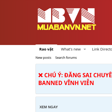
Rao vặt
What's new
Link Direct
New posts
Search forums
❌ CHÚ Ý: ĐĂNG SAI CHUY
BANNED VĨNH VIỄN