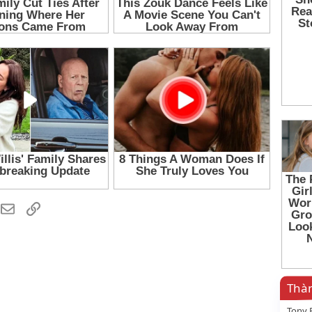
hatsApp
Email
Link
Thàn
Tony 