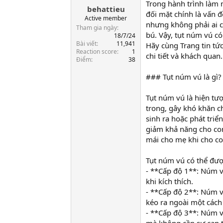
Trong hành trình làm
behattieu
a
đối mặt chính là vấn đ
r
Active member
nhưng không phải ai c
t
Tham gia ngày
bú. Vậy, tụt núm vú c
e
18/7/24
Bài viết
11,941
r
Hãy cùng Trang tin tứ
Reaction score
1
chi tiết và khách quan.
Điểm
38
### Tụt núm vú là gì?
Tụt núm vú là hiện tư
trong, gây khó khăn ch
sinh ra hoặc phát triể
giảm khả năng cho co
mái cho mẹ khi cho co
Tụt núm vú có thể đượ
- **Cấp độ 1**: Núm v
khi kích thích.
- **Cấp độ 2**: Núm v
kéo ra ngoài một cách
- **Cấp độ 3**: Núm v