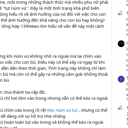
c
 mẹ, một trong những thách thức mà nhiều phụ nữ phải
t
ề "tụt núm vú". Đây là một tình trạng khá phổ biến
ũng hiểu rõ về ảnh hưởng của nó đối với việc cho con
ó thể ảnh hưởng đến khả năng cho con bú hay không?
c tổng hợp 139News tìm hiểu về vấn đề này một cách
t
ợng khi núm vú không nhô ra ngoài mà lại chìm vào
o việc cho con bú. Điều này có thể xảy ra ngay từ khi
o
n dần dần theo thời gian. Tình trạng này không chỉ làm
n bú mà còn có thể gây ra những cảm giác không thoải
n bú.
c chia thành ba cấp độ:
ú chỉ hơi lõm vào trong nhưng vẫn có thể kéo ra ngoài
T
ú chìm vào trong rõ rệt
Kéo núm vú tụt
, nhưng có thể
 dễ dàng với sự hỗ trợ nhẹ nhàng.
T
ú hoàn toàn tụt vào trong và không thể kéo ra ngoài
T