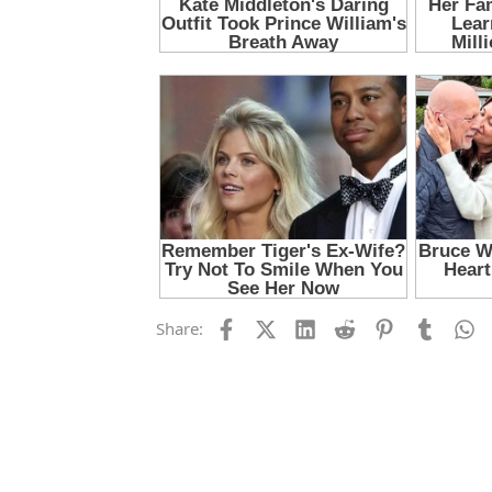
Facebook
X (Twitter)
LinkedIn
Reddit
Pinterest
Tumblr
W
Share: