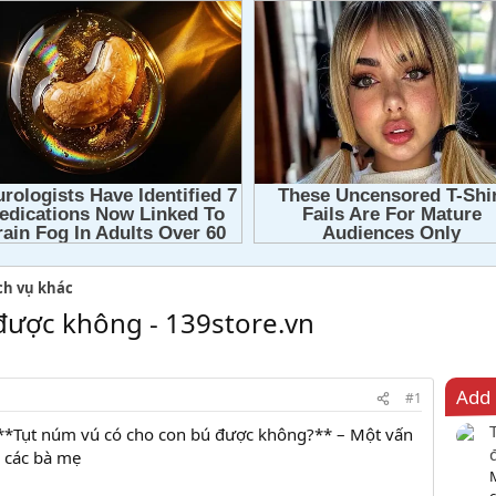
ch vụ khác
được không - 139store.vn
Add 
#1
*Tụt núm vú có cho con bú được không?** – Một vấn
 các bà mẹ