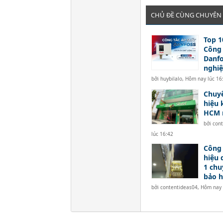
CHỦ ĐỀ CÙNG CHUYÊN
Top 1
Công 
Danf
nghi
bởi
huybilalo
,
Hôm nay lúc 16
Chuyê
hiệu 
HCM n
bởi
con
lúc 16:42
Công 
hiệu 
1 chu
bảo 
bởi
contentideas04
,
Hôm nay 