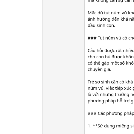
mà không cần sự can t
Mặc dù tụt núm vú khô
ảnh hưởng đến khả năn
đầu sinh con.
### Tụt núm vú có ch
Câu hỏi được rất nhiều 
cho con bú được không?
có thể gặp một số khó 
chuyên gia.
Trẻ sơ sinh cần có khả
núm vú, việc tiếp xúc
là với những trường h
phương pháp hỗ trợ gi
### Các phương pháp 
1. **Sử dụng miếng si