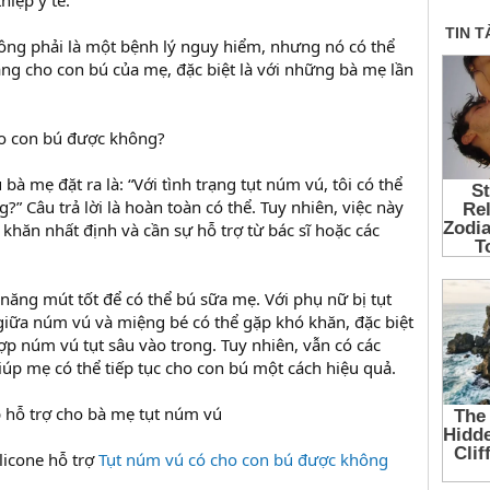
hiệp y tế.
ng phải là một bệnh lý nguy hiểm, nhưng nó có thể
g cho con bú của mẹ, đặc biệt là với những bà mẹ lần
o con bú được không?
bà mẹ đặt ra là: “Với tình trạng tụt núm vú, tôi có thể
” Câu trả lời là hoàn toàn có thể. Tuy nhiên, việc này
khăn nhất định và cần sự hỗ trợ từ bác sĩ hoặc các
 năng mút tốt để có thể bú sữa mẹ. Với phụ nữ bị tụt
 giữa núm vú và miệng bé có thể gặp khó khăn, đặc biệt
ợp núm vú tụt sâu vào trong. Tuy nhiên, vẫn có các
úp mẹ có thể tiếp tục cho con bú một cách hiệu quả.
hỗ trợ cho bà mẹ tụt núm vú
licone hỗ trợ
Tụt núm vú có cho con bú được không