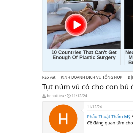
Rao vặt
KINH DOANH DỊCH VỤ TỔNG HỢP
Dị
Tụt núm vú có cho con bú 
T
N
behattieu
11/12/24
h
g
r
à
11/12/24
e
y
Phẫu Thuật Thẩm Mỹ
*
a
g
d
ử
đề đáng quan tâm cho
s
i
t