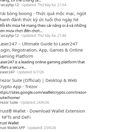
hang, cơ thể chúng ta...
raicayhp-12
Updated:
Thứ bảy lúc 21:54
Trái bòng boong - Thức quà mộc mạc, ngọt
thanh đánh thức ký ức tuổi thơ ngày hè
Mỗi khi mùa hè mang theo cái nắng oi ả và những
cơn mưa chợt đến chợt...
raicayhp-12
Updated:
Thứ bảy lúc 21:46
Laser247 – Ultimate Guide to Laser247
Login, Registration, App, Games & Online
Gaming Platform
Laser247 is a leading online gaming platform that
ffers a secure...
laseer247
Updated:
6/7/26
Trezor Suite (Official) | Desktop & Web
Crypto App - Trezor
https://sites.google.com/wallletcrypto.com/trezor-
suite/home/
rezor Suite
Updated:
24/6/26
Trust® Wallet - Download Wallet Extension
| NFTs and DeFi
rust Wallet
rust Wallet APP
Updated:
23/6/26