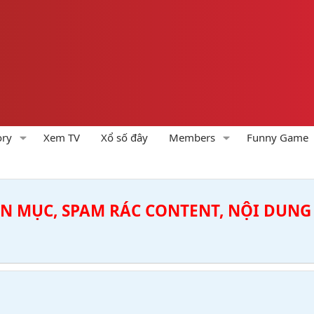
ory
Xem TV
Xổ số đây
Members
Funny Game
ÊN MỤC, SPAM RÁC CONTENT, NỘI DUNG 