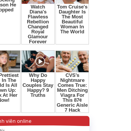
h viên online
Bùi