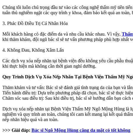
Chúng tôi luôn chú trọng đầu tư vào các công nghệ thẩm mỹ tiên tiến 
tuân thủ nghiêm ngặt các quy trình y khoa, đảm bảo kết quả an toàn, 
3. Phác Đồ Điều Trị Cá Nhân Hóa
Mỗi khách hàng có đặc điểm da và nhu cầu khác nhau. Vì vậy,
Thẩm
khi thăm khám, đội ngũ bác sĩ sẽ tư vấn phương pháp phù hợp nhất vớ
4. Không Đau, Không Xâm Lấn
Các dịch vụ xóa nếp nhăn tại bệnh viện đều không yêu cầu phẫu thuậ
khi thực hiện mà không cần thời gian nghỉ dưỡng.
Quy Trình Dịch Vụ Xóa Nếp Nhăn Tại Bệnh Viện Thẩm Mỹ N
Thăm khám và tư vấn: Bác sĩ sẽ đánh giá tình trạng da của bạn và 
Tiến hành điều trị: Dựa trên phương pháp đã chọn, bác sĩ sẽ thực hiện
Chăm sóc sau điều trị: Sau khi điều trị, bác sĩ sẽ hướng dẫn bạn cách
Dịch vụ xóa nếp nhăn tại Bệnh Viện Thẩm Mỹ Ngô Mộng Hùng là lựa ch
nghiệm và quy trình an toàn, chúng tôi cam kết mang lại kết quả th
nếp nhăn hiệu quả và an toàn.
>>> Giải đáp:
Bác sĩ Ngô Mộng Hùng căng da mặt có tốt không