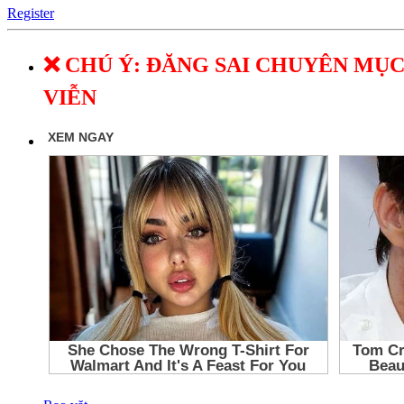
Register
❌ CHÚ Ý: ĐĂNG SAI CHUYÊN MỤC
VIỄN