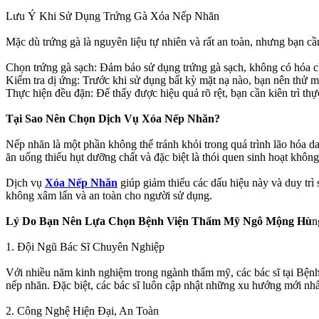
Lưu Ý Khi Sử Dụng Trứng Gà Xóa Nếp Nhăn
Mặc dù trứng gà là nguyên liệu tự nhiên và rất an toàn, nhưng bạn cầ
Chọn trứng gà sạch: Đảm bảo sử dụng trứng gà sạch, không có hóa chất
Kiểm tra dị ứng: Trước khi sử dụng bất kỳ mặt nạ nào, bạn nên thử m
Thực hiện đều đặn: Để thấy được hiệu quả rõ rệt, bạn cần kiên trì thự
Tại Sao Nên Chọn Dịch Vụ Xóa Nếp Nhăn?
Nếp nhăn là một phần không thể tránh khỏi trong quá trình lão hóa d
ăn uống thiếu hụt dưỡng chất và đặc biệt là thói quen sinh hoạt khôn
Dịch vụ
Xóa Nếp Nhăn
giúp giảm thiểu các dấu hiệu này và duy trì
không xâm lấn và an toàn cho người sử dụng.
Lý Do Bạn Nên Lựa Chọn Bệnh Viện Thẩm Mỹ Ngô Mộng Hù
n
1. Đội Ngũ Bác Sĩ Chuyên Nghiệp
Với nhiều năm kinh nghiệm trong ngành thẩm mỹ, các bác sĩ tại Bệ
nếp nhăn. Đặc biệt, các bác sĩ luôn cập nhật những xu hướng mới nh
2. Công Nghệ Hiện Đại, An Toàn