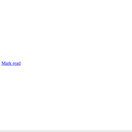
y
Mark read