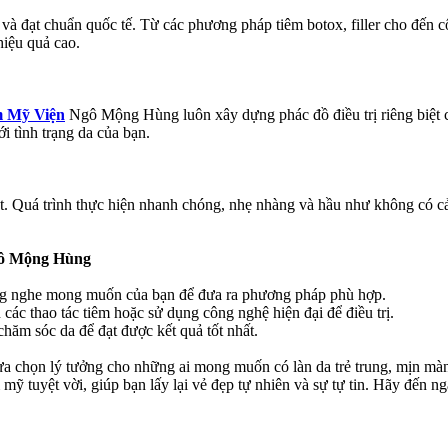
và đạt chuẩn quốc tế. Từ các phương pháp tiêm botox, filler cho đến cô
hiệu quả cao.
 Mỹ Viện
Ngô Mộng Hùng luôn xây dựng phác đồ điều trị riêng biệt ch
i tình trạng da của bạn.
t. Quá trình thực hiện nhanh chóng, nhẹ nhàng và hầu như không có cả
gô Mộng Hùng
lắng nghe mong muốn của bạn để đưa ra phương pháp phù hợp.
 các thao tác tiêm hoặc sử dụng công nghệ hiện đại để điều trị.
 chăm sóc da để đạt được kết quả tốt nhất.
ọn lý tưởng cho những ai mong muốn có làn da trẻ trung, mịn màng, k
ẩm mỹ tuyệt vời, giúp bạn lấy lại vẻ đẹp tự nhiên và sự tự tin. Hãy 