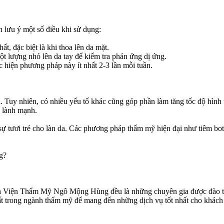
n lưu ý một số điều khi sử dụng:
, đặc biệt là khi thoa lên da mặt.
ột lượng nhỏ lên da tay để kiểm tra phản ứng dị ứng.
c hiện phương pháp này ít nhất 2-3 lần mỗi tuần.
a. Tuy nhiên, có nhiều yếu tố khác cũng góp phần làm tăng tốc độ hình
g lành mạnh.
 sự tươi trẻ cho làn da. Các phương pháp thẩm mỹ hiện đại như tiêm bot
g?
nh Viện Thẩm Mỹ Ngô Mộng Hùng đều là những chuyên gia được đào tạ
ất trong ngành thẩm mỹ để mang đến những dịch vụ tốt nhất cho khách