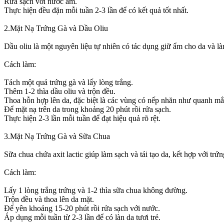
Rửa sạch với nước ấm.
Thực hiện đều đặn mỗi tuần 2-3 lần để có kết quả tốt nhất.
2.Mặt Nạ Trứng Gà và Dầu Oliu
Dầu oliu là một nguyên liệu tự nhiên có tác dụng giữ ẩm cho da và l
Cách làm:
Tách một quả trứng gà và lấy lòng trắng.
Thêm 1-2 thìa dầu oliu và trộn đều.
Thoa hỗn hợp lên da, đặc biệt là các vùng có nếp nhăn như quanh mắ
Để mặt nạ trên da trong khoảng 20 phút rồi rửa sạch.
Thực hiện 2-3 lần mỗi tuần để đạt hiệu quả rõ rệt.
3.Mặt Nạ Trứng Gà và Sữa Chua
Sữa chua chứa axit lactic giúp làm sạch và tái tạo da, kết hợp với tr
Cách làm:
Lấy 1 lòng trắng trứng và 1-2 thìa sữa chua không đường.
Trộn đều và thoa lên da mặt.
Để yên khoảng 15-20 phút rồi rửa sạch với nước.
Áp dụng mỗi tuần từ 2-3 lần để có làn da tươi trẻ.