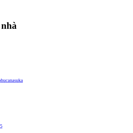
 nhà
phucanasuka
25