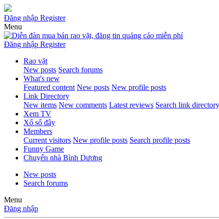
Đăng nhập
Register
Menu
Đăng nhập
Register
Rao vặt
New posts
Search forums
What's new
Featured content
New posts
New profile posts
Link Directory
New items
New comments
Latest reviews
Search link director
Xem TV
Xổ số đây
Members
Current visitors
New profile posts
Search profile posts
Funny Game
Chuyển nhà Bình Dương
New posts
Search forums
Menu
Đăng nhập