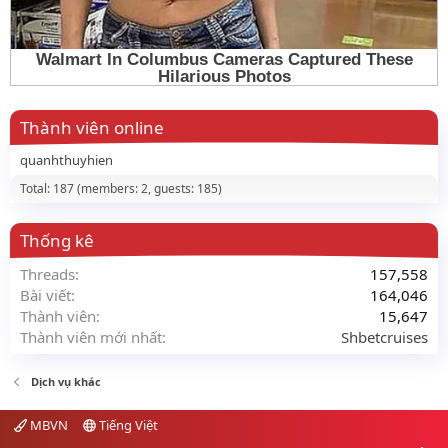
Thành viên online
quanhthuyhien
Total: 187 (members: 2, guests: 185)
Thống kê
Threads
157,558
Bài viết
164,046
Thành viên
15,647
Thành viên mới nhất
Shbetcruises
Dịch vụ khác
MBVN
Tiếng Việt