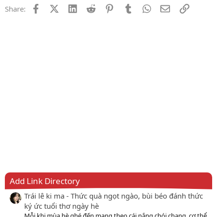
Facebook
X (Twitter)
LinkedIn
Reddit
Pinterest
Tumblr
WhatsApp
Email
Link
Share:
Add Link Directory
Trái lê ki ma - Thức quà ngọt ngào, bùi béo đánh thức
ký ức tuổi thơ ngày hè
Mỗi khi mùa hè ghé đến mang theo cái nắng chói chang, cơ thể