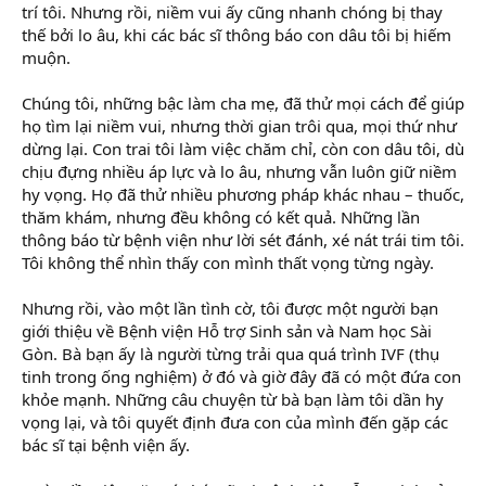
trí tôi. Nhưng rồi, niềm vui ấy cũng nhanh chóng bị thay
thế bởi lo âu, khi các bác sĩ thông báo con dâu tôi bị hiếm
muộn.
Chúng tôi, những bậc làm cha mẹ, đã thử mọi cách để giúp
họ tìm lại niềm vui, nhưng thời gian trôi qua, mọi thứ như
dừng lại. Con trai tôi làm việc chăm chỉ, còn con dâu tôi, dù
chịu đựng nhiều áp lực và lo âu, nhưng vẫn luôn giữ niềm
hy vọng. Họ đã thử nhiều phương pháp khác nhau – thuốc,
thăm khám, nhưng đều không có kết quả. Những lần
thông báo từ bệnh viện như lời sét đánh, xé nát trái tim tôi.
Tôi không thể nhìn thấy con mình thất vọng từng ngày.
Nhưng rồi, vào một lần tình cờ, tôi được một người bạn
giới thiệu về Bệnh viện Hỗ trợ Sinh sản và Nam học Sài
Gòn. Bà bạn ấy là người từng trải qua quá trình IVF (thụ
tinh trong ống nghiệm) ở đó và giờ đây đã có một đứa con
khỏe mạnh. Những câu chuyện từ bà bạn làm tôi dần hy
vọng lại, và tôi quyết định đưa con của mình đến gặp các
bác sĩ tại bệnh viện ấy.