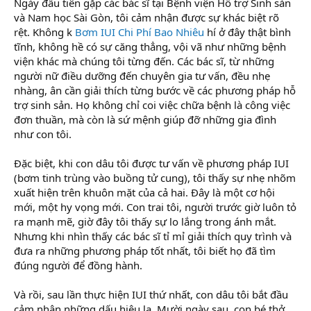
Ngày đầu tiên gặp các bác sĩ tại Bệnh viện Hỗ trợ Sinh sản
và Nam học Sài Gòn, tôi cảm nhận được sự khác biệt rõ
rệt. Không k
Bơm IUI Chi Phí Bao Nhiêu
hí ở đây thật bình
tĩnh, không hề có sự căng thẳng, vội vã như những bệnh
viện khác mà chúng tôi từng đến. Các bác sĩ, từ những
người nữ điều dưỡng đến chuyên gia tư vấn, đều nhẹ
nhàng, ân cần giải thích từng bước về các phương pháp hỗ
trợ sinh sản. Họ không chỉ coi việc chữa bệnh là công việc
đơn thuần, mà còn là sứ mệnh giúp đỡ những gia đình
như con tôi.
Đặc biệt, khi con dâu tôi được tư vấn về phương pháp IUI
(bơm tinh trùng vào buồng tử cung), tôi thấy sự nhẹ nhõm
xuất hiện trên khuôn mặt của cả hai. Đây là một cơ hội
mới, một hy vọng mới. Con trai tôi, người trước giờ luôn tỏ
ra mạnh mẽ, giờ đây tôi thấy sự lo lắng trong ánh mắt.
Nhưng khi nhìn thấy các bác sĩ tỉ mỉ giải thích quy trình và
đưa ra những phương pháp tốt nhất, tôi biết họ đã tìm
đúng người để đồng hành.
Và rồi, sau lần thực hiện IUI thứ nhất, con dâu tôi bắt đầu
cảm nhận những dấu hiệu lạ. Mười ngày sau, con bé thở