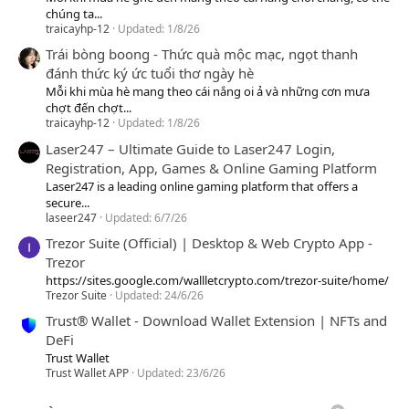
chúng ta...
traicayhp-12
Updated:
1/8/26
Trái bòng boong - Thức quà mộc mạc, ngọt thanh
đánh thức ký ức tuổi thơ ngày hè
Mỗi khi mùa hè mang theo cái nắng oi ả và những cơn mưa
chợt đến chợt...
traicayhp-12
Updated:
1/8/26
Laser247 – Ultimate Guide to Laser247 Login,
Registration, App, Games & Online Gaming Platform
Laser247 is a leading online gaming platform that offers a
secure...
laseer247
Updated:
6/7/26
Trezor Suite (Official) | Desktop & Web Crypto App -
Trezor
https://sites.google.com/wallletcrypto.com/trezor-suite/home/
Trezor Suite
Updated:
24/6/26
Trust® Wallet - Download Wallet Extension | NFTs and
DeFi
Trust Wallet
Trust Wallet APP
Updated:
23/6/26