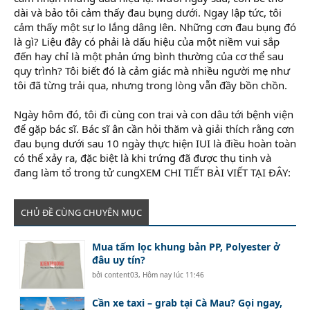
dài và bảo tôi cảm thấy đau bụng dưới. Ngay lập tức, tôi
cảm thấy một sự lo lắng dâng lên. Những cơn đau bụng đó
là gì? Liệu đây có phải là dấu hiệu của một niềm vui sắp
đến hay chỉ là một phản ứng bình thường của cơ thể sau
quy trình? Tôi biết đó là cảm giác mà nhiều người mẹ như
tôi đã từng trải qua, nhưng trong lòng vẫn đầy bồn chồn.
Ngày hôm đó, tôi đi cùng con trai và con dâu tới bệnh viện
để gặp bác sĩ. Bác sĩ ân cần hỏi thăm và giải thích rằng cơn
đau bụng dưới sau 10 ngày thực hiện IUI là điều hoàn toàn
có thể xảy ra, đặc biệt là khi trứng đã được thụ tinh và
đang làm tổ trong tử cungXEM CHI TIẾT BÀI VIẾT TẠI ĐÂY:
CHỦ ĐỀ CÙNG CHUYÊN MỤC
Mua tấm lọc khung bản PP, Polyester ở
đâu uy tín?
bởi
content03
,
Hôm nay lúc 11:46
Cần xe taxi – grab tại Cà Mau? Gọi ngay,