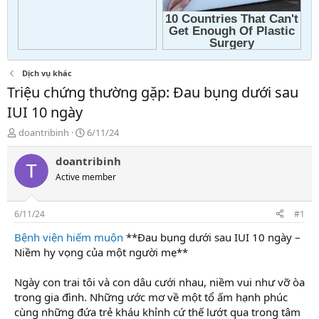
Dịch vụ khác
Triệu chứng thường gặp: Đau bụng dưới sau
IUI 10 ngày
T
N
doantribinh
6/11/24
h
g
r
à
doantribinh
e
y
Active member
a
g
d
ử
s
i
6/11/24
#1
t
a
Bệnh viện hiếm muộn
**Đau bụng dưới sau IUI 10 ngày –
r
Niềm hy vọng của một người mẹ**
t
e
Ngày con trai tôi và con dâu cưới nhau, niềm vui như vỡ òa
r
trong gia đình. Những ước mơ về một tổ ấm hạnh phúc
cùng những đứa trẻ kháu khỉnh cứ thế lướt qua trong tâm