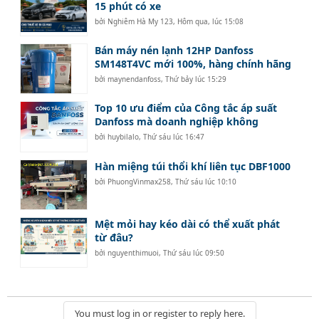
15 phút có xe
bởi
Nghiêm Hà My 123
,
Hôm qua, lúc 15:08
Bán máy nén lạnh 12HP Danfoss
SM148T4VC mới 100%, hàng chính hãng
bởi
maynendanfoss
,
Thứ bảy lúc 15:29
Top 10 ưu điểm của Công tắc áp suất
Danfoss mà doanh nghiệp không
bởi
huybilalo
,
Thứ sáu lúc 16:47
Hàn miệng túi thổi khí liên tục DBF1000
bởi
PhuongVinmax258
,
Thứ sáu lúc 10:10
Mệt mỏi hay kéo dài có thể xuất phát
từ đâu?
bởi
nguyenthimuoi
,
Thứ sáu lúc 09:50
You must log in or register to reply here.