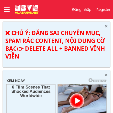
Đăng nhập
Register
❌ CHÚ Ý: ĐĂNG SAI CHUYÊN MỤC,
SPAM RÁC CONTENT, NỘI DUNG CỜ
BẠC👉 DELETE ALL + BANNED VĨNH
VIỄN