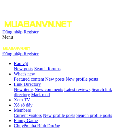
Đăng nhập
Register
Menu
Đăng nhập
Register
Rao vặt
New posts
Search forums
What's new
Featured content
New posts
New profile posts
Link Directory
New items
New comments
Latest reviews
Search link
directory
Mark read
Xem TV
Xổ số đây
Members
Current visitors
New profile posts
Search profile posts
Funny Game
Chuyển nhà Bình Dương