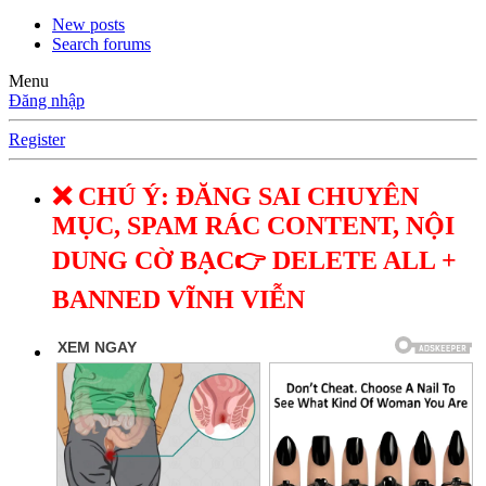
New posts
Search forums
Menu
Đăng nhập
Register
❌ CHÚ Ý: ĐĂNG SAI CHUYÊN
MỤC, SPAM RÁC CONTENT, NỘI
DUNG CỜ BẠC👉 DELETE ALL +
BANNED VĨNH VIỄN