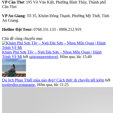
VP Cần Thơ
: 195 Võ Văn Kiệt, Phường Bình Thủy, Thành phố
Cần Thơ.
VP An Giang
: Tổ 35, Khóm Đông Thạnh, Phường Mỹ Thới, Tỉnh
An Giang.
Hotline Đặt Tour:
0768.331.133 - 0906.212.919
Chủ đề cùng chuyên mục
Khám Phá Sơn Tây – Ngũ Đài Sơn – Nhạn Môn Quan | Hành
Trình Về Mi
bởi
saigonqueentravel
,
Hôm qua, lúc 15:49
Du lịch Phan Thiết mùa nào đẹp? Cách thức di chuyển tiết kiệm
bởi
tootiredtocreataname
,
Hôm qua, lúc 11:25