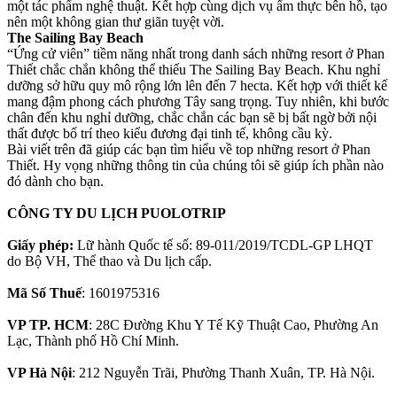
một tác phẩm nghệ thuật. Kết hợp cùng dịch vụ ẩm thực bên hồ, tạo
nên một không gian thư giãn tuyệt vời.
The Sailing Bay Beach
“Ứng cử viên” tiềm năng nhất trong danh sách những resort ở Phan
Thiết chắc chắn không thể thiếu The Sailing Bay Beach. Khu nghỉ
dưỡng sở hữu quy mô rộng lớn lên đến 7 hecta. Kết hợp với thiết kế
mang đậm phong cách phương Tây sang trọng. Tuy nhiên, khi bước
chân đến khu nghỉ dưỡng, chắc chắn các bạn sẽ bị bất ngờ bởi nội
thất được bố trí theo kiểu đương đại tinh tế, không cầu kỳ.
Bài viết trên đã giúp các bạn tìm hiểu về top những resort ở Phan
Thiết. Hy vọng những thông tin của chúng tôi sẽ giúp ích phần nào
đó dành cho bạn.
CÔNG TY DU LỊCH PUOLOTRIP
Giấy phép:
Lữ hành Quốc tế số: 89-011/2019/TCDL-GP LHQT
do Bộ VH, Thể thao và Du lịch cấp.
Mã Số Thuế
: 1601975316
VP TP. HCM
: 28C Đường Khu Y Tế Kỹ Thuật Cao, Phường An
Lạc, Thành phố Hồ Chí Minh.
VP Hà Nội
: 212 Nguyễn Trãi, Phường Thanh Xuân, TP. Hà Nội.