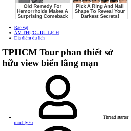
Rao vặt
ẨM THỰC - DU LỊCH
Địa điểm du lịch
TPHCM
Tour phan thiết sở
hữu view biển lãng mạn
Thread starter
mimhly76