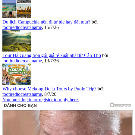
Du lịch Campuchia nên đi tự túc hay đặt tour?
bởi
tootiredtocreataname
,
15/7/26
Tour Hà Giang trọn gói giá rẻ xuất phát từ Cần Thơ
bởi
tootiredtocreataname
,
13/7/26
Why choose Mekong Delta Tours by Puolo Trip?
bởi
tootiredtocreataname
,
8/7/26
You must log in or register to reply here.