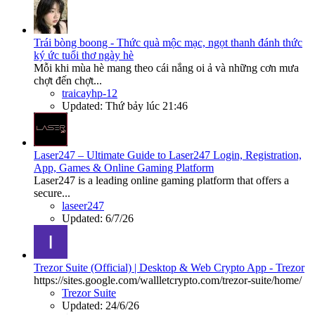
Trái bòng boong - Thức quà mộc mạc, ngọt thanh đánh thức
ký ức tuổi thơ ngày hè
Mỗi khi mùa hè mang theo cái nắng oi ả và những cơn mưa
chợt đến chợt...
traicayhp-12
Updated:
Thứ bảy lúc 21:46
Laser247 – Ultimate Guide to Laser247 Login, Registration,
App, Games & Online Gaming Platform
Laser247 is a leading online gaming platform that offers a
secure...
laseer247
Updated:
6/7/26
Trezor Suite (Official) | Desktop & Web Crypto App - Trezor
https://sites.google.com/wallletcrypto.com/trezor-suite/home/
Trezor Suite
Updated:
24/6/26