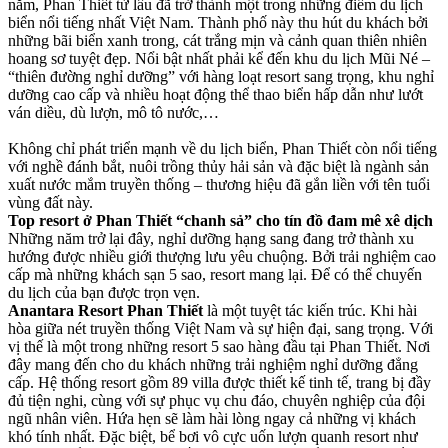
năm, Phan Thiết từ lâu đã trở thành một trong những điểm du lịch
biển nổi tiếng nhất Việt Nam. Thành phố này thu hút du khách bởi
những bãi biển xanh trong, cát trắng mịn và cảnh quan thiên nhiên
hoang sơ tuyệt đẹp. Nổi bật nhất phải kể đến khu du lịch Mũi Né –
“thiên đường nghỉ dưỡng” với hàng loạt resort sang trọng, khu nghỉ
dưỡng cao cấp và nhiều hoạt động thể thao biển hấp dẫn như lướt
ván diều, dù lượn, mô tô nước,…
Không chỉ phát triển mạnh về du lịch biển, Phan Thiết còn nổi tiếng
với nghề đánh bắt, nuôi trồng thủy hải sản và đặc biệt là ngành sản
xuất nước mắm truyền thống – thương hiệu đã gắn liền với tên tuổi
vùng đất này.
Top resort ở Phan Thiết “chanh sả” cho tín đồ đam mê xê dịch
Những năm trở lại đây, nghỉ dưỡng hạng sang đang trở thành xu
hướng được nhiều giới thượng lưu yêu chuộng. Bởi trải nghiệm cao
cấp mà những khách sạn 5 sao, resort mang lại. Để có thể chuyến
du lịch của bạn được trọn vẹn.
Anantara Resort Phan Thiết
là một tuyệt tác kiến trúc. Khi hài
hòa giữa nét truyền thống Việt Nam và sự hiện đại, sang trọng. Với
vị thế là một trong những resort 5 sao hàng đầu tại Phan Thiết. Nơi
đây mang đến cho du khách những trải nghiệm nghỉ dưỡng đẳng
cấp. Hệ thống resort gồm 89 villa được thiết kế tinh tế, trang bị đầy
đủ tiện nghi, cùng với sự phục vụ chu đáo, chuyên nghiệp của đội
ngũ nhân viên. Hứa hẹn sẽ làm hài lòng ngay cả những vị khách
khó tính nhất. Đặc biệt, bể bơi vô cực uốn lượn quanh resort như