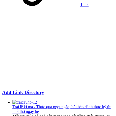
Link
Add Link Directory
Trái lê ki ma - Thức quà ngọt ngào, bùi béo đánh thức ký ức
tuổi thơ ngày hè