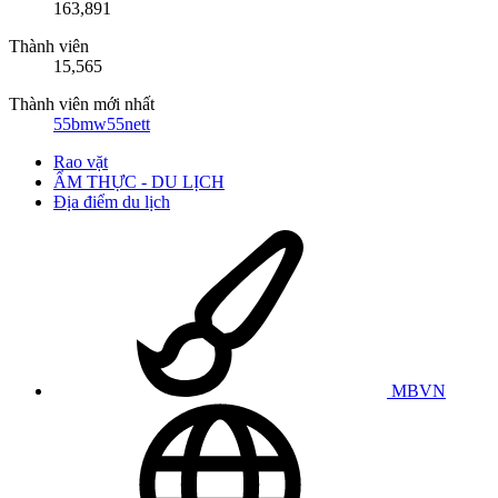
163,891
Thành viên
15,565
Thành viên mới nhất
55bmw55nett
Rao vặt
ẨM THỰC - DU LỊCH
Địa điểm du lịch
MBVN