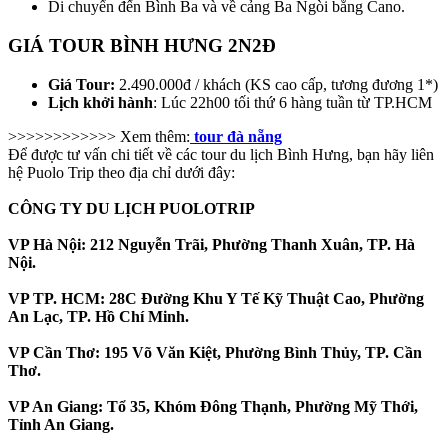
Di chuyển đến Bình Ba và về cảng Ba Ngòi bằng Cano.
GIÁ TOUR BÌNH HƯNG 2N2Đ
Giá Tour:
2.490.000đ / khách (KS cao cấp, tương đương 1*)
Lịch khởi hành
: Lúc 22h00 tối thứ 6 hàng tuần từ TP.HCM
>>>>>>>>>>>> Xem thêm:
tour đà nẵng
Để được tư vấn chi tiết về các tour du lịch Bình Hưng, bạn hãy liên
hệ Puolo Trip theo địa chỉ dưới đây:
CÔNG TY DU LỊCH PUOLOTRIP
VP Hà Nội: 212 Nguyễn Trãi, Phường Thanh Xuân, TP. Hà
Nội.
VP TP. HCM: 28C Đường Khu Y Tế Kỹ Thuật Cao, Phường
An Lạc, TP. Hồ Chí Minh.
VP Cần Thơ: 195 Võ Văn Kiệt, Phường Bình Thủy, TP. Cần
Thơ.
VP An Giang: Tổ 35, Khóm Đông Thạnh, Phường Mỹ Thới,
Tỉnh An Giang.