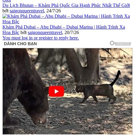
Du Lịch Bhutan – Khám Phá Quốc Gia Hạnh Phúc Nhất Thế Giới
bởi
saigonqueentravel
,
24/7/26
Khám Phá Dubai – Abu Dhabi – Dubai Marina | Hành Trình Xa
Hoa Bậc
bởi
saigonqueentravel
,
20/7/26
You must log in or register to reply here.