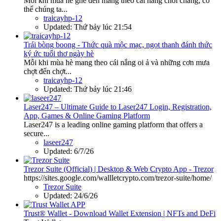
Mỗi khi mùa hè ghé đến mang theo cái nắng chói chang, cơ
thể chúng ta...
traicayhp-12
Updated:
Thứ bảy lúc 21:54
Trái bòng boong - Thức quà mộc mạc, ngọt thanh đánh thức
ký ức tuổi thơ ngày hè
Mỗi khi mùa hè mang theo cái nắng oi ả và những cơn mưa
chợt đến chợt...
traicayhp-12
Updated:
Thứ bảy lúc 21:46
Laser247 – Ultimate Guide to Laser247 Login, Registration,
App, Games & Online Gaming Platform
Laser247 is a leading online gaming platform that offers a
secure...
laseer247
Updated:
6/7/26
Trezor Suite (Official) | Desktop & Web Crypto App - Trezor
https://sites.google.com/wallletcrypto.com/trezor-suite/home/
Trezor Suite
Updated:
24/6/26
Trust® Wallet - Download Wallet Extension | NFTs and DeFi