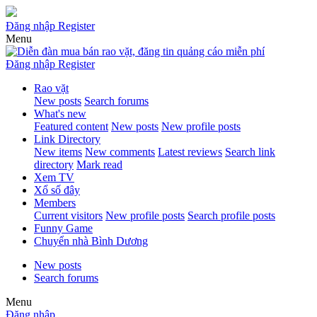
Đăng nhập
Register
Menu
Đăng nhập
Register
Rao vặt
New posts
Search forums
What's new
Featured content
New posts
New profile posts
Link Directory
New items
New comments
Latest reviews
Search link
directory
Mark read
Xem TV
Xổ số đây
Members
Current visitors
New profile posts
Search profile posts
Funny Game
Chuyển nhà Bình Dương
New posts
Search forums
Menu
Đăng nhập