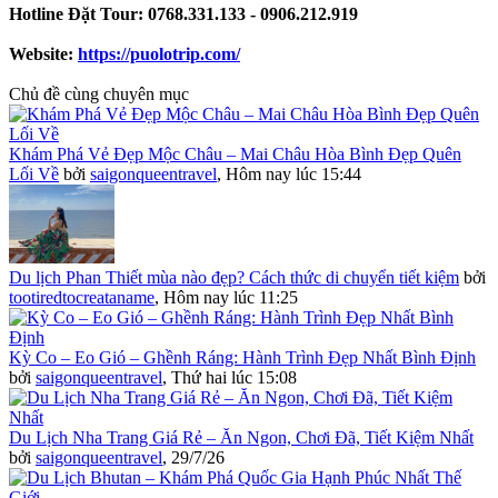
Hotline Đặt Tour: 0768.331.133 - 0906.212.919
Website:
https://puolotrip.com/
Chủ đề cùng chuyên mục
Khám Phá Vẻ Đẹp Mộc Châu – Mai Châu Hòa Bình Đẹp Quên
Lối Về
bởi
saigonqueentravel
,
Hôm nay lúc 15:44
Du lịch Phan Thiết mùa nào đẹp? Cách thức di chuyển tiết kiệm
bởi
tootiredtocreataname
,
Hôm nay lúc 11:25
Kỳ Co – Eo Gió – Ghềnh Ráng: Hành Trình Đẹp Nhất Bình Định
bởi
saigonqueentravel
,
Thứ hai lúc 15:08
Du Lịch Nha Trang Giá Rẻ – Ăn Ngon, Chơi Đã, Tiết Kiệm Nhất
bởi
saigonqueentravel
,
29/7/26