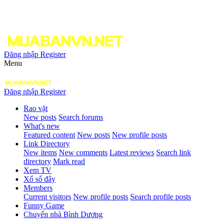
Đăng nhập
Register
Menu
Đăng nhập
Register
Rao vặt
New posts
Search forums
What's new
Featured content
New posts
New profile posts
Link Directory
New items
New comments
Latest reviews
Search link
directory
Mark read
Xem TV
Xổ số đây
Members
Current visitors
New profile posts
Search profile posts
Funny Game
Chuyển nhà Bình Dương