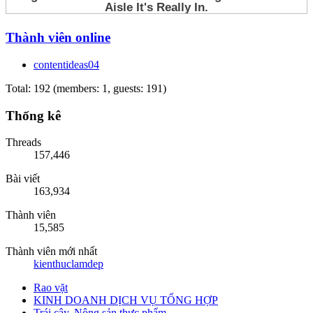
Thành viên online
contentideas04
Total: 192 (members: 1, guests: 191)
Thống kê
Threads
157,446
Bài viết
163,934
Thành viên
15,585
Thành viên mới nhất
kienthuclamdep
Rao vặt
KINH DOANH DỊCH VỤ TỔNG HỢP
Trái cây, Nông sản thực phẩm