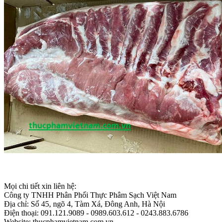
Mọi chi tiết xin liên hệ:
Công ty TNHH Phân Phối Thực Phâm Sạch Việt Nam
Địa chỉ: Số 45, ngõ 4, Tàm Xá, Đông Anh, Hà Nội
Điện thoại: 091.121.9089 - 0989.603.612 - 0243.883.6786
Website: thucphamvietnam.com.vn