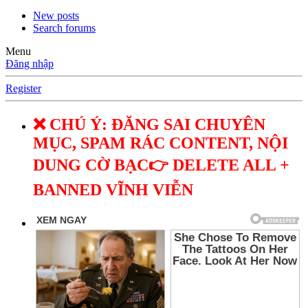
New posts
Search forums
Menu
Đăng nhập
Register
❌ CHÚ Ý: ĐĂNG SAI CHUYÊN
MỤC, SPAM RÁC CONTENT, NỘI
DUNG CỜ BẠC👉 DELETE ALL +
BANNED VĨNH VIỄN