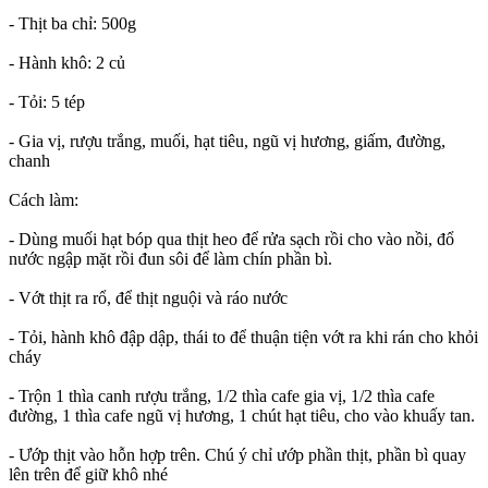
- Thịt ba chỉ: 500g
- Hành khô: 2 củ
- Tỏi: 5 tép
- Gia vị, rượu trắng, muối, hạt tiêu, ngũ vị hương, giấm, đường,
chanh
Cách làm:
- Dùng muối hạt bóp qua thịt heo để rửa sạch rồi cho vào nồi, đổ
nước ngập mặt rồi đun sôi để làm chín phần bì.
- Vớt thịt ra rổ, để thịt nguội và ráo nước
- Tỏi, hành khô đập dập, thái to để thuận tiện vớt ra khi rán cho khỏi
cháy
- Trộn 1 thìa canh rượu trắng, 1/2 thìa cafe gia vị, 1/2 thìa cafe
đường, 1 thìa cafe ngũ vị hương, 1 chút hạt tiêu, cho vào khuấy tan.
- Ướp thịt vào hỗn hợp trên. Chú ý chỉ ướp phần thịt, phần bì quay
lên trên để giữ khô nhé