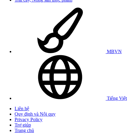
MBVN
Tiếng Việt
Liên hệ
Quy định và Nội quy
Privacy Policy
Trợ giúp
Trang chủ