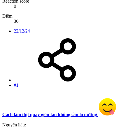
Reaction score
0
Điểm
36
22/12/24
#1
Cách làm thịt quay giòn tan không cần lò nướng
Nguyên liệu: