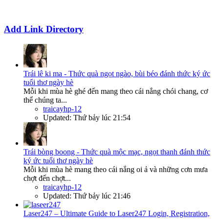
Add Link Directory
Trái lê ki ma - Thức quà ngọt ngào, bùi béo đánh thức ký ức
tuổi thơ ngày hè
Mỗi khi mùa hè ghé đến mang theo cái nắng chói chang, cơ
thể chúng ta...
traicayhp-12
Updated:
Thứ bảy lúc 21:54
Trái bòng boong - Thức quà mộc mạc, ngọt thanh đánh thức
ký ức tuổi thơ ngày hè
Mỗi khi mùa hè mang theo cái nắng oi ả và những cơn mưa
chợt đến chợt...
traicayhp-12
Updated:
Thứ bảy lúc 21:46
Laser247 – Ultimate Guide to Laser247 Login, Registration,