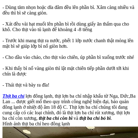
- Dùng tăm nhọn hoặc dĩa đâm đều lên phần bì. Xâm càng nhiều và
đều thì bì sẽ càng giòn.
- Xát đều vài hạt muối lên phần bì rồi dùng giấy ăn thấm qua cho
khô. Cho thịt vào tủ lạnh để khoảng 4 -8 tiếng
- Trước khi mang thịt ra nước, phết 1 lớp nước chanh thật mỏng lên
mặt bì sẽ giúp lớp bì nổ giòn hơn.
- Cho dầu vào chảo, cho thịt vào chiên, úp phần bì xuống trước nhé
- Khi thấy bì nổ vàng giòn thì lật mặt chiên tiếp phần dưới tới khi
chín là được
- Thái thịt và bày ra đĩa!
Thịt ba chỉ
lợn đông lạnh, thịt lợn ba chỉ nhập khẩu từ Nga, Đức,Ba
Lan ... được giết mổ theo quy trình công nghệ hiện đại, bảo quản
đông lạnh ở nhiệt độ âm 18 độ C. Thịt lợn ba chỉ chúng tôi đang
cung cấp có các loại chính, đó là thịt lợn ba chỉ rút xương, thịt lợn
ba chỉ còn xương,
thịt ba chỉ còn bì
và
thịt ba chỉ bỏ bì
.
Hình ảnh thịt ba chỉ heo đông lạnh