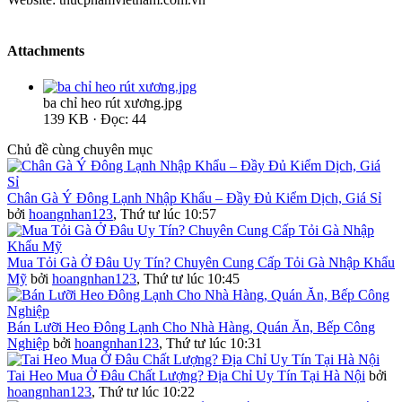
Attachments
ba chỉ heo rút xương.jpg
139 KB · Đọc: 44
Chủ đề cùng chuyên mục
Chân Gà Ý Đông Lạnh Nhập Khẩu – Đầy Đủ Kiểm Dịch, Giá Sỉ
bởi
hoangnhan123
,
Thứ tư lúc 10:57
Mua Tỏi Gà Ở Đâu Uy Tín? Chuyên Cung Cấp Tỏi Gà Nhập Khẩu
Mỹ
bởi
hoangnhan123
,
Thứ tư lúc 10:45
Bán Lưỡi Heo Đông Lạnh Cho Nhà Hàng, Quán Ăn, Bếp Công
Nghiệp
bởi
hoangnhan123
,
Thứ tư lúc 10:31
Tai Heo Mua Ở Đâu Chất Lượng? Địa Chỉ Uy Tín Tại Hà Nội
bởi
hoangnhan123
,
Thứ tư lúc 10:22