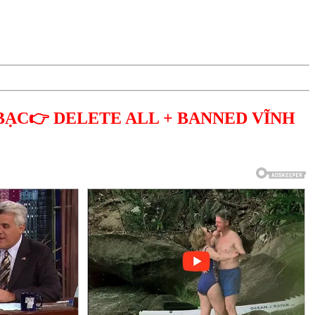
BẠC👉 DELETE ALL + BANNED VĨNH