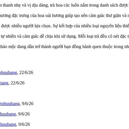
ơm thanh nhẹ và vị dịu dàng, trà hoa cúc luôn nằm trong danh sách được 
ương đặc trưng của hoa oải hương giúp tạo nên cảm giác thư giãn và 
 được nhiều người lựa chọn. Sự kết hợp của nhiều loại nguyên liệu thi
 tự nhiên và cảm giác dễ chịu khi sử dụng. Mỗi loại trà đều có nét đặc
à thảo mộc đang dần trở thành người bạn đồng hành quen thuộc trong n
ohuubang
,
22/6/26
bang
,
22/6/26
i
tohuubang
,
9/6/26
ohuubang
,
9/6/26
ohuubang
,
9/6/26