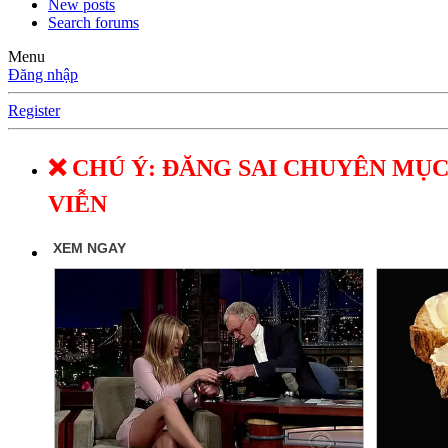
New posts
Search forums
Menu
Đăng nhập
Register
❌ CHÚ Ý: ĐĂNG SAI CHUYÊN MỤC
VIỄN