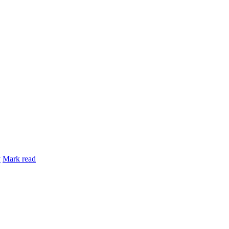
y
Mark read