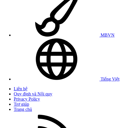
MBVN
Tiếng Việt
Liên hệ
Quy định và Nội quy
Privacy Policy
Trợ giúp
Trang chủ