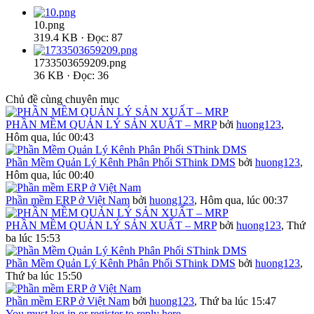
10.png
319.4 KB · Đọc: 87
1733503659209.png
36 KB · Đọc: 36
Chủ đề cùng chuyên mục
PHẦN MỀM QUẢN LÝ SẢN XUẤT – MRP
bởi
huong123
,
Hôm qua, lúc 00:43
Phần Mềm Quản Lý Kênh Phân Phối SThink DMS
bởi
huong123
,
Hôm qua, lúc 00:40
Phần mềm ERP ở Việt Nam
bởi
huong123
,
Hôm qua, lúc 00:37
PHẦN MỀM QUẢN LÝ SẢN XUẤT – MRP
bởi
huong123
,
Thứ
ba lúc 15:53
Phần Mềm Quản Lý Kênh Phân Phối SThink DMS
bởi
huong123
,
Thứ ba lúc 15:50
Phần mềm ERP ở Việt Nam
bởi
huong123
,
Thứ ba lúc 15:47
You must log in or register to reply here.