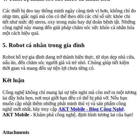
Các thiết bị đeo tay thông minh ngày càng tinh vi hơn, không chỉ đo
nhịp tim, giấc ngủ mà còn có thể theo dõi các chỉ số sức khỏe chi
tiết như mức độ stress, oxy trong máu hay dự đoán bệnh tật. Những
công nghệ này mang đến giải pháp chăm sóc sức khỏe cá nhân hóa
một cách hiệu quả.
5.
Robot cá nhân trong gia đình
Robot hỗ trợ gia đình đang trở thành hiện thực, từ dọn dẹp nhà cửa,
nấu ăn, đến chăm sóc người già và trẻ nhỏ. Chúng giúp tiết kiệm
thời gian và mang đến sự tiện lợi chưa từng có.
Kết luận​
Công nghệ không chỉ mang lại sự tiện nghi mà còn mở ra một tương
lai đầy hứa hẹn, nơi mọi giới hạn đều có thể bị phá vỡ. Nếu bạn
muốn cập nhật thêm những phát minh thú vị và sản phẩm công
nghệ mới nhất, hãy truy cập
AKT Mobile - Blog Công Nghệ
.
AKT Mobile
- Khám phá công nghệ, định hình tương lai của bạn!
Attachments