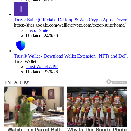
Trezor Suite (Official) | Desktop & Web Crypto App - Trezor
https://sites.google.com/wallletcrypto.com/trezor-suite/home/
Trezor Suite
Updated:
24/6/26
Trust® Wallet - Download Wallet Extension | NFTs and DeFi
Trust Wallet
Trust Wallet APP
Updated:
23/6/26