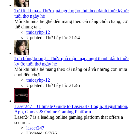
Trái lê ki ma - Thức quà ngọt ngào, bùi béo đánh thức ký ức
tuổi thơ ngày hè
Mỗi khi mùa hè ghé đến mang theo cái nắng chói chang, cơ
thể chúng ta...
traicayhp-12
Updated:
Thứ bảy lúc 21:54
Trái bòng boong - Thức quà mộc mạc, ngọt thanh đánh thức
ký ức tuổi thơ ngày hè
Mỗi khi mùa hè mang theo cái nắng oi ả và những cơn mưa
chợt đến chợt...
traicayhp-12
Updated:
Thứ bảy lúc 21:46
Laser247 – Ultimate Guide to Laser247 Login, Registration,
App, Games & Online Gaming Platform
Laser247 is a leading online gaming platform that offers a
secure...
laseer247
Updated:
6/7/26