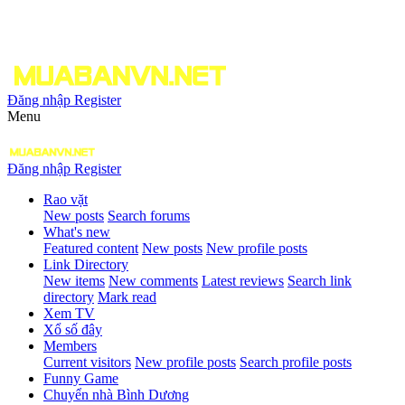
Đăng nhập
Register
Menu
Đăng nhập
Register
Rao vặt
New posts
Search forums
What's new
Featured content
New posts
New profile posts
Link Directory
New items
New comments
Latest reviews
Search link
directory
Mark read
Xem TV
Xổ số đây
Members
Current visitors
New profile posts
Search profile posts
Funny Game
Chuyển nhà Bình Dương