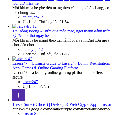
tuổi thơ ngày hè
Mỗi khi mùa hè ghé đến mang theo cái nắng chói chang, cơ
thể chúng ta...
traicayhp-12
Updated:
Thứ bảy lúc 21:54
Trái bòng boong - Thức quà mộc mạc, ngọt thanh đánh thức
ký ức tuổi thơ ngày hè
Mỗi khi mùa hè mang theo cái nắng oi ả và những cơn mưa
chợt đến chợt...
traicayhp-12
Updated:
Thứ bảy lúc 21:46
Laser247 – Ultimate Guide to Laser247 Login, Registration,
App, Games & Online Gaming Platform
Laser247 is a leading online gaming platform that offers a
secure...
laseer247
Updated:
6/7/26
Trezor Suite (Official) | Desktop & Web Crypto App - Trezor
https://sites.google.com/wallletcrypto.com/trezor-suite/home/
Trezor Suite