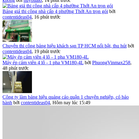
không
bởi
huybilalo
,
14 phút trước
Bảng giá thi công nhà cấp 4 phường Thới An trọn gói
bởi
contentideas04
,
16 phút trước
Chuyên thi công bảng hiệu khách sạn TP HCM nổi bật, thu hút
bởi
contentideas04
,
19 phút trước
Máy ép cám viên 4 lô - 1 pha VM180-4L
bởi
PhuongVinmax258
,
48 phút trước
Công ty làm bảng hiệu quảng cáo quận 1 chuyên nghiệp, có bảo
hành
bởi
contentideas04
,
Hôm nay lúc 15:49