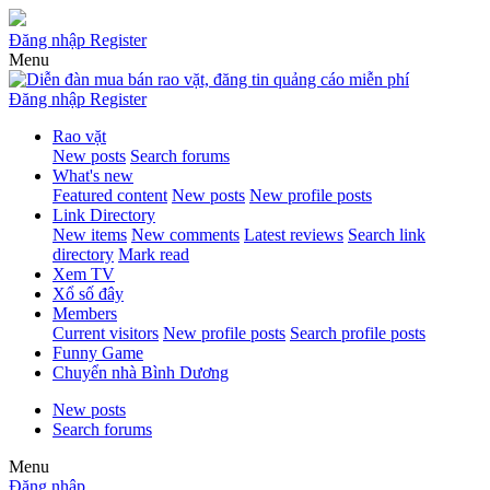
Đăng nhập
Register
Menu
Đăng nhập
Register
Rao vặt
New posts
Search forums
What's new
Featured content
New posts
New profile posts
Link Directory
New items
New comments
Latest reviews
Search link
directory
Mark read
Xem TV
Xổ số đây
Members
Current visitors
New profile posts
Search profile posts
Funny Game
Chuyển nhà Bình Dương
New posts
Search forums
Menu
Đăng nhập