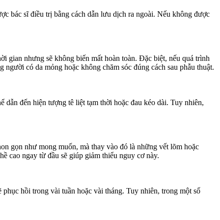
ược bác sĩ điều trị bằng cách dẫn lưu dịch ra ngoài. Nếu không được
ời gian nhưng sẽ không biến mất hoàn toàn. Đặc biệt, nếu quá trình
hững người có da mỏng hoặc không chăm sóc đúng cách sau phẫu thuật.
dẫn đến hiện tượng tê liệt tạm thời hoặc đau kéo dài. Tuy nhiên,
 thon gọn như mong muốn, mà thay vào đó là những vết lõm hoặc
hề cao ngay từ đầu sẽ giúp giảm thiểu nguy cơ này.
ẽ phục hồi trong vài tuần hoặc vài tháng. Tuy nhiên, trong một số