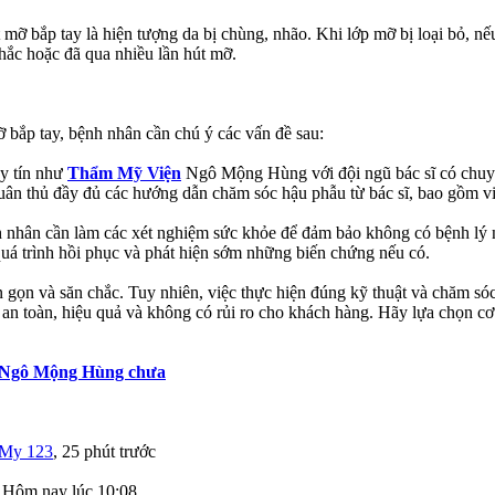
mỡ bắp tay là hiện tượng da bị chùng, nhão. Khi lớp mỡ bị loại bỏ, nếu
hắc hoặc đã qua nhiều lần hút mỡ.
ỡ bắp tay, bệnh nhân cần chú ý các vấn đề sau:
uy tín như
Thẩm Mỹ Viện
Ngô Mộng Hùng với đội ngũ bác sĩ có chuyên
ân thủ đầy đủ các hướng dẫn chăm sóc hậu phẫu từ bác sĩ, bao gồm việ
nh nhân cần làm các xét nghiệm sức khỏe để đảm bảo không có bệnh lý 
 quá trình hồi phục và phát hiện sớm những biến chứng nếu có.
 gọn và săn chắc. Tuy nhiên, việc thực hiện đúng kỹ thuật và chăm sóc
àn, hiệu quả và không có rủi ro cho khách hàng. Hãy lựa chọn cơ sở
ện Ngô Mộng Hùng chưa
My 123
,
25 phút trước
,
Hôm nay lúc 10:08