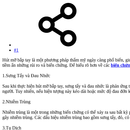
#1
Hút mỡ bắp tay là một phương pháp thẩm mỹ ngày càng phổ biến, giúp
tiềm ẩn những rủi ro và biến chứng. Để hiểu rõ hơn về các
biến chứ
1.Sưng Tấy và Đau Nhức
Sau khi thực hiện hút mỡ bắp tay, sưng tấy và đau nhức là phản ứng t
người. Tuy nhiên, nếu hiện tượng này kéo dài hoặc mức độ đau đớn 
2.Nhiễm Trùng
Nhiễm trùng là một trong những biến chứng có thể xảy ra sau bất kỳ 
gây nhiễm trùng. Các dấu hiệu nhiễm trùng bao gồm sưng tấy, đỏ, có
3.Tụ Dịch