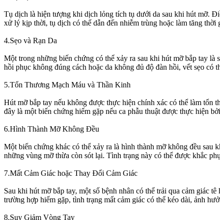
Tụ dịch là hiện tượng khi dịch lỏng tích tụ dưới da sau khi hút mỡ. 
xử lý kịp thời, tụ dịch có thể dẫn đến nhiễm trùng hoặc làm tăng thời 
4.Sẹo và Rạn Da
Một trong những biến chứng có thể xảy ra sau khi hút mỡ bắp tay là 
hồi phục không đúng cách hoặc da không đủ độ đàn hồi, vết sẹo có th
5.Tổn Thương Mạch Máu và Thần Kinh
Hút mỡ bắp tay nếu không được thực hiện chính xác có thể làm tổn th
đây là một biến chứng hiếm gặp nếu ca phẫu thuật được thực hiện bở
6.Hình Thành Mỡ Không Đều
Một biến chứng khác có thể xảy ra là hình thành mỡ không đều sau k
những vùng mỡ thừa còn sót lại. Tình trạng này có thể được khắc phụ
7.Mất Cảm Giác hoặc Thay Đổi Cảm Giác
Sau khi hút mỡ bắp tay, một số bệnh nhân có thể trải qua cảm giác tê 
trường hợp hiếm gặp, tình trạng mất cảm giác có thể kéo dài, ảnh hư
8.Suy Giảm Vòng Tay