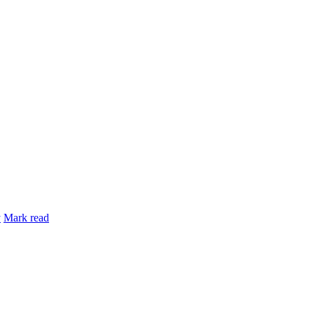
y
Mark read