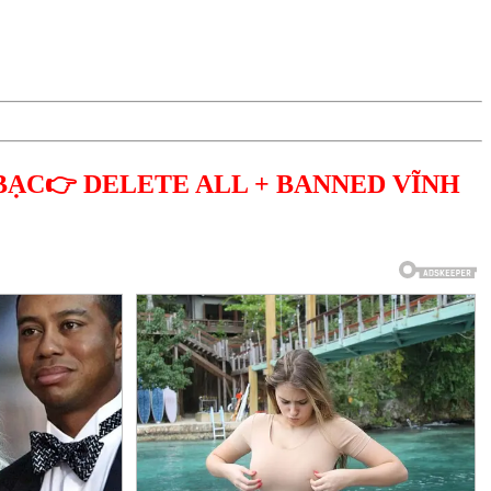
BẠC👉 DELETE ALL + BANNED VĨNH