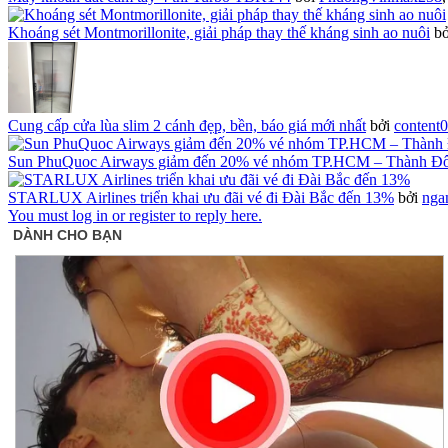
Khoáng sét Montmorillonite, giải pháp thay thế kháng sinh ao nuôi
b
Cung cấp cửa lùa slim 2 cánh đẹp, bền, báo giá mới nhất
bởi
content
Sun PhuQuoc Airways giảm đến 20% vé nhóm TP.HCM – Thành Đ
STARLUX Airlines triển khai ưu đãi vé đi Đài Bắc đến 13%
bởi
nga
You must log in or register to reply here.