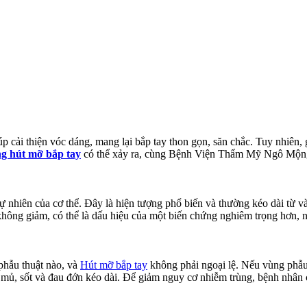
 cải thiện vóc dáng, mang lại bắp tay thon gọn, săn chắc. Tuy nhiên
ng hút mỡ bắp tay
có thể xảy ra, cùng Bệnh Viện Thẩm Mỹ Ngô Mộng 
ự nhiên của cơ thể. Đây là hiện tượng phổ biến và thường kéo dài từ và
không giảm, có thể là dấu hiệu của một biến chứng nghiêm trọng hơn,
phẫu thuật nào, và
Hút mỡ bắp tay
không phải ngoại lệ. Nếu vùng phẫu
 mủ, sốt và đau đớn kéo dài. Để giảm nguy cơ nhiễm trùng, bệnh nhân 