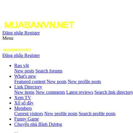
Đăng nhập
Register
Menu
Đăng nhập
Register
Rao vặt
New posts
Search forums
What's new
Featured content
New posts
New profile posts
Link Directory
New items
New comments
Latest reviews
Search link director
Xem TV
Xổ số đây
Members
Current visitors
New profile posts
Search profile posts
Funny Game
Chuyển nhà Bình Dương