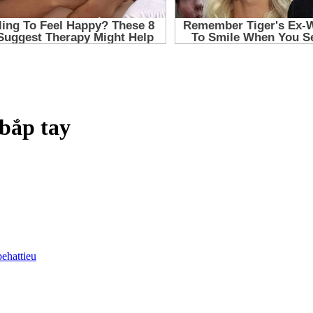
bắp tay
behattieu