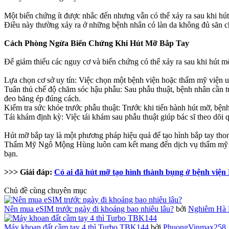
Một biến chứng ít được nhắc đến nhưng vẫn có thể xảy ra sau khi hút 
Điều này thường xảy ra ở những bệnh nhân có làn da không đủ săn c
Cách Phòng Ngừa Biến Chứng Khi Hút Mỡ Bắp Tay
Để giảm thiểu các nguy cơ và biến chứng có thể xảy ra sau khi hút m
Lựa chọn cơ sở uy tín: Việc chọn một bệnh viện hoặc thẩm mỹ viện 
Tuân thủ chế độ chăm sóc hậu phẫu: Sau phẫu thuật, bệnh nhân cần tu
đeo băng ép đúng cách.
Kiểm tra sức khỏe trước phẫu thuật: Trước khi tiến hành hút mỡ, bệ
Tái khám định kỳ: Việc tái khám sau phẫu thuật giúp bác sĩ theo dõi
Hút mỡ bắp tay là một phương pháp hiệu quả để tạo hình bắp tay thon
Thẩm Mỹ Ngô Mộng Hùng luôn cam kết mang đến dịch vụ thẩm mỹ an to
bạn.
>>> Giải đáp:
Có ai đã hút mỡ tạo hình thành bụng ở bệnh vi
Chủ đề cùng chuyên mục
Nên mua eSIM trước ngày đi khoảng bao nhiêu lâu?
bởi
Nghiêm Hà 
Máy khoan đất cầm tay 4 thì Turbo TBK144
bởi
PhuongVinmax258