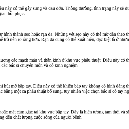
Điều này có thể gây sưng và đau đớn. Thông thường, tình trạng này sẽ đ
gian hồi phục.
sự hình thành sẹo hoặc rạn da. Những vết sẹo này có thể mờ dần theo th
ể trở nên rõ ràng hơn. Rạn da cũng có thể xuất hiện, đặc biệt là ở n
ương các mạch máu và thần kinh ở khu vực phẫu thuật. Điều này có thể 
i các bác sĩ chuyên môn và có kinh nghiệm.
hi hút mỡ bắp tay. Điều này có thể khiến bắp tay không có hình dáng
c bằng một ca phẫu thuật bổ sung, tuy nhiên việc chọn bác sĩ có tay ng
hoặc mất cảm giác tại khu vực bắp tay. Đây là hiện tượng tạm thời và s
ởng đến chất lượng cuộc sống của người bệnh.