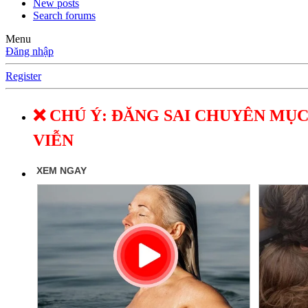
New posts
Search forums
Menu
Đăng nhập
Register
❌ CHÚ Ý: ĐĂNG SAI CHUYÊN MỤC
VIỄN