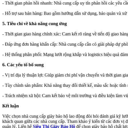
- Thời gian phản hồi nhanh: Nhà cung cấp uy tín phản hồi các yêu cầ
- Hỗ trợ sau bán hàng: Bao gồm hướng dẫn sử dụng, bảo quản và xử l
5. Tiêu chí về khả năng cung ứng
- Thời gian giao hàng chính xác: Cam kết rõ ràng về tiến độ giao hàn
- Đáp ứng đơn hàng khẩn cấp: Nhà cung cấp cần có giải pháp dự ph
- Hệ thống phân phối: Mạng lưới rộng khắp và logistics hiệu quả đảm
6. Các yếu tố bổ sung
- Vị trí địa lý thuận lợi: Giúp giảm chi phí vận chuyển và thời gian gi
- Tùy chỉnh sản phẩm: Khả năng thay đổi thiết kế, màu sắc hoặc tính
- Trách nhiệm xã hội: Cam kết bảo vệ môi trường và điều kiện làm việc
Kết luận
Việc chọn nhà cung cấp giày bảo hộ lao động đòi hỏi đánh giá kỹ lưỡn
khách quan giữa các nhà cung cấp. Tham khảo ý kiến từ các đơn vị đã 
quản lý. Liên hệ
Siêu Thị Giày Bảo Hộ
để chọn giày bảo hộ chất lượn