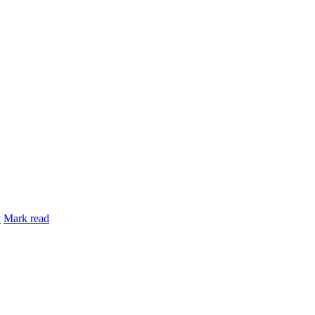
y
Mark read