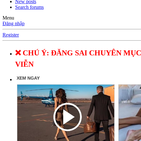
New posts
Search forums
Menu
Đăng nhập
Register
❌ CHÚ Ý: ĐĂNG SAI CHUYÊN MỤC
VIỄN