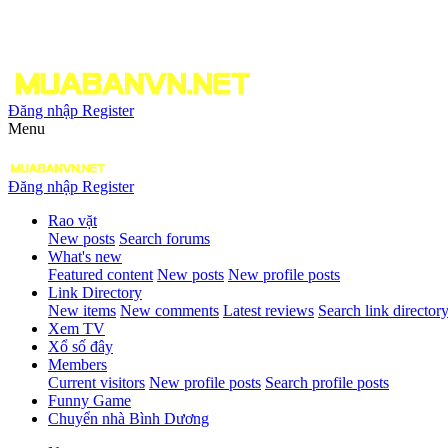
Đăng nhập
Register
Menu
Đăng nhập
Register
Rao vặt
New posts
Search forums
What's new
Featured content
New posts
New profile posts
Link Directory
New items
New comments
Latest reviews
Search link director
Xem TV
Xổ số đây
Members
Current visitors
New profile posts
Search profile posts
Funny Game
Chuyển nhà Bình Dương