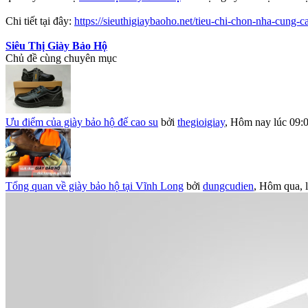
Chi tiết tại đây:
https://sieuthigiaybaoho.net/tieu-chi-chon-nha-cung-
Siêu Thị Giày Bảo Hộ
Chủ đề cùng chuyên mục
Ưu điểm của giày bảo hộ đế cao su
bởi
thegioigiay
,
Hôm nay lúc 09:
Tổng quan về giày bảo hộ tại Vĩnh Long
bởi
dungcudien
,
Hôm qua, l