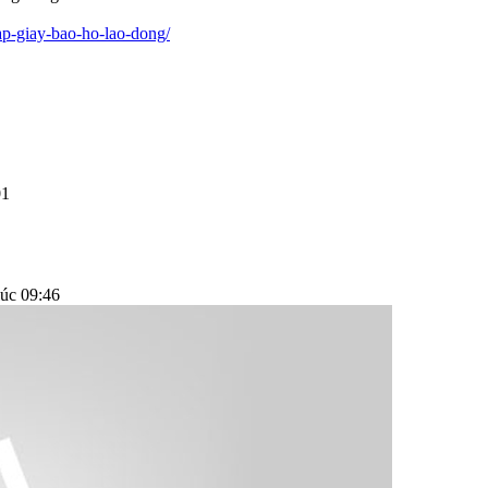
cap-giay-bao-ho-lao-dong/
01
úc 09:46