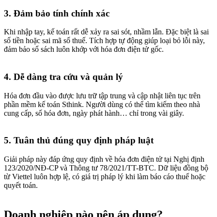
3. Đảm bảo tính chính xác
Khi nhập tay, kế toán rất dễ xảy ra sai sót, nhầm lẫn. Đặc biệt là sai
số tiền hoặc sai mã số thuế. Tích hợp tự động giúp loại bỏ lỗi này,
đảm bảo sổ sách luôn khớp với hóa đơn điện tử gốc.
4. Dễ dàng tra cứu và quản lý
Hóa đơn đầu vào được lưu trữ tập trung và cập nhật liên tục trên
phần mềm kế toán Sthink. Người dùng có thể tìm kiếm theo nhà
cung cấp, số hóa đơn, ngày phát hành… chỉ trong vài giây.
5. Tuân thủ đúng quy định pháp luật
Giải pháp này đáp ứng quy định về hóa đơn điện tử tại Nghị định
123/2020/NĐ-CP và Thông tư 78/2021/TT-BTC. Dữ liệu đồng bộ
từ Viettel luôn hợp lệ, có giá trị pháp lý khi làm báo cáo thuế hoặc
quyết toán.
Doanh nghiệp nào nên áp dụng?