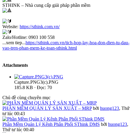
STHINK – Nhà cung cấp giải pháp phần mềm
Website:
https://sthink.com.vn/
Zalo/Hotline: 0903 100 558
...xem tiep...
https://sthink.com.vn/tich-hop-lay-hoa-don-dien-tu-dau-
vao-tren-phan-mem-ke-toan-sthink.html
Attachments
Capture.PNG3(c).PNG
185.8 KB · Đọc: 70
Chủ đề cùng chuyên mục
PHẦN MỀM QUẢN LÝ SẢN XUẤT – MRP
bởi
huong123
,
Thứ
tư lúc 00:43
Phần Mềm Quản Lý Kênh Phân Phối SThink DMS
bởi
huong123
,
Thứ tư lúc 00:40