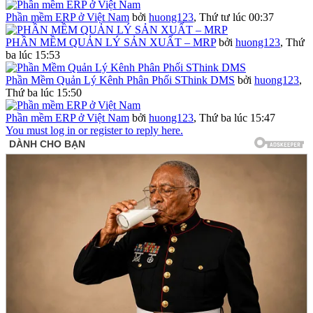
Phần mềm ERP ở Việt Nam
bởi
huong123
,
Thứ tư lúc 00:37
PHẦN MỀM QUẢN LÝ SẢN XUẤT – MRP
bởi
huong123
,
Thứ
ba lúc 15:53
Phần Mềm Quản Lý Kênh Phân Phối SThink DMS
bởi
huong123
,
Thứ ba lúc 15:50
Phần mềm ERP ở Việt Nam
bởi
huong123
,
Thứ ba lúc 15:47
You must log in or register to reply here.