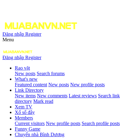
Đăng nhập
Register
Menu
Đăng nhập
Register
Rao vặt
New posts
Search forums
What's new
Featured content
New posts
New profile posts
Link Directory
New items
New comments
Latest reviews
Search link
directory
Mark read
Xem TV
Xổ số đây
Members
Current visitors
New profile posts
Search profile posts
Funny Game
Chuyển nhà Bình Dương