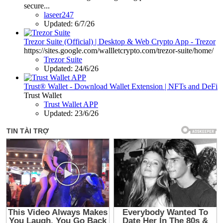
secure...
laseer247
Updated:
6/7/26
Trezor Suite (Official) | Desktop & Web Crypto App - Trezor
https://sites.google.com/wallletcrypto.com/trezor-suite/home/
Trezor Suite
Updated:
24/6/26
Trust® Wallet - Download Wallet Extension | NFTs and DeFi
Trust Wallet
Trust Wallet APP
Updated:
23/6/26