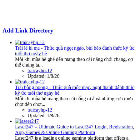
Add Link Directory
Trái lê ki ma - Thức quà ngọt ngào, bùi béo đánh thức ký ức
tuổi thơ ngày hè
Mỗi khi mùa hè ghé đến mang theo cái nắng chói chang, cơ
thể chúng ta...
traicayhp-12
Updated:
1/8/26
Trái bòng boong - Thức quà mộc mạc, ngọt thanh đánh thức
ký ức tuổi thơ ngày hè
Mỗi khi mùa hè mang theo cái nắng oi ả và những cơn mưa
chợt đến chợt...
traicayhp-12
Updated:
1/8/26
Laser247 – Ultimate Guide to Laser247 Login, Registration,
App, Games & Online Gaming Platform
Laser247 is a leading online gaming platform that offers a