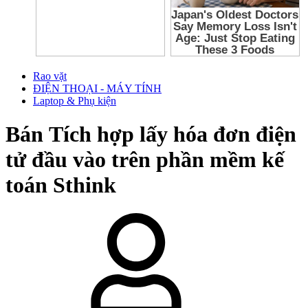
Rao vặt
ĐIỆN THOẠI - MÁY TÍNH
Laptop & Phụ kiện
Bán
Tích hợp lấy hóa đơn điện
tử đầu vào trên phần mềm kế
toán Sthink