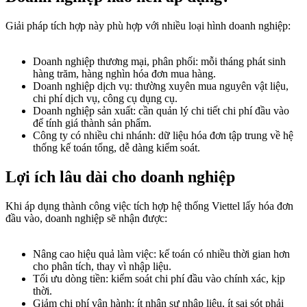
Giải pháp tích hợp này phù hợp với nhiều loại hình doanh nghiệp:
Doanh nghiệp thương mại, phân phối: mỗi tháng phát sinh
hàng trăm, hàng nghìn hóa đơn mua hàng.
Doanh nghiệp dịch vụ: thường xuyên mua nguyên vật liệu,
chi phí dịch vụ, công cụ dụng cụ.
Doanh nghiệp sản xuất: cần quản lý chi tiết chi phí đầu vào
để tính giá thành sản phẩm.
Công ty có nhiều chi nhánh: dữ liệu hóa đơn tập trung về hệ
thống kế toán tổng, dễ dàng kiểm soát.
Lợi ích lâu dài cho doanh nghiệp
Khi áp dụng thành công việc tích hợp hệ thống Viettel lấy hóa đơn
đầu vào, doanh nghiệp sẽ nhận được:
Nâng cao hiệu quả làm việc: kế toán có nhiều thời gian hơn
cho phân tích, thay vì nhập liệu.
Tối ưu dòng tiền: kiểm soát chi phí đầu vào chính xác, kịp
thời.
Giảm chi phí vận hành: ít nhân sự nhập liệu, ít sai sót phải