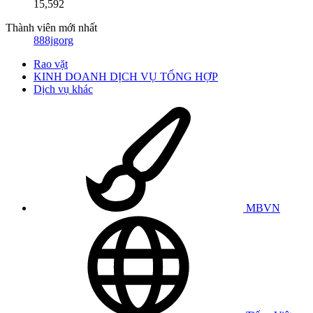
15,592
Thành viên mới nhất
888jgorg
Rao vặt
KINH DOANH DỊCH VỤ TỔNG HỢP
Dịch vụ khác
MBVN