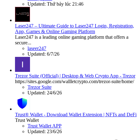
Updated:
Thứ bảy lúc 21:46
Laser247 – Ultimate Guide to Laser247 Login, Registration,
App, Games & Online Gaming Platform
Laser247 is a leading online gaming platform that offers a
secure...
laseer247
Updated:
6/7/26
Trezor Suite (Official) | Desktop & Web Crypto App - Trezor
https://sites.google.com/wallletcrypto.com/trezor-suite/home/
Trezor Suite
Updated:
24/6/26
Trust® Wallet - Download Wallet Extension | NFTs and DeFi
Trust Wallet
Trust Wallet APP
Updated:
23/6/26