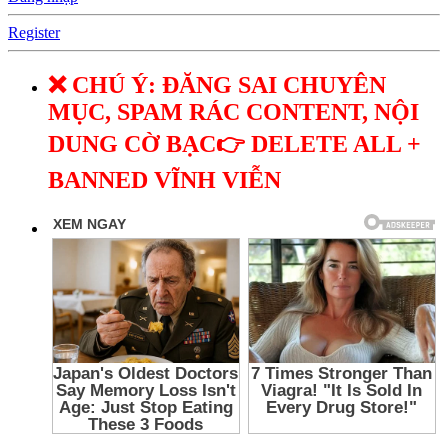
Register
❌ CHÚ Ý: ĐĂNG SAI CHUYÊN
MỤC, SPAM RÁC CONTENT, NỘI
DUNG CỜ BẠC👉 DELETE ALL +
BANNED VĨNH VIỄN