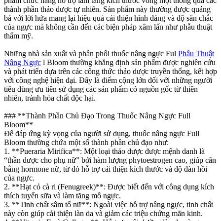
phẩm chức năng hỗ trợ làm tăng kích thước vòng một thông qua các
thành phần thảo dược tự nhiên. Sản phẩm này thường được quảng
bá với lời hứa mang lại hiệu quả cải thiện hình dáng và độ săn chắc
của ngực mà không cần đến các biện pháp xâm lấn như phẫu thuật
thẩm mỹ.
Những nhà sản xuất và phân phối thuốc nâng ngực Ful
Phẫu Thuật
Nâng Ngực
l Bloom thường khẳng định sản phẩm được nghiên cứu
và phát triển dựa trên các công thức thảo dược truyền thống, kết hợp
với công nghệ hiện đại. Đây là điểm cộng lớn đối với những người
tiêu dùng ưu tiên sử dụng các sản phẩm có nguồn gốc từ thiên
nhiên, tránh hóa chất độc hại.
### **Thành Phần Chủ Đạo Trong Thuốc Nâng Ngực Full
Bloom**
Để đáp ứng kỳ vọng của người sử dụng, thuốc nâng ngực Full
Bloom thường chứa một số thành phần chủ đạo như:
1. **Pueraria Mirifica**: Một loại thảo dược được mệnh danh là
“thần dược cho phụ nữ” bởi hàm lượng phytoestrogen cao, giúp cân
bằng hormone nữ, từ đó hỗ trợ cải thiện kích thước và độ đàn hồi
của ngực.
2. **Hạt cỏ cà ri (Fenugreek)**: Được biết đến với công dụng kích
thích tuyến sữa và làm tăng mô ngực.
3. **Tinh chất sâm tố nữ**: Ngoài việc hỗ trợ nâng ngực, tinh chất
này còn giúp cải thiện làn da và giảm các triệu chứng mãn kinh.