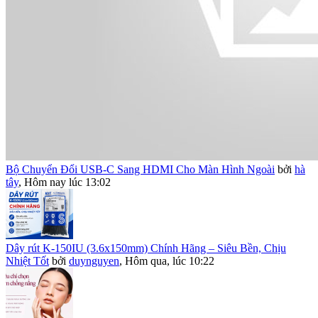
Bộ Chuyển Đổi USB-C Sang HDMI Cho Màn Hình Ngoài
bởi
hà
tây
,
Hôm nay lúc 13:02
Dây rút K-150IU (3.6x150mm) Chính Hãng – Siêu Bền, Chịu
Nhiệt Tốt
bởi
duynguyen
,
Hôm qua, lúc 10:22