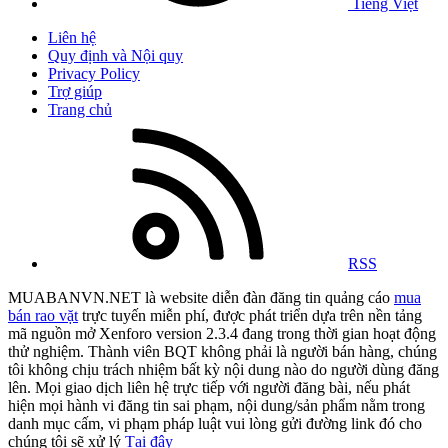
Tiếng Việt
Liên hệ
Quy định và Nội quy
Privacy Policy
Trợ giúp
Trang chủ
RSS
MUABANVN.NET là website diễn đàn đăng tin quảng cáo
mua
bán rao vặt
trực tuyến miễn phí, được phát triển dựa trên nền tảng
mã nguồn mở Xenforo version 2.3.4 đang trong thời gian hoạt động
thử nghiệm. Thành viên BQT không phải là người bán hàng, chúng
tôi không chịu trách nhiệm bất kỳ nội dung nào do người dùng đăng
lên. Mọi giao dịch liên hệ trực tiếp với người đăng bài, nếu phát
hiện mọi hành vi đăng tin sai phạm, nội dung/sản phẩm nằm trong
danh mục cấm, vi phạm pháp luật vui lòng gửi đường link đó cho
chúng tôi sẽ xử lý
Tại đây