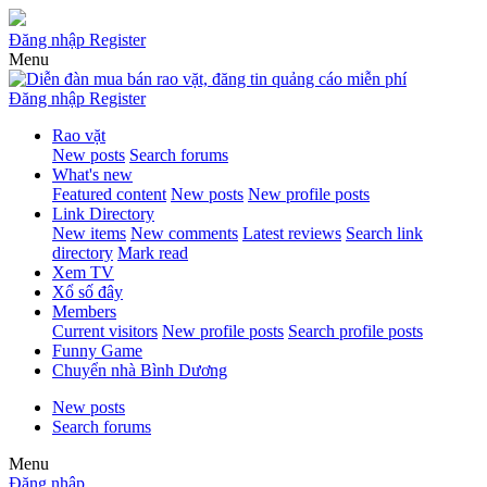
Đăng nhập
Register
Menu
Đăng nhập
Register
Rao vặt
New posts
Search forums
What's new
Featured content
New posts
New profile posts
Link Directory
New items
New comments
Latest reviews
Search link
directory
Mark read
Xem TV
Xổ số đây
Members
Current visitors
New profile posts
Search profile posts
Funny Game
Chuyển nhà Bình Dương
New posts
Search forums
Menu
Đăng nhập