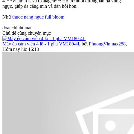
4. **Vitamin E và Collagen**: Hỗ trợ nuôi dưỡng làn da vùng
ngực, giúp da căng mịn và đàn hồi hơn.
Nhữ
thuoc nang nguc full bloom
doanchinhthuan
Chủ đề cùng chuyên mục
Máy ép cám viên 4 lô - 1 pha VM180-4L
bởi
PhuongVinmax258
,
Hôm nay lúc 16:13