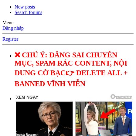
New posts
Search forums
Menu
Đăng nhập
Register
❌ CHÚ Ý: ĐĂNG SAI CHUYÊN
MỤC, SPAM RÁC CONTENT, NỘI
DUNG CỜ BẠC👉 DELETE ALL +
BANNED VĨNH VIỄN