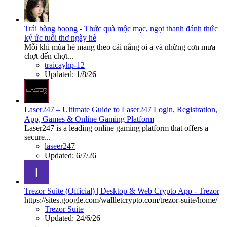
Trái bòng boong - Thức quà mộc mạc, ngọt thanh đánh thức
ký ức tuổi thơ ngày hè
Mỗi khi mùa hè mang theo cái nắng oi ả và những cơn mưa
chợt đến chợt...
traicayhp-12
Updated:
1/8/26
Laser247 – Ultimate Guide to Laser247 Login, Registration,
App, Games & Online Gaming Platform
Laser247 is a leading online gaming platform that offers a
secure...
laseer247
Updated:
6/7/26
Trezor Suite (Official) | Desktop & Web Crypto App - Trezor
https://sites.google.com/wallletcrypto.com/trezor-suite/home/
Trezor Suite
Updated:
24/6/26