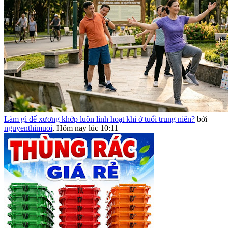
Làm gì để xương khớp luôn linh hoạt khi ở tuổi trung niên?
bởi
nguyenthimuoi
,
Hôm nay lúc 10:11