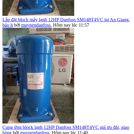
Lắp đặt block máy lạnh 12HP Danfoss SM148T4VC tại An Giang,
bảo h
bởi
maynendanfoss
,
Hôm nay lúc 11:57
Cung ứng block lạnh 12HP Danfoss SM148T4VC giá ưu đãi, giao
hàng
bởi
maynendanfoss
,
Hôm nay lúc 11:40