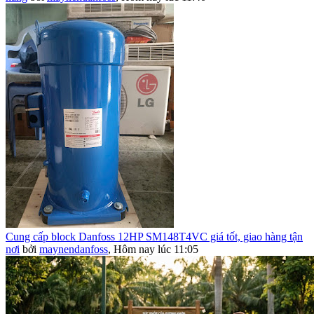
Cung cấp block Danfoss 12HP SM148T4VC giá tốt, giao hàng tận
nơi
bởi
maynendanfoss
,
Hôm nay lúc 11:05