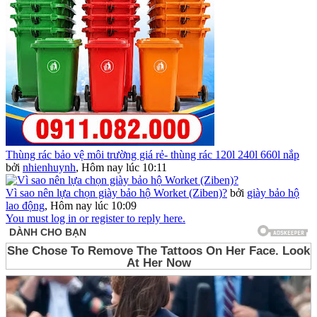
Thùng rác bảo vệ môi trường giá rẻ- thùng rác 120l 240l 660l nắp
bởi
nhienhuynh
,
Hôm nay lúc 10:11
Vì sao nên lựa chọn giày bảo hộ Worket (Ziben)?
bởi
giày bảo hộ
lao động
,
Hôm nay lúc 10:09
You must log in or register to reply here.