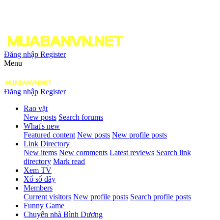
Đăng nhập
Register
Menu
Đăng nhập
Register
Rao vặt
New posts
Search forums
What's new
Featured content
New posts
New profile posts
Link Directory
New items
New comments
Latest reviews
Search link
directory
Mark read
Xem TV
Xổ số đây
Members
Current visitors
New profile posts
Search profile posts
Funny Game
Chuyển nhà Bình Dương