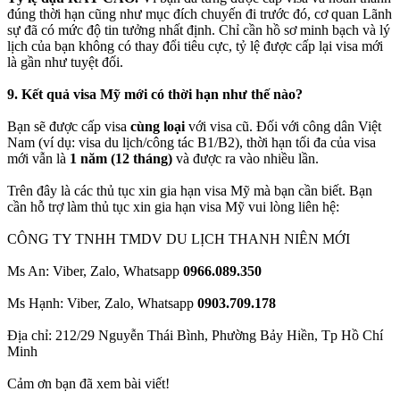
đúng thời hạn cũng như mục đích chuyến đi trước đó, cơ quan Lãnh
sự đã có mức độ tin tưởng nhất định. Chỉ cần hồ sơ minh bạch và lý
lịch của bạn không có thay đổi tiêu cực, tỷ lệ được cấp lại visa mới
là gần như tuyệt đối.
9. Kết quả visa Mỹ mới có thời hạn như thế nào?
Bạn sẽ được cấp visa
cùng loại
với visa cũ. Đối với công dân Việt
Nam (ví dụ: visa du lịch/công tác B1/B2), thời hạn tối đa của visa
mới vẫn là
1 năm (12 tháng)
và được ra vào nhiều lần.
Trên đây là các thủ tục xin gia hạn visa Mỹ mà bạn cần biết. Bạn
cần hỗ trợ làm thủ tục xin gia hạn visa Mỹ vui lòng liên hệ:
CÔNG TY TNHH TMDV DU LỊCH THANH NIÊN MỚI
Ms An: Viber, Zalo, Whatsapp
0966.089.350
Ms Hạnh: Viber, Zalo, Whatsapp
0903.709.178
Địa chỉ: 212/29 Nguyễn Thái Bình, Phường Bảy Hiền, Tp Hồ Chí
Minh
Cảm ơn bạn đã xem bài viết!