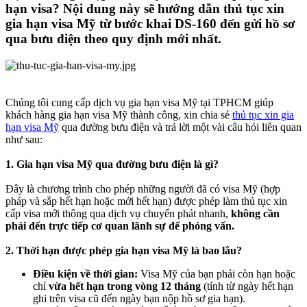
hạn visa? Nội dung này sẽ hướng dẫn thủ tục xin
gia hạn visa Mỹ từ bước khai DS-160 đến gửi hồ sơ
qua bưu điện theo quy định mới nhất.​
Chúng tôi cung cấp dịch vụ gia hạn visa Mỹ tại TPHCM giúp
khách hàng gia hạn visa Mỹ thành công, xin chia sẻ
thủ tục xin gia
hạn visa Mỹ
qua đường bưu điện và trả lời một vài câu hỏi liên quan
như sau:
1. Gia hạn visa Mỹ qua đường bưu điện là gì?
Đây là chương trình cho phép những người đã có visa Mỹ (hợp
pháp và sắp hết hạn hoặc mới hết hạn) được phép làm thủ tục xin
cấp visa mới thông qua dịch vụ chuyển phát nhanh,
không cần
phải đến trực tiếp cơ quan lãnh sự để phỏng vấn.
2. Thời hạn được phép gia hạn visa Mỹ là bao lâu?
Điều kiện về thời gian:
Visa Mỹ của bạn phải còn hạn hoặc
chỉ
vừa hết hạn trong vòng 12 tháng
(tính từ ngày hết hạn
ghi trên visa cũ đến ngày bạn nộp hồ sơ gia hạn).