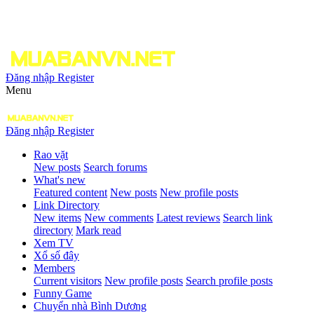
Đăng nhập
Register
Menu
Đăng nhập
Register
Rao vặt
New posts
Search forums
What's new
Featured content
New posts
New profile posts
Link Directory
New items
New comments
Latest reviews
Search link
directory
Mark read
Xem TV
Xổ số đây
Members
Current visitors
New profile posts
Search profile posts
Funny Game
Chuyển nhà Bình Dương