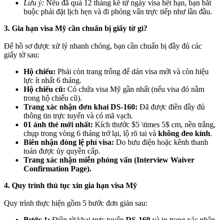
Lưu ý:
Nếu đã quá 12 tháng kể từ ngày visa hết hạn, bạn bắt
buộc phải đặt lịch hẹn và đi phỏng vấn trực tiếp như lần đầu.
3. Gia hạn visa Mỹ cần chuẩn bị giấy tờ gì?
Để hồ sơ được xử lý nhanh chóng, bạn cần chuẩn bị đầy đủ các
giấy tờ sau:
Hộ chiếu:
Phải còn trang trống để dán visa mới và còn hiệu
lực ít nhất 6 tháng.
Hộ chiếu cũ:
Có chứa visa Mỹ gần nhất (nếu visa đó nằm
trong hộ chiếu cũ).
Trang xác nhận đơn khai DS-160:
Đã được điền đầy đủ
thông tin trực tuyến và có mã vạch.
01 ảnh thẻ mới nhất:
Kích thước $5 \times 5$ cm, nền trắng,
chụp trong vòng 6 tháng trở lại, lộ rõ tai và
không đeo kính
.
Biên nhận đóng lệ phí visa:
Do bưu điện hoặc kênh thanh
toán được ủy quyền cấp.
Trang xác nhận miễn phỏng vấn (Interview Waiver
Confirmation Page).
4. Quy trình thủ tục xin gia hạn visa Mỹ
Quy trình thực hiện gồm 5 bước đơn giản sau:
Bước 1:
Điền tờ khai trực tuyến
DS-160
và in trang xác nhận