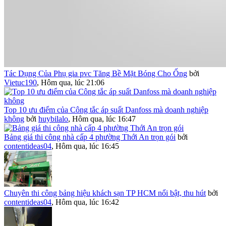
Tác Dụng Của Phụ gia pvc Tăng Bề Mặt Bóng Cho Ống
bởi
Vietuc190
,
Hôm qua, lúc 21:06
Top 10 ưu điểm của Công tắc áp suất Danfoss mà doanh nghiệp
không
bởi
huybilalo
,
Hôm qua, lúc 16:47
Bảng giá thi công nhà cấp 4 phường Thới An trọn gói
bởi
contentideas04
,
Hôm qua, lúc 16:45
Chuyên thi công bảng hiệu khách sạn TP HCM nổi bật, thu hút
bởi
contentideas04
,
Hôm qua, lúc 16:42