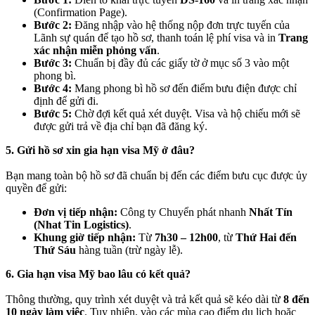
(Confirmation Page).
Bước 2:
Đăng nhập vào hệ thống nộp đơn trực tuyến của
Lãnh sự quán để tạo hồ sơ, thanh toán lệ phí visa và in
Trang
xác nhận miễn phỏng vấn
.
Bước 3:
Chuẩn bị đầy đủ các giấy tờ ở mục số 3 vào một
phong bì.
Bước 4:
Mang phong bì hồ sơ đến điểm bưu điện được chỉ
định để gửi đi.
Bước 5:
Chờ đợi kết quả xét duyệt. Visa và hộ chiếu mới sẽ
được gửi trả về địa chỉ bạn đã đăng ký.
5. Gửi hồ sơ xin gia hạn visa Mỹ ở đâu?
Bạn mang toàn bộ hồ sơ đã chuẩn bị đến các điểm bưu cục được ủy
quyền để gửi:
Đơn vị tiếp nhận:
Công ty Chuyển phát nhanh
Nhất Tín
(Nhat Tin Logistics)
.
Khung giờ tiếp nhận:
Từ
7h30 – 12h00
, từ
Thứ Hai đến
Thứ Sáu
hàng tuần (trừ ngày lễ).
6. Gia hạn visa Mỹ bao lâu có kết quả?
Thông thường, quy trình xét duyệt và trả kết quả sẽ kéo dài từ
8 đến
10 ngày làm việc
. Tuy nhiên, vào các mùa cao điểm du lịch hoặc