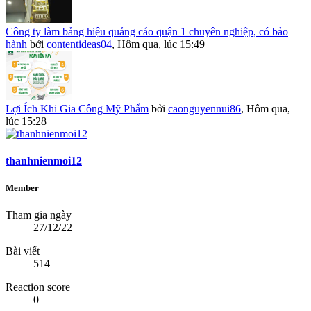
Công ty làm bảng hiệu quảng cáo quận 1 chuyên nghiệp, có bảo
hành
bởi
contentideas04
,
Hôm qua, lúc 15:49
Lợi Ích Khi Gia Công Mỹ Phẩm
bởi
caonguyennui86
,
Hôm qua,
lúc 15:28
thanhnienmoi12
Member
Tham gia ngày
27/12/22
Bài viết
514
Reaction score
0