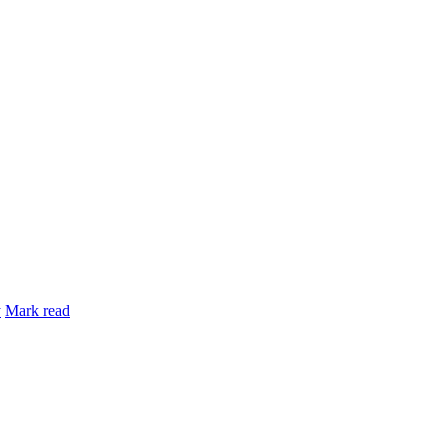
y
Mark read