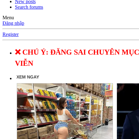
New posts
Search forums
Menu
Đăng nhập
Register
❌ CHÚ Ý: ĐĂNG SAI CHUYÊN MỤC
VIỄN