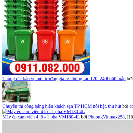
Thùng rác bảo vệ môi trường giá rẻ- thùng rác 120l 240l 660l nắp
bở
Chuyên thi công bảng hiệu khách sạn TP HCM nổi bật, thu hút
bởi
c
Máy ép cám viên 4 lô - 1 pha VM180-4L
bởi
PhuongVinmax258
,
Hô