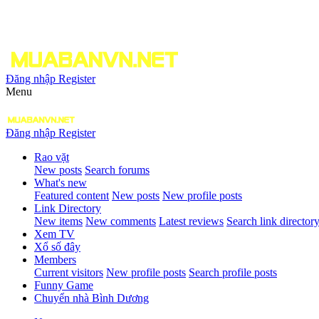
Đăng nhập
Register
Menu
Đăng nhập
Register
Rao vặt
New posts
Search forums
What's new
Featured content
New posts
New profile posts
Link Directory
New items
New comments
Latest reviews
Search link director
Xem TV
Xổ số đây
Members
Current visitors
New profile posts
Search profile posts
Funny Game
Chuyển nhà Bình Dương