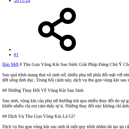
20/11/24
#1
Báo Mới
# Thu Gọn Vùng Kín Sau Sinh: Giải Pháp Đáng Chú Ý C
Sau quá trình mang thai và sinh nở, nhiều phụ nữ phải đối mặt với nh
đời sống tình dục. Trong bối cảnh này, dịch vụ thu gọn vùng kín sau
## Những Thay Đổi Về Vùng Kín Sau Sinh
Sau sinh, vùng kín của phụ nữ thường trải qua nhiều thay đổi do sự g
khiến nhiều chị em cảm thấy tự ti. Những thay đổi này không chỉ ản
## Dịch Vụ Thu Gọn Vùng Kín Là Gì?
Dịch vụ thu gọn vùng kín sau sinh là một quy trình nhằm tái tạo lại 