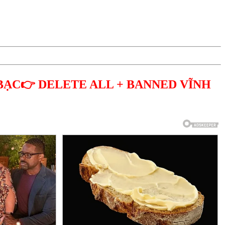
BẠC👉 DELETE ALL + BANNED VĨNH