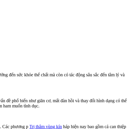
hưởng đến sức khỏe thể chất mà còn có tác động sâu sắc đến tâm lý và
vấn đề phổ biến như giãn cơ, mất đàn hồi và thay đổi hình dạng có thể
ảm ham muốn tình dục.
ín. Các phương p
Trị thâm vùng kín
háp hiện nay bao gồm cả can thiệp