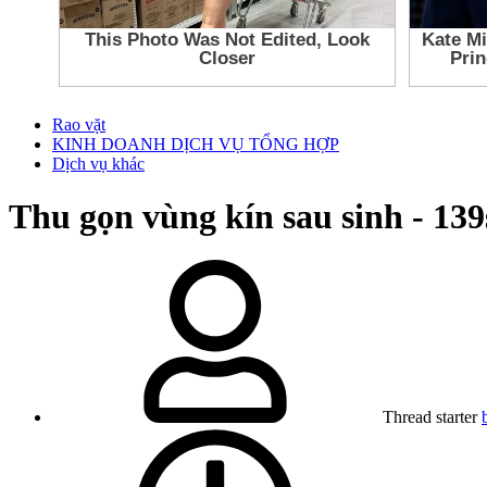
Rao vặt
KINH DOANH DỊCH VỤ TỔNG HỢP
Dịch vụ khác
Thu gọn vùng kín sau sinh - 139
Thread starter