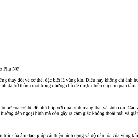
ho Phụ Nữ
ững thay đổi về cơ thể, đặc biệt là vùng kín. Điều này không chỉ ảnh 
 sinh đã trở thành một trong những chủ đề được nhiều chị em quan tâm.
iãn nở của cơ thể để phù hợp với quá trình mang thai và sinh con. Các 
h hưởng đến ngoại hình mà còn gây ra cảm giác không thoải mái và gi
cấu trúc của âm đạo, giúp cải thiện hình dạng và độ đàn hồi của vùng k