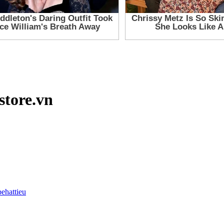
store.vn
behattieu