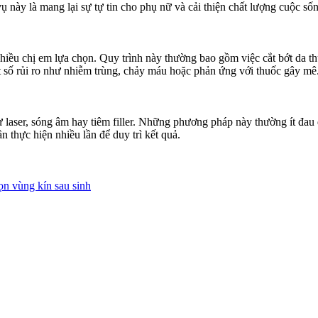
ụ này là mang lại sự tự tin cho phụ nữ và cải thiện chất lượng cuộc số
ều chị em lựa chọn. Quy trình này thường bao gồm việc cắt bớt da thừa
 số rủi ro như nhiễm trùng, chảy máu hoặc phản ứng với thuốc gây mê
aser, sóng âm hay tiêm filler. Những phương pháp này thường ít đau đ
 thực hiện nhiều lần để duy trì kết quả.
n vùng kín sau sinh