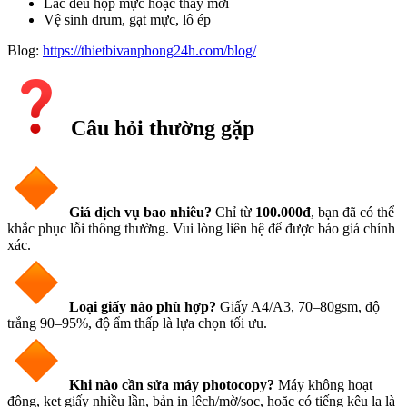
Lắc đều hộp mực hoặc thay mới
Vệ sinh drum, gạt mực, lô ép
Blog:
https://thietbivanphong24h.com/blog/
Câu hỏi thường gặp​
Giá dịch vụ bao nhiêu?
Chỉ từ
100.000đ
, bạn đã có thể
khắc phục lỗi thông thường. Vui lòng liên hệ để được báo giá chính
xác.
Loại giấy nào phù hợp?
Giấy A4/A3, 70–80gsm, độ
trắng 90–95%, độ ẩm thấp là lựa chọn tối ưu.
Khi nào cần sửa máy photocopy?
Máy không hoạt
động, kẹt giấy nhiều lần, bản in lệch/mờ/sọc, hoặc có tiếng kêu lạ là