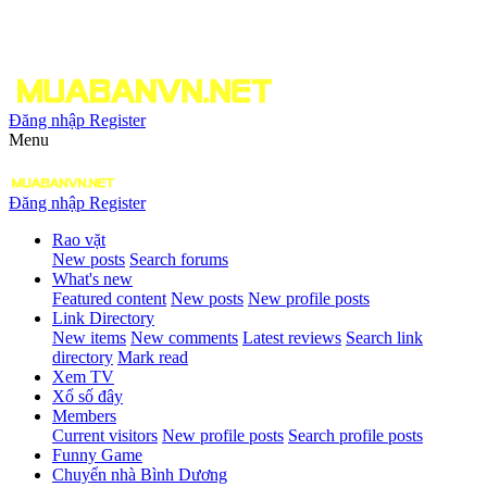
Đăng nhập
Register
Menu
Đăng nhập
Register
Rao vặt
New posts
Search forums
What's new
Featured content
New posts
New profile posts
Link Directory
New items
New comments
Latest reviews
Search link
directory
Mark read
Xem TV
Xổ số đây
Members
Current visitors
New profile posts
Search profile posts
Funny Game
Chuyển nhà Bình Dương