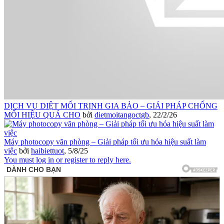
DỊCH VỤ DIỆT MỐI TRỊNH GIA BẢO – GIẢI PHÁP CHỐNG
MỐI HIỆU QUẢ CHO
bởi
dietmoitangoctgb
,
22/2/26
Máy photocopy văn phòng – Giải pháp tối ưu hóa hiệu suất làm
việc
bởi
haibiettuot
,
5/8/25
You must log in or register to reply here.