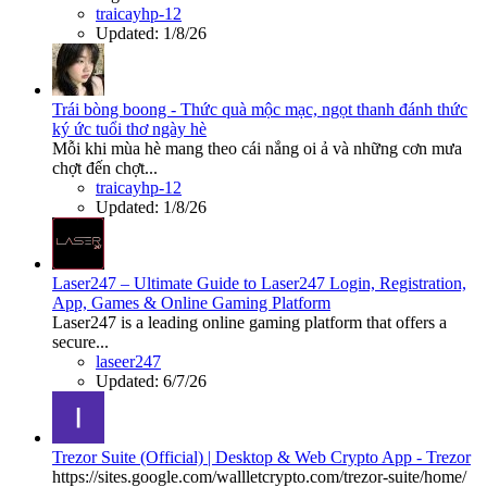
traicayhp-12
Updated:
1/8/26
Trái bòng boong - Thức quà mộc mạc, ngọt thanh đánh thức
ký ức tuổi thơ ngày hè
Mỗi khi mùa hè mang theo cái nắng oi ả và những cơn mưa
chợt đến chợt...
traicayhp-12
Updated:
1/8/26
Laser247 – Ultimate Guide to Laser247 Login, Registration,
App, Games & Online Gaming Platform
Laser247 is a leading online gaming platform that offers a
secure...
laseer247
Updated:
6/7/26
Trezor Suite (Official) | Desktop & Web Crypto App - Trezor
https://sites.google.com/wallletcrypto.com/trezor-suite/home/