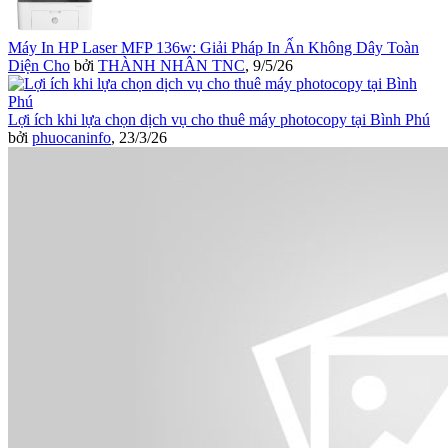
Máy In HP Laser MFP 136w: Giải Pháp In Ấn Không Dây Toàn
Diện Cho
bởi
THÀNH NHÂN TNC
,
9/5/26
Lợi ích khi lựa chọn dịch vụ cho thuê máy photocopy tại Bình Phú
bởi
phuocaninfo
,
23/3/26