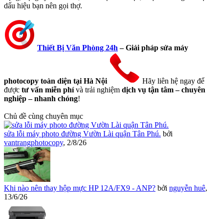
dấu hiệu bạn nên gọi thợ.
Thiết Bị Văn Phòng 24h
– Giải pháp sửa máy
photocopy toàn diện tại Hà Nội
Hãy liên hệ ngay để
được
tư vấn miễn phí
và trải nghiệm
dịch vụ tận tâm – chuyên
nghiệp – nhanh chóng
!
Chủ đề cùng chuyên mục
sửa lỗi máy photo đường Vườn Lài quận Tân Phú.
bởi
vantrangphotocopy
,
2/8/26
Khi nào nên thay hộp mực HP 12A/FX9 - ANP?
bởi
nguyễn huê
,
13/6/26