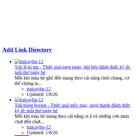
Add Link Directory
Trái lê ki ma - Thức quà ngọt ngào, bùi béo đánh thức ký ức
tuổi thơ ngày hè
Mỗi khi mùa hè ghé đến mang theo cái nắng chói chang, cơ
thể chúng ta...
traicayhp-12
Updated:
1/8/26
Trái bòng boong - Thức quà mộc mạc, ngọt thanh đánh thức
ký ức tuổi thơ ngày hè
Mỗi khi mùa hè mang theo cái nắng oi ả và những cơn mưa
chợt đến chợt...
traicayhp-12
Updated:
1/8/26