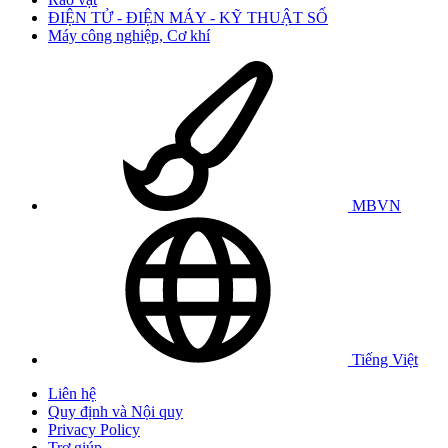
ĐIỆN TỬ - ĐIỆN MÁY - KỸ THUẬT SỐ
Máy công nghiệp, Cơ khí
MBVN
Tiếng Việt
Liên hệ
Quy định và Nội quy
Privacy Policy
Trợ giúp