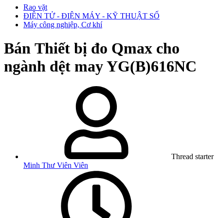
Rao vặt
ĐIỆN TỬ - ĐIỆN MÁY - KỸ THUẬT SỐ
Máy công nghiệp, Cơ khí
Bán
Thiết bị đo Qmax cho
ngành dệt may YG(B)616NC
Thread starter
Minh Thư Viên Viên