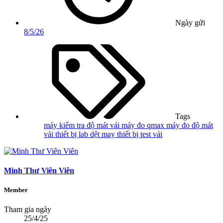
Ngày gửi
8/5/26
Tags
máy kiểm tra độ mát vải
máy đo qmax
máy đo độ mát
vải
thiết bị lab dệt may
thiết bị test vải
Minh Thư Viên Viên
Member
Tham gia ngày
25/4/25