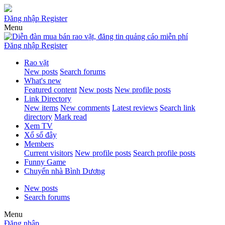
Đăng nhập
Register
Menu
Đăng nhập
Register
Rao vặt
New posts
Search forums
What's new
Featured content
New posts
New profile posts
Link Directory
New items
New comments
Latest reviews
Search link
directory
Mark read
Xem TV
Xổ số đây
Members
Current visitors
New profile posts
Search profile posts
Funny Game
Chuyển nhà Bình Dương
New posts
Search forums
Menu
Đăng nhập