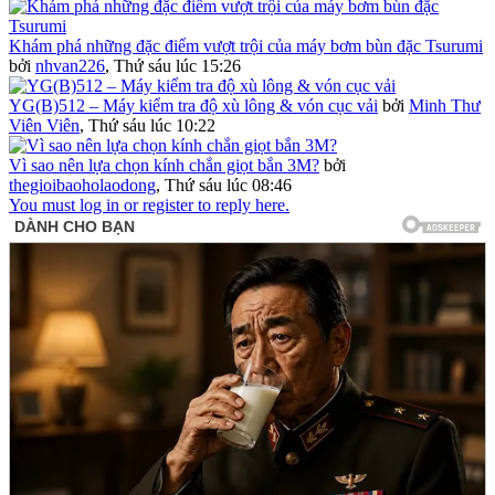
Khám phá những đặc điểm vượt trội của máy bơm bùn đặc Tsurumi
bởi
nhvan226
,
Thứ sáu lúc 15:26
YG(B)512 – Máy kiểm tra độ xù lông & vón cục vải
bởi
Minh Thư
Viên Viên
,
Thứ sáu lúc 10:22
Vì sao nên lựa chọn kính chắn giọt bắn 3M?
bởi
thegioibaoholaodong
,
Thứ sáu lúc 08:46
You must log in or register to reply here.