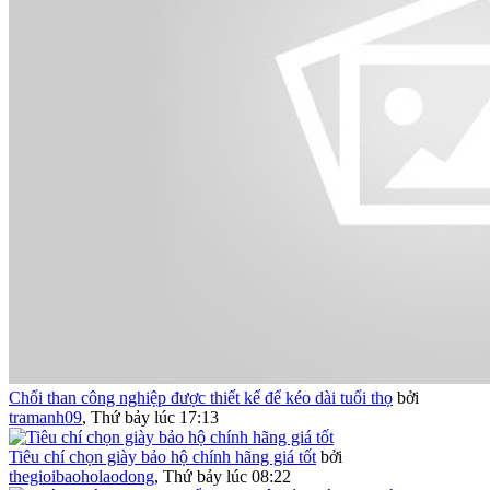
Chổi than công nghiệp được thiết kế để kéo dài tuổi thọ
bởi
tramanh09
,
Thứ bảy lúc 17:13
Tiêu chí chọn giày bảo hộ chính hãng giá tốt
bởi
thegioibaoholaodong
,
Thứ bảy lúc 08:22