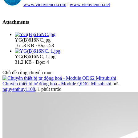
www.vienvienco.com
|
www.vienvienco.net
Attachments
YG(B)616NC.jpg
161.8 KB · Đọc: 58
YG(B)616NC, 1.jpg
31.2 KB · Đọc: 4
Chủ đề cùng chuyên mục
Chuyên thiết bị tự động hoá - Module QD62 Mitsubishi
bởi
nguyenthuy1108
,
1 phút trước