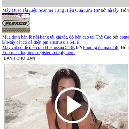
Máy Quét Tài Liệu Scanner Tăng Hiệu Quả Lưu Trữ
bởi
hà tây
,
Hôm 
Mua đinh bản lề nối băng tải giá tốt, độ bền cao tại Thế Cao
bởi
conte
Máy cắt cỏ đề điện pin Husrussiia 543E
bởi
PhuongVinmax258
,
Hôm 
You must log in or register to reply here.