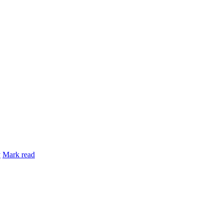
y
Mark read