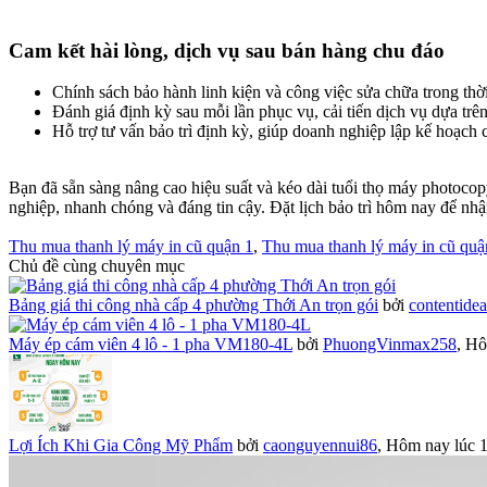
Cam kết hài lòng, dịch vụ sau bán hàng chu đáo​
Chính sách bảo hành linh kiện và công việc sửa chữa trong thời
Đánh giá định kỳ sau mỗi lần phục vụ, cải tiến dịch vụ dựa trên
Hỗ trợ tư vấn bảo trì định kỳ, giúp doanh nghiệp lập kế hoạch c
Bạn đã sẵn sàng nâng cao hiệu suất và kéo dài tuổi thọ máy photoco
nghiệp, nhanh chóng và đáng tin cậy. Đặt lịch bảo trì hôm nay để nhậ
Thu mua thanh lý máy in cũ quận 1
,
Thu mua thanh lý máy in cũ quậ
Chủ đề cùng chuyên mục
Bảng giá thi công nhà cấp 4 phường Thới An trọn gói
bởi
contentide
Máy ép cám viên 4 lô - 1 pha VM180-4L
bởi
PhuongVinmax258
,
Hô
Lợi Ích Khi Gia Công Mỹ Phẩm
bởi
caonguyennui86
,
Hôm nay lúc 