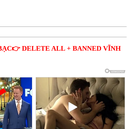
BẠC👉 DELETE ALL + BANNED VĨNH