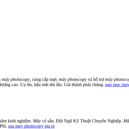
n
máy photocopy
, cung cấp mực
máy photocopy
và hỗ trợ
máy photoco
ượng cao. Uy tín, hậu mãi dài lâu. Giá thành phải chăng.
nap muc may
năm kinh nghiệm.
Máy
có sẵn, Đội Ngũ Kỹ Thuật Chuyên Nghiệp.
Má
 Phí.
sua may photocopy gia re