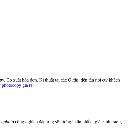
py
. Có xuất hóa đơn. Kĩ thuật tại các
Quận
, đến tận nơi cty khách
 photocopy gia re
y photo
công nghiệp đáp ứng số lượng in ấn nhiều, giá cạnh tranh,