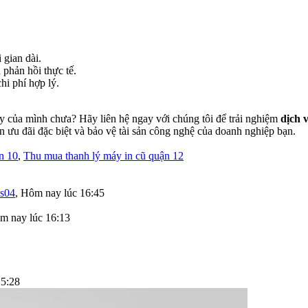
 gian dài.
 phản hồi thực tế.
hi phí hợp lý.
py của mình chưa? Hãy liên hệ ngay với chúng tôi để trải nghiệm
dịch 
n ưu đãi đặc biệt và bảo vệ tài sản công nghệ của doanh nghiệp bạn.
n 10
,
Thu mua thanh lý máy in cũ quận 12
as04
,
Hôm nay lúc 16:45
m nay lúc 16:13
15:28