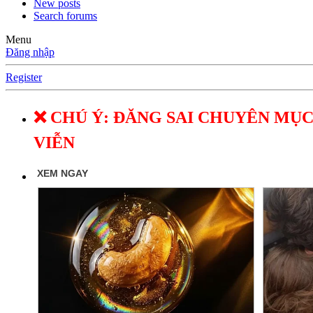
New posts
Search forums
Menu
Đăng nhập
Register
❌ CHÚ Ý: ĐĂNG SAI CHUYÊN MỤC
VIỄN