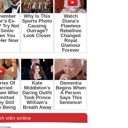
h viên online
cruises