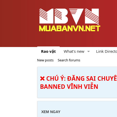
Rao vặt
What's new
Link Direct
New posts
Search forums
❌ CHÚ Ý: ĐĂNG SAI CHUY
BANNED VĨNH VIỄN