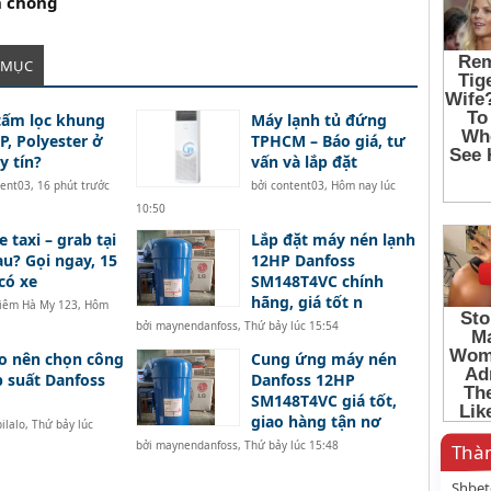
h chóng
 MỤC
tấm lọc khung
Máy lạnh tủ đứng
P, Polyester ở
TPHCM – Báo giá, tư
y tín?
vấn và lắp đặt
tent03
,
16 phút trước
bởi
content03
,
Hôm nay lúc
10:50
e taxi – grab tại
Lắp đặt máy nén lạnh
u? Gọi ngay, 15
12HP Danfoss
có xe
SM148T4VC chính
hãng, giá tốt n
iêm Hà My 123
,
Hôm
bởi
maynendanfoss
,
Thứ bảy lúc 15:54
do nên chọn công
Cung ứng máy nén
p suất Danfoss
Danfoss 12HP
SM148T4VC giá tốt,
giao hàng tận nơ
ilalo
,
Thứ bảy lúc
bởi
maynendanfoss
,
Thứ bảy lúc 15:48
Thàn
Shbet