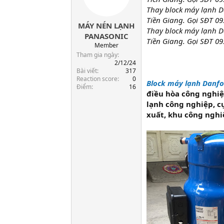
s
i
Thay block máy lạnh D
t
Tiền Giang. Gọi SĐT 09
MÁY NÉN LẠNH
a
Thay block máy lạnh D
r
PANASONIC
Tiền Giang. Gọi SĐT 09
t
Member
e
Tham gia ngày
r
2/12/24
Bài viết
317
Reaction score
0
Block máy lạnh Danf
Điểm
16
điều hòa công nghiệ
lạnh công nghiệp, 
xuất, khu công nghi