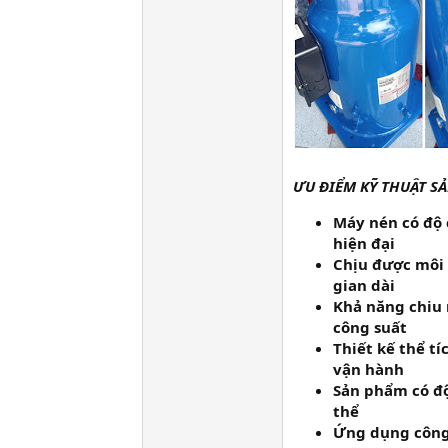
ƯU ĐIỂM KỸ THUẬT S
Máy nén có độ 
hiện đại
Chịu được môi 
gian dài
Khả năng chiu 
công suất
Thiết kế thể tí
vận hành
Sản phẩm có độ
thể
Ứng dụng công 