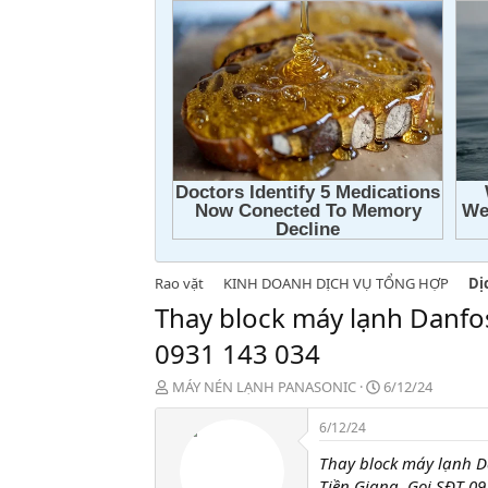
Rao vặt
KINH DOANH DỊCH VỤ TỔNG HỢP
Dị
Thay block máy lạnh Danfo
0931 143 034
T
N
MÁY NÉN LẠNH PANASONIC
6/12/24
h
g
r
à
6/12/24
e
y
Thay block máy lạnh D
a
g
d
ử
Tiền Giang. Gọi SĐT 09