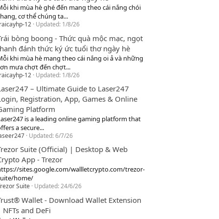
Mỗi khi mùa hè ghé đến mang theo cái nắng chói
hang, cơ thể chúng ta...
raicayhp-12
Updated:
1/8/26
Trái bòng boong - Thức quà mộc mạc, ngọt
thanh đánh thức ký ức tuổi thơ ngày hè
Mỗi khi mùa hè mang theo cái nắng oi ả và những
cơn mưa chợt đến chợt...
raicayhp-12
Updated:
1/8/26
Laser247 – Ultimate Guide to Laser247
Login, Registration, App, Games & Online
Gaming Platform
Laser247 is a leading online gaming platform that
ffers a secure...
laseer247
Updated:
6/7/26
Trezor Suite (Official) | Desktop & Web
Crypto App - Trezor
https://sites.google.com/wallletcrypto.com/trezor-
suite/home/
rezor Suite
Updated:
24/6/26
Trust® Wallet - Download Wallet Extension
| NFTs and DeFi