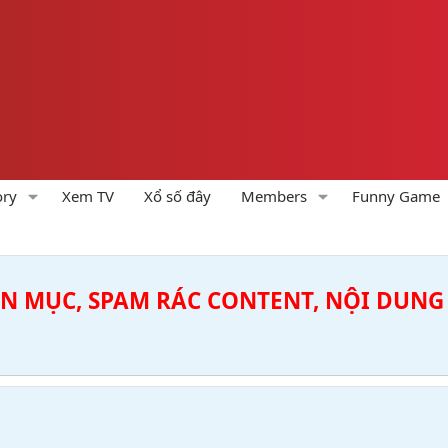
ory
Xem TV
Xổ số đây
Members
Funny Game
ÊN MỤC, SPAM RÁC CONTENT, NỘI DUNG 