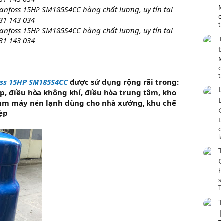
anfoss 15HP SM185S4CC hàng chất lượng, uy tín tại
c
31 143 034
t
anfoss 15HP SM185S4CC hàng chất lượng, uy tín tại
31 143 034
t
oss 15HP SM185S4CC
được sử dụng rộng rãi trong:
p, điều hòa không khí, điều hòa trung tâm, kho
cụm máy nén lạnh dùng cho nhà xưởng, khu chế
ệp
o
T