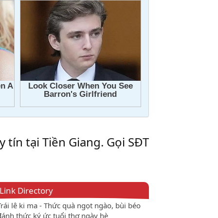
ín tại Tiền Giang. Gọi SĐT
Link Directory
Trái lê ki ma - Thức quà ngọt ngào, bùi béo
đánh thức ký ức tuổi thơ ngày hè