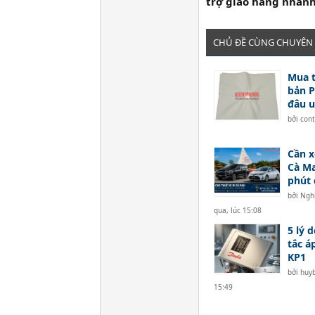
trợ giao hàng nhan
CHỦ ĐỀ CÙNG CHUYÊN
Mua 
bản P
đâu u
bởi
con
Cần x
Cà Ma
phút 
bởi
Ngh
qua, lúc 15:08
5 lý 
tắc á
KP1
bởi
huyb
15:49