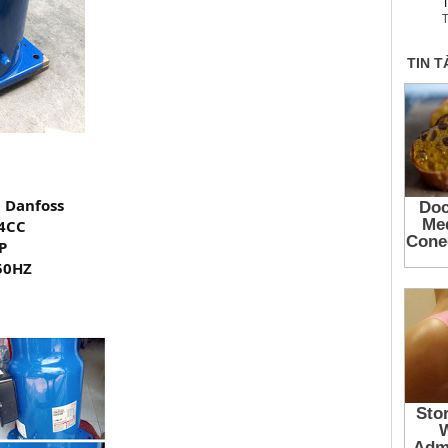
T
T
 Danfoss
4CC
P
50HZ