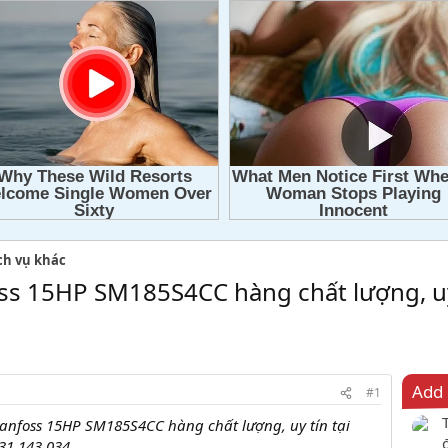
ch vụ khác
ss 15HP SM185S4CC hàng chất lượng, uy t
Add 
#1
anfoss 15HP SM185S4CC hàng chất lượng, uy tín tại
31 143 034