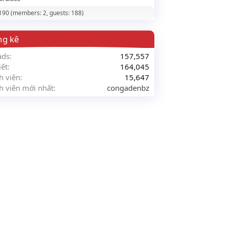
 190 (members: 2, guests: 188)
ng kê
ads
157,557
iết
164,045
h viên
15,647
h viên mới nhất
congadenbz