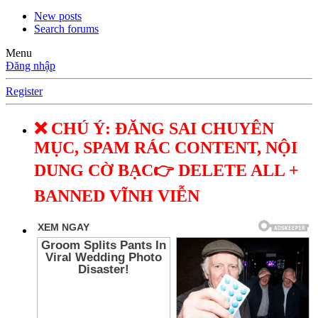
New posts
Search forums
Menu
Đăng nhập
Register
❌ CHÚ Ý: ĐĂNG SAI CHUYÊN
MỤC, SPAM RÁC CONTENT, NỘI
DUNG CỜ BẠC👉 DELETE ALL +
BANNED VĨNH VIỄN