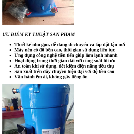
ƯU ĐIỂM KỸ THUẬT SẢN PHẨM
Thiết kế nhỏ gọn, dễ dàng di chuyển và lắp đặt tận nơi
Máy nén có độ bền cao, thời gian sử dụng liên tục
Ứng dụng công nghệ tiên tiến giúp làm lạnh nhanh
Hoạt động trong thời gian dài với công suất tối ưu
An toàn khi sử dụng, tiết kiệm điện năng tiêu thụ
Sản xuất trên dây chuyền hiện đại với độ bền cao
Vận hành êm ái, không gây tiếng ồn