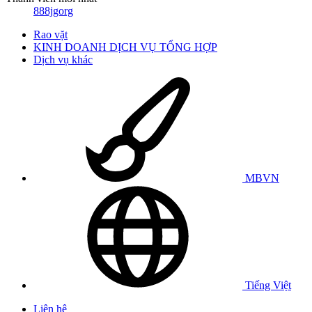
888jgorg
Rao vặt
KINH DOANH DỊCH VỤ TỔNG HỢP
Dịch vụ khác
MBVN
Tiếng Việt
Liên hệ