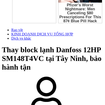
Rao vặt
KINH DOANH DỊCH VỤ TỔNG HỢP
Dịch vụ khác
Thay block lạnh Danfoss 12HP
SM148T4VC tại Tây Ninh, bảo
hành tận