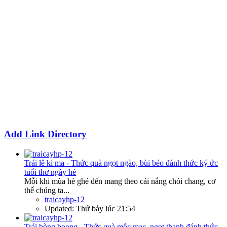
Add Link Directory
Trái lê ki ma - Thức quà ngọt ngào, bùi béo đánh thức ký ức
tuổi thơ ngày hè
Mỗi khi mùa hè ghé đến mang theo cái nắng chói chang, cơ
thể chúng ta...
traicayhp-12
Updated:
Thứ bảy lúc 21:54
Trái bòng boong - Thức quà mộc mạc, ngọt thanh đánh thức