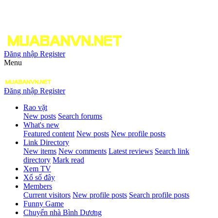
Đăng nhập
Register
Menu
Đăng nhập
Register
Rao vặt
New posts
Search forums
What's new
Featured content
New posts
New profile posts
Link Directory
New items
New comments
Latest reviews
Search link
directory
Mark read
Xem TV
Xổ số đây
Members
Current visitors
New profile posts
Search profile posts
Funny Game
Chuyển nhà Bình Dương