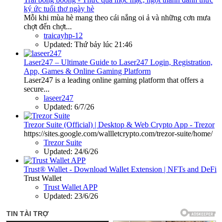
ký ức tuổi thơ ngày hè
Mỗi khi mùa hè mang theo cái nắng oi ả và những cơn mưa
chợt đến chợt...
traicayhp-12
Updated:
Thứ bảy lúc 21:46
Laser247 – Ultimate Guide to Laser247 Login, Registration,
App, Games & Online Gaming Platform
Laser247 is a leading online gaming platform that offers a
secure...
laseer247
Updated:
6/7/26
Trezor Suite (Official) | Desktop & Web Crypto App - Trezor
https://sites.google.com/wallletcrypto.com/trezor-suite/home/
Trezor Suite
Updated:
24/6/26
Trust® Wallet - Download Wallet Extension | NFTs and DeFi
Trust Wallet
Trust Wallet APP
Updated:
23/6/26