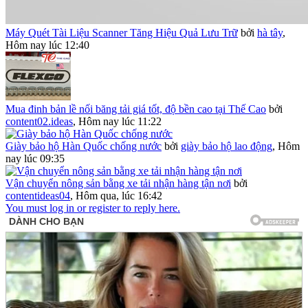
Máy Quét Tài Liệu Scanner Tăng Hiệu Quả Lưu Trữ
bởi
hà tây
,
Hôm nay lúc 12:40
Mua đinh bản lề nối băng tải giá tốt, độ bền cao tại Thế Cao
bởi
content02.ideas
,
Hôm nay lúc 11:22
Giày bảo hộ Hàn Quốc chống nước
bởi
giày bảo hộ lao động
,
Hôm
nay lúc 09:35
Vận chuyển nông sản bằng xe tải nhận hàng tận nơi
bởi
contentideas04
,
Hôm qua, lúc 16:42
You must log in or register to reply here.