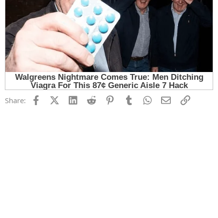
Facebook
X (Twitter)
LinkedIn
Reddit
Pinterest
Tumblr
WhatsApp
Email
Link
Share: