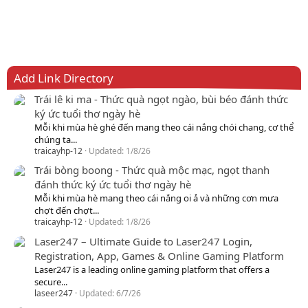
Add Link Directory
Trái lê ki ma - Thức quà ngọt ngào, bùi béo đánh thức
ký ức tuổi thơ ngày hè
Mỗi khi mùa hè ghé đến mang theo cái nắng chói chang, cơ thể
chúng ta...
traicayhp-12
Updated:
1/8/26
Trái bòng boong - Thức quà mộc mạc, ngọt thanh
đánh thức ký ức tuổi thơ ngày hè
Mỗi khi mùa hè mang theo cái nắng oi ả và những cơn mưa
chợt đến chợt...
traicayhp-12
Updated:
1/8/26
Laser247 – Ultimate Guide to Laser247 Login,
Registration, App, Games & Online Gaming Platform
Laser247 is a leading online gaming platform that offers a
secure...
laseer247
Updated:
6/7/26