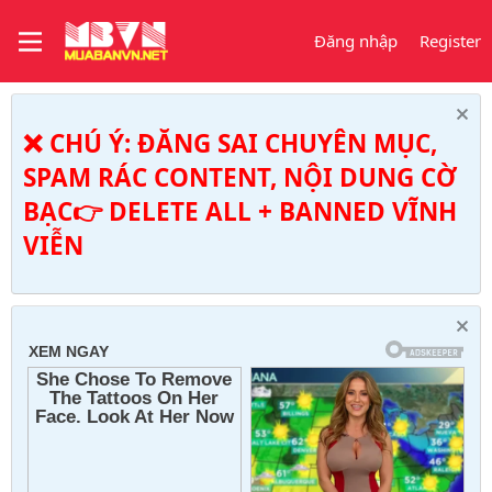
Đăng nhập
Register
❌ CHÚ Ý: ĐĂNG SAI CHUYÊN MỤC,
SPAM RÁC CONTENT, NỘI DUNG CỜ
BẠC👉 DELETE ALL + BANNED VĨNH
VIỄN