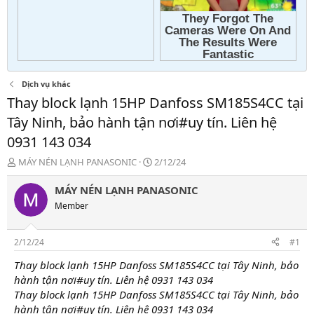
Dịch vụ khác
Thay block lạnh 15HP Danfoss SM185S4CC tại
Tây Ninh, bảo hành tận nơi#uy tín. Liên hệ
0931 143 034
T
N
MÁY NÉN LẠNH PANASONIC
2/12/24
h
g
r
à
MÁY NÉN LẠNH PANASONIC
e
y
Member
a
g
d
ử
s
i
2/12/24
#1
t
a
Thay block lạnh 15HP Danfoss SM185S4CC tại Tây Ninh, bảo
r
hành tận nơi#uy tín. Liên hệ 0931 143 034
t
Thay block lạnh 15HP Danfoss SM185S4CC tại Tây Ninh, bảo
e
hành tận nơi#uy tín. Liên hệ 0931 143 034
r