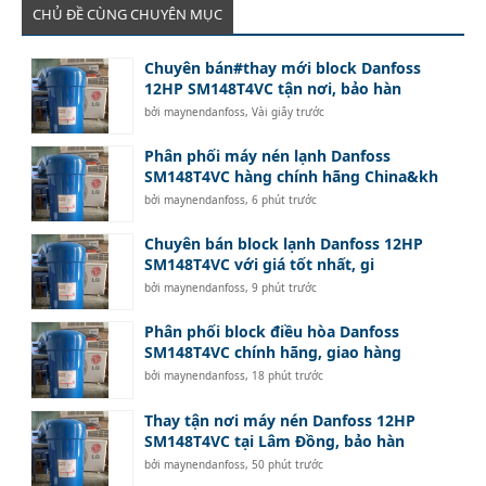
CHỦ ĐỀ CÙNG CHUYÊN MỤC
Chuyên bán#thay mới block Danfoss
12HP SM148T4VC tận nơi, bảo hàn
bởi
maynendanfoss
,
Vài giây trước
Phân phối máy nén lạnh Danfoss
SM148T4VC hàng chính hãng China&kh
bởi
maynendanfoss
,
6 phút trước
Chuyên bán block lạnh Danfoss 12HP
SM148T4VC với giá tốt nhất, gi
bởi
maynendanfoss
,
9 phút trước
Phân phối block điều hòa Danfoss
SM148T4VC chính hãng, giao hàng
bởi
maynendanfoss
,
18 phút trước
Thay tận nơi máy nén Danfoss 12HP
SM148T4VC tại Lâm Đồng, bảo hàn
bởi
maynendanfoss
,
50 phút trước