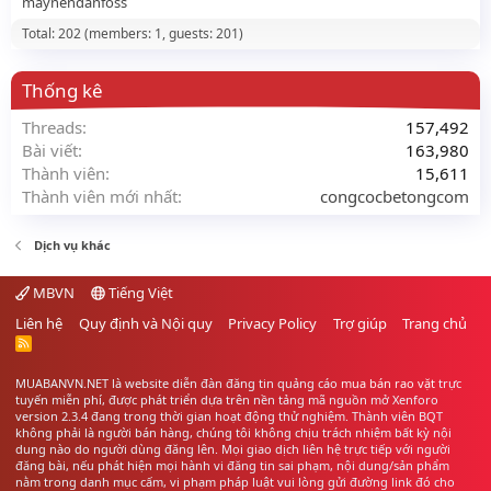
maynendanfoss
Total: 202 (members: 1, guests: 201)
Thống kê
Threads
157,492
Bài viết
163,980
Thành viên
15,611
Thành viên mới nhất
congcocbetongcom
Dịch vụ khác
MBVN
Tiếng Việt
Liên hệ
Quy định và Nội quy
Privacy Policy
Trợ giúp
Trang chủ
R
S
S
MUABANVN.NET là website diễn đàn đăng tin quảng cáo
mua bán rao vặt
trực
tuyến miễn phí, được phát triển dựa trên nền tảng mã nguồn mở Xenforo
version 2.3.4 đang trong thời gian hoạt động thử nghiệm. Thành viên BQT
không phải là người bán hàng, chúng tôi không chịu trách nhiệm bất kỳ nội
dung nào do người dùng đăng lên. Mọi giao dịch liên hệ trực tiếp với người
đăng bài, nếu phát hiện mọi hành vi đăng tin sai phạm, nội dung/sản phẩm
nằm trong danh mục cấm, vi phạm pháp luật vui lòng gửi đường link đó cho