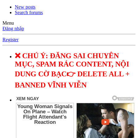
New posts
Search forums
Menu
Đăng nhập
Register
❌ CHÚ Ý: ĐĂNG SAI CHUYÊN
MỤC, SPAM RÁC CONTENT, NỘI
DUNG CỜ BẠC👉 DELETE ALL +
BANNED VĨNH VIỄN