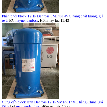
Phân phối block 12HP Danfoss SM148T4VC hàng chất lượng, giá
rẻ tr
bởi
maynendanfoss
,
Hôm nay lúc 15:43
Cung cấp block lạnh Danfoss 12HP SM148T4VC hàng China, giá
tốt tạ
bởi
maynendanfoss
,
Hôm nay lúc 15:32