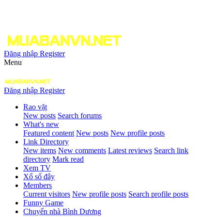
Đăng nhập
Register
Menu
Đăng nhập
Register
Rao vặt
New posts
Search forums
What's new
Featured content
New posts
New profile posts
Link Directory
New items
New comments
Latest reviews
Search link
directory
Mark read
Xem TV
Xổ số đây
Members
Current visitors
New profile posts
Search profile posts
Funny Game
Chuyển nhà Bình Dương