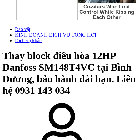
Rao vặt
KINH DOANH DỊCH VỤ TỔNG HỢP
Dịch vụ khác
Thay block điều hòa 12HP
Danfoss SM148T4VC tại Bình
Dương, bảo hành dài hạn. Liên
hệ 0931 143 034