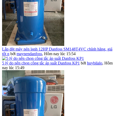
Lắp đặt máy nén lạnh 12HP Danfoss SM148T4VC chính hãng, giá
tốt n
bởi
maynendanfoss
,
Hôm nay lúc 15:54
5 lý do nên chọn công tắc áp suất Danfoss KP1
bởi
huybilalo
,
Hôm
nay lúc 15:49