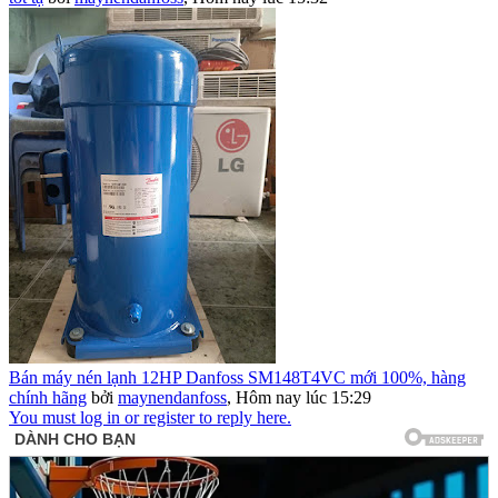
Bán máy nén lạnh 12HP Danfoss SM148T4VC mới 100%, hàng
chính hãng
bởi
maynendanfoss
,
Hôm nay lúc 15:29
You must log in or register to reply here.