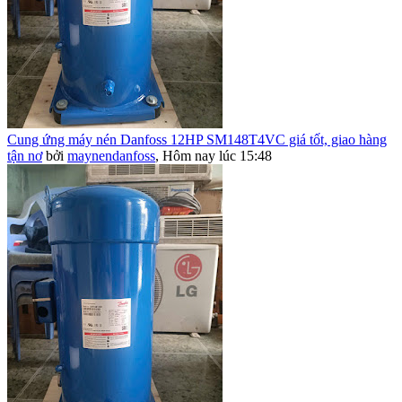
Cung ứng máy nén Danfoss 12HP SM148T4VC giá tốt, giao hàng
tận nơ
bởi
maynendanfoss
,
Hôm nay lúc 15:48