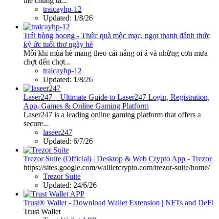
thể chúng ta...
traicayhp-12
Updated:
1/8/26
Trái bòng boong - Thức quà mộc mạc, ngọt thanh đánh thức
ký ức tuổi thơ ngày hè
Mỗi khi mùa hè mang theo cái nắng oi ả và những cơn mưa
chợt đến chợt...
traicayhp-12
Updated:
1/8/26
Laser247 – Ultimate Guide to Laser247 Login, Registration,
App, Games & Online Gaming Platform
Laser247 is a leading online gaming platform that offers a
secure...
laseer247
Updated:
6/7/26
Trezor Suite (Official) | Desktop & Web Crypto App - Trezor
https://sites.google.com/wallletcrypto.com/trezor-suite/home/
Trezor Suite
Updated:
24/6/26
Trust® Wallet - Download Wallet Extension | NFTs and DeFi
Trust Wallet