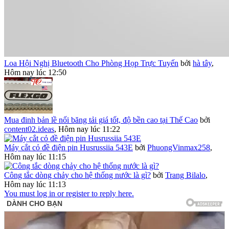
Loa Hội Nghị Bluetooth Cho Phòng Họp Trực Tuyến
bởi
hà tây
,
Hôm nay lúc 12:50
Mua đinh bản lề nối băng tải giá tốt, độ bền cao tại Thế Cao
bởi
content02.ideas
,
Hôm nay lúc 11:22
Máy cắt cỏ đề điện pin Husrussiia 543E
bởi
PhuongVinmax258
,
Hôm nay lúc 11:15
Công tắc dòng chảy cho hệ thống nước là gì?
bởi
Trang Bilalo
,
Hôm nay lúc 11:13
You must log in or register to reply here.