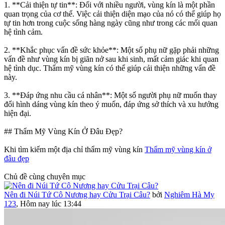
1. **Cải thiện tự tin**: Đối với nhiều người, vùng kín là một phần
quan trọng của cơ thể. Việc cải thiện diện mạo của nó có thể giúp họ
tự tin hơn trong cuộc sống hàng ngày cũng như trong các mối quan
hệ tình cảm.
2. **Khắc phục vấn đề sức khỏe**: Một số phụ nữ gặp phải những
vấn đề như vùng kín bị giãn nở sau khi sinh, mất cảm giác khi quan
hệ tình dục. Thẩm mỹ vùng kín có thể giúp cải thiện những vấn đề
này.
3. **Đáp ứng nhu cầu cá nhân**: Một số người phụ nữ muốn thay
đổi hình dáng vùng kín theo ý muốn, đáp ứng sở thích và xu hướng
hiện đại.
## Thẩm Mỹ Vùng Kín Ở Đâu Đẹp?
Khi tìm kiếm một địa chỉ thẩm mỹ vùng kín
Thẩm mỹ vùng kín ở
đâu đẹp
Chủ đề cùng chuyên mục
Nên đi Núi Tứ Cô Nương hay Cửu Trại Câu?
bởi
Nghiêm Hà My
123
,
Hôm nay lúc 13:44