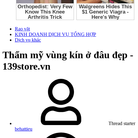
Rao vặt
KINH DOANH DỊCH VỤ TỔNG HỢP
Dịch vụ khác
Thẩm mỹ vùng kín ở đâu đẹp -
139store.vn
Thread starter
behattieu