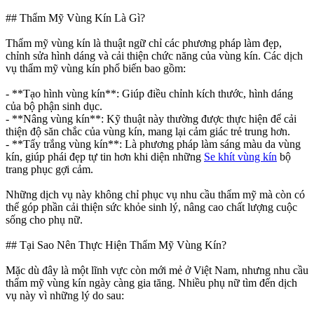
## Thẩm Mỹ Vùng Kín Là Gì?
Thẩm mỹ vùng kín là thuật ngữ chỉ các phương pháp làm đẹp,
chỉnh sửa hình dáng và cải thiện chức năng của vùng kín. Các dịch
vụ thẩm mỹ vùng kín phổ biến bao gồm:
- **Tạo hình vùng kín**: Giúp điều chỉnh kích thước, hình dáng
của bộ phận sinh dục.
- **Nâng vùng kín**: Kỹ thuật này thường được thực hiện để cải
thiện độ săn chắc của vùng kín, mang lại cảm giác trẻ trung hơn.
- **Tẩy trắng vùng kín**: Là phương pháp làm sáng màu da vùng
kín, giúp phái đẹp tự tin hơn khi diện những
Se khít vùng kín
bộ
trang phục gợi cảm.
Những dịch vụ này không chỉ phục vụ nhu cầu thẩm mỹ mà còn có
thể góp phần cải thiện sức khỏe sinh lý, nâng cao chất lượng cuộc
sống cho phụ nữ.
## Tại Sao Nên Thực Hiện Thẩm Mỹ Vùng Kín?
Mặc dù đây là một lĩnh vực còn mới mẻ ở Việt Nam, nhưng nhu cầu
thẩm mỹ vùng kín ngày càng gia tăng. Nhiều phụ nữ tìm đến dịch
vụ này vì những lý do sau: