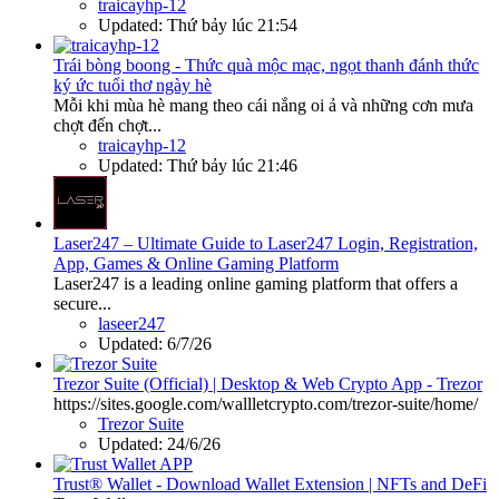
traicayhp-12
Updated:
Thứ bảy lúc 21:54
Trái bòng boong - Thức quà mộc mạc, ngọt thanh đánh thức
ký ức tuổi thơ ngày hè
Mỗi khi mùa hè mang theo cái nắng oi ả và những cơn mưa
chợt đến chợt...
traicayhp-12
Updated:
Thứ bảy lúc 21:46
Laser247 – Ultimate Guide to Laser247 Login, Registration,
App, Games & Online Gaming Platform
Laser247 is a leading online gaming platform that offers a
secure...
laseer247
Updated:
6/7/26
Trezor Suite (Official) | Desktop & Web Crypto App - Trezor
https://sites.google.com/wallletcrypto.com/trezor-suite/home/
Trezor Suite
Updated:
24/6/26
Trust® Wallet - Download Wallet Extension | NFTs and DeFi