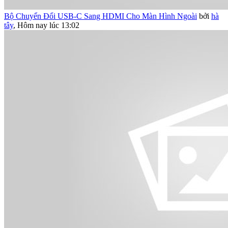
Bộ Chuyển Đổi USB-C Sang HDMI Cho Màn Hình Ngoài
bởi
hà
tây
,
Hôm nay lúc 13:02