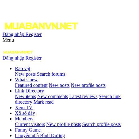
Đăng nhập
Register
Menu
Đăng nhập
Register
Rao vặt
New posts
Search forums
What's new
Featured content
New posts
New profile posts
Link Directory
New items
New comments
Latest reviews
Search link
directory
Mark read
Xem TV
Xổ số đây
Members
Current visitors
New profile posts
Search profile posts
Funny Game
Chuyển nhà Bình Dương