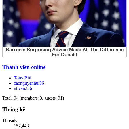
Thành viên online
Tony Bùi
caonguyennui86
nhvan226
Total: 94 (members: 3, guests: 91)
Thống kê
Threads
157,443