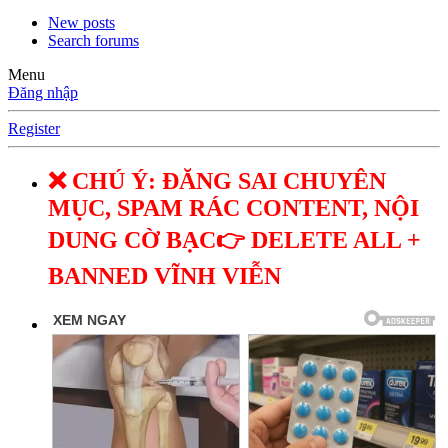
New posts
Search forums
Menu
Đăng nhập
Register
❌ CHÚ Ý: ĐĂNG SAI CHUYÊN
MỤC, SPAM RÁC CONTENT, NỘI
DUNG CỜ BẠC👉 DELETE ALL +
BANNED VĨNH VIỄN